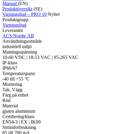
Manual
(EN)
Produktöversikt
(SE)
Varningsljud – PRO 10
Nyhet
Produktgrupp
Varningsljud
Leverantör
ACS Nordic AB
Användningsområde
industriell miljö
Matningsspänning
10-60 VDC | 18-53 VAC | 95-265 VAC
IP-klass
IP66/67
Temperaturspann
-40 till +55 °C
Montering
Tak, Vägg
Färg på enhet
Röd
Material
gjuten aluminium
Certifiering/klass
EN54-3 | EX | IK09
Strömförbrukning
85 till 700 mA