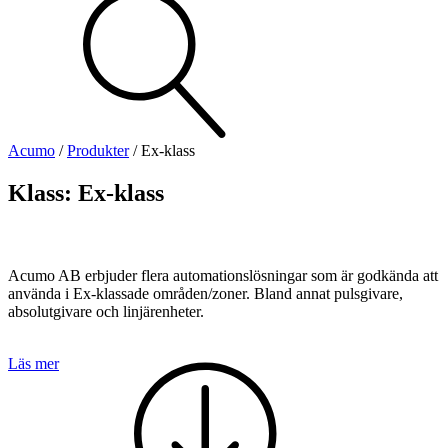
Visa allt
Se alla kategorier
Se alla produkter
Se alla leverantörer
Acumo
/
Produkter
/
Ex-klass
Vi hjälper gärna till!
Klass:
Ex-klass
Teknisk support
Offertförfrågan
Acumo AB erbjuder flera automationslösningar som är godkända att
använda i Ex-klassade områden/zoner. Bland annat pulsgivare,
absolutgivare och linjärenheter.
Läs mer
Mekanik
Linjärenheter
Axelkopplingar
Kulskruvar
Skenstyrningar