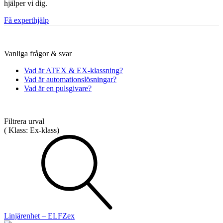
hjälper vi dig.
Få experthjälp
Mätning
Vanliga frågor & svar
Mätskalor
Räknare / Displayer
Givare
Vad är ATEX & EX-klassning?
Vad är automationslösningar?
Maskinsäkerhet
Vad är en pulsgivare?
Ljusridåer
Ljustorn
Varningsljud
Varningsljus
Filtrera urval
(
Klass:
Ex-klass
)
Övrigt
Kablage
ESD / Antistatutrustning
Profilsystem
Linjärenhet – ELFZex