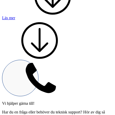
Läs mer
Mekatronik
Positionsvisare / Mätklockor
Pulsgivare / Encoders
Wire-moduler
Gäng- och borrenheter
Motion
Linjärmotorer
Servodrifter
Roterande ställdon
Vi hjälper gärna till!
Har du en fråga eller behöver du teknisk support? Hör av dig så