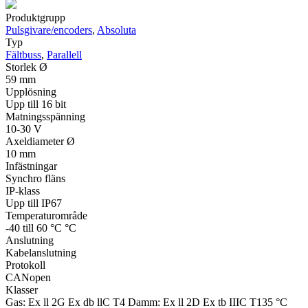
Produktgrupp
Pulsgivare/encoders
,
Absoluta
Typ
Fältbuss
,
Parallell
Storlek Ø
59 mm
Upplösning
Upp till 16 bit
Matningsspänning
10-30 V
Axeldiameter Ø
10 mm
Infästningar
Synchro fläns
IP-klass
Upp till IP67
Temperaturområde
-40 till 60 °C °C
Anslutning
Kabelanslutning
Protokoll
CANopen
Klasser
Gas: Ex ll 2G Ex db llC T4 Damm: Ex ll 2D Ex tb IIIC T135 °C