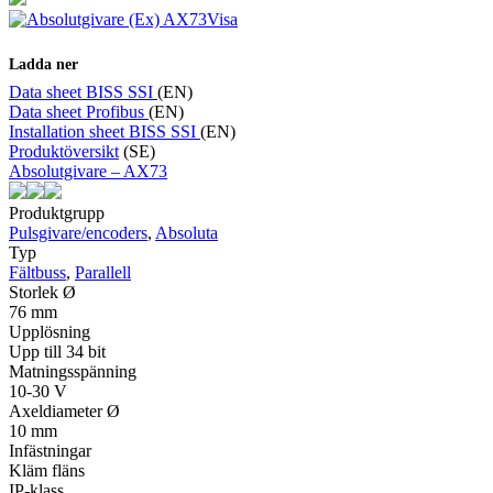
Visa
Ladda ner
Data sheet BISS SSI
(EN)
Data sheet Profibus
(EN)
Installation sheet BISS SSI
(EN)
Produktöversikt
(SE)
Absolutgivare – AX73
Produktgrupp
Pulsgivare/encoders
,
Absoluta
Typ
Fältbuss
,
Parallell
Storlek Ø
76 mm
Upplösning
Upp till 34 bit
Matningsspänning
10-30 V
Axeldiameter Ø
10 mm
Infästningar
Kläm fläns
IP-klass