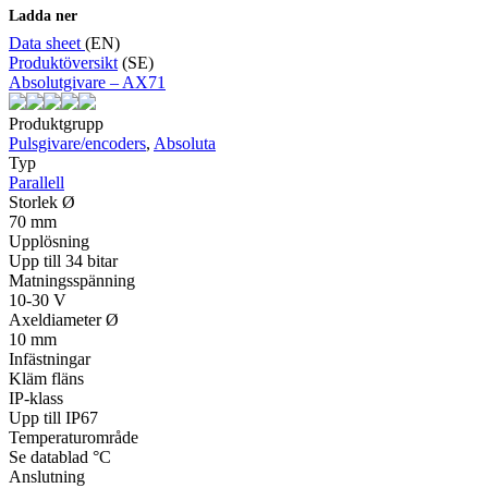
Ladda ner
Data sheet
(EN)
Produktöversikt
(SE)
Absolutgivare – AX71
Produktgrupp
Pulsgivare/encoders
,
Absoluta
Typ
Parallell
Storlek Ø
70 mm
Upplösning
Upp till 34 bitar
Matningsspänning
10-30 V
Axeldiameter Ø
10 mm
Infästningar
Kläm fläns
IP-klass
Upp till IP67
Temperaturområde
Se datablad °C
Anslutning