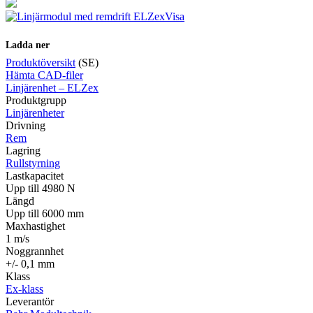
Visa
Ladda ner
Produktöversikt
(SE)
Hämta CAD-filer
Linjärenhet – ELZex
Produktgrupp
Linjärenheter
Drivning
Rem
Lagring
Rullstyrning
Lastkapacitet
Upp till 4980 N
Längd
Upp till 6000 mm
Maxhastighet
1 m/s
Noggrannhet
+/- 0,1 mm
Klass
Ex-klass
Leverantör