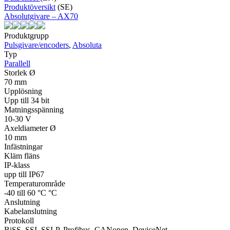
Produktöversikt
(SE)
Absolutgivare – AX70
Produktgrupp
Pulsgivare/encoders
,
Absoluta
Typ
Parallell
Storlek Ø
70 mm
Upplösning
Upp till 34 bit
Matningsspänning
10-30 V
Axeldiameter Ø
10 mm
Infästningar
Kläm fläns
IP-klass
upp till IP67
Temperaturområde
-40 till 60 °C °C
Anslutning
Kabelanslutning
Protokoll
BiSS, SSI, SSI-P, Profibus, CANopen, DeviceNet