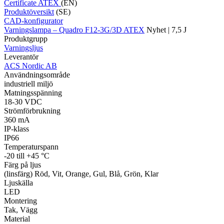
Certificate ATEX
(EN)
Produktöversikt
(SE)
CAD-konfigurator
Varningslampa – Quadro F12-3G/3D ATEX
Nyhet | 7,5 J
Produktgrupp
Varningsljus
Leverantör
ACS Nordic AB
Användningsområde
industriell miljö
Matningsspänning
18-30 VDC
Strömförbrukning
360 mA
IP-klass
IP66
Temperaturspann
-20 till +45 °C
Färg på ljus
(linsfärg) Röd, Vit, Orange, Gul, Blå, Grön, Klar
Ljuskälla
LED
Montering
Tak, Vägg
Material