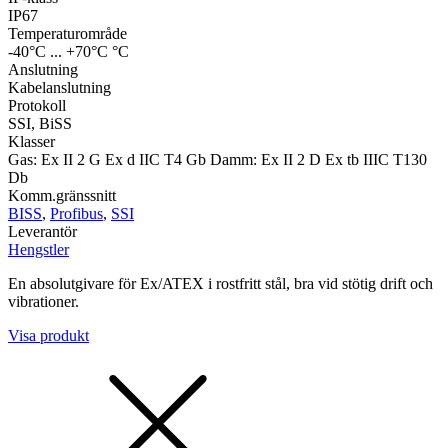
IP67
Temperaturområde
-40°C ... +70°C °C
Anslutning
Kabelanslutning
Protokoll
SSI, BiSS
Klasser
Gas: Ex II 2 G Ex d IIC T4 Gb Damm: Ex II 2 D Ex tb IIIC T130
Db
Komm.gränssnitt
BISS
,
Profibus
,
SSI
Leverantör
Hengstler
En absolutgivare för Ex/ATEX i rostfritt stål, bra vid stötig drift och
vibrationer.
Visa produkt