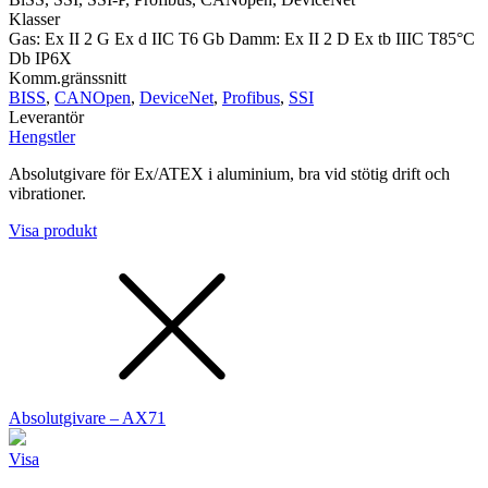
Klasser
Gas: Ex II 2 G Ex d IIC T6 Gb Damm: Ex II 2 D Ex tb IIIC T85°C
Db IP6X
Komm.gränssnitt
BISS
,
CANOpen
,
DeviceNet
,
Profibus
,
SSI
Leverantör
Hengstler
Absolutgivare för Ex/ATEX i aluminium, bra vid stötig drift och
vibrationer.
Visa produkt
Absolutgivare – AX71
Visa