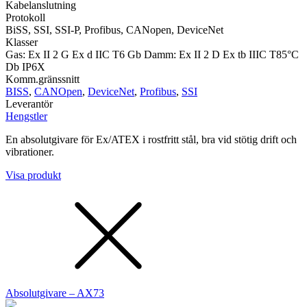
Kabelanslutning
Protokoll
BiSS, SSI, SSI-P, Profibus, CANopen, DeviceNet
Klasser
Gas: Ex II 2 G Ex d IIC T6 Gb Damm: Ex II 2 D Ex tb IIIC T85°C
Db IP6X
Komm.gränssnitt
BISS
,
CANOpen
,
DeviceNet
,
Profibus
,
SSI
Leverantör
Hengstler
En absolutgivare för Ex/ATEX i rostfritt stål, bra vid stötig drift och
vibrationer.
Visa produkt
Absolutgivare – AX73