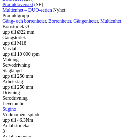
Produktöversikt
(SE)
Multienhet – DUO-serien
Nyhet
Produktgrupp
Gäng- och borrenheter
,
Borrenheter
,
Gängenheter
,
Multienhet
Borrstorlek Ø
upp till Ø22 mm
Gängstorlek
upp till M18
Varvtal
upp till 10 000 rpm
Matning
Servodrivning
Slaglängd
upp till 250 mm
Arbetsslag
upp till 250 mm
Drivning
Serodrivning
Leverantör
Sugino
Vridmoment spindel
upp till 46,3Nm
Antal storlekar
3
Antal varianter