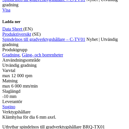
gradning
Visa
Ladda ner
Data Sheet
(EN)
Produktöversikt
(SE)
Spindelnos till gradverktygshållare – C-TV01
Nyhet | Utvändig
gradning
Produktgrupp
Gradning
,
Gäng- och borrenheter
Användningsområde
Utvändig gradning
Varvtal
max 12 000 rpm
Matning
max 6 000 mm/min
Slaglängd
-10 mm
Leverantör
Sugino
Verktygshållare
Klämhylsa för dia 6 mm axel.
Utbytbar spindelnos till gradverktygshållare BRQ-TX01