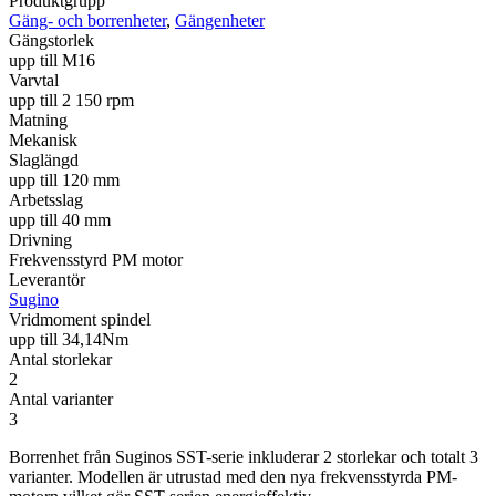
Produktgrupp
Gäng- och borrenheter
,
Gängenheter
Gängstorlek
upp till M16
Varvtal
upp till 2 150 rpm
Matning
Mekanisk
Slaglängd
upp till 120 mm
Arbetsslag
upp till 40 mm
Drivning
Frekvensstyrd PM motor
Leverantör
Sugino
Vridmoment spindel
upp till 34,14Nm
Antal storlekar
2
Antal varianter
3
Borrenhet från Suginos SST-serie inkluderar 2 storlekar och totalt 3
varianter. Modellen är utrustad med den nya frekvensstyrda PM-