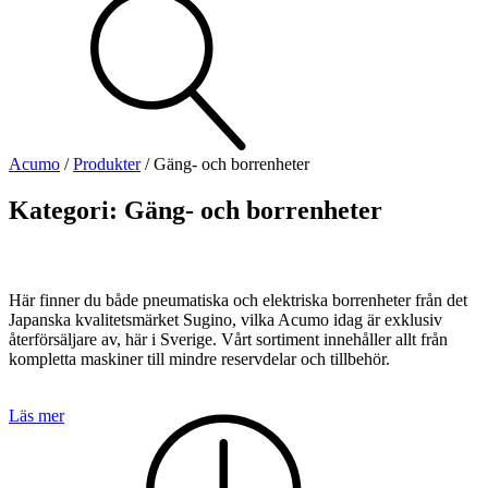
Visa allt
Se alla kategorier
Se alla produkter
Se alla leverantörer
Acumo
/
Produkter
/
Gäng- och borrenheter
Vi hjälper gärna till!
Kategori:
Gäng- och borrenheter
Teknisk support
Offertförfrågan
Här finner du både pneumatiska och elektriska borrenheter från det
Japanska kvalitetsmärket Sugino, vilka Acumo idag är exklusiv
återförsäljare av, här i Sverige. Vårt sortiment innehåller allt från
kompletta maskiner till mindre reservdelar och tillbehör.
Läs mer
Mekanik
Linjärenheter
Axelkopplingar
Kulskruvar
Skenstyrningar