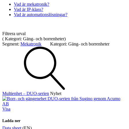
Vad är mekatronik?
Vad är IP-klass?
Vad är automationslösningar?
Mätning
Mätskalor
Räknare / Displayer
Filtrera urval
Givare
(
Kategori:
Gäng- och borrenheter
)
Segment:
Mekatronik
Kategori:
Gäng- och borrenheter
Maskinsäkerhet
Ljusridåer
Ljustorn
Varningsljud
Varningsljus
Multienhet – DUO-serien
Nyhet
Visa
Övrigt
Kablage
ESD / Antistatutrustning
Profilsystem
Ladda ner
Data sheet
(EN)