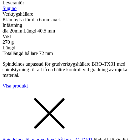
Leverantör
Sugino
Verktygshållare
Klämhylsa för dia 6 mm axel.
Infästning
dia 20mm Längd 40,5 mm
Vikt
270 g
Längd
Totallängd hållare 72 mm
Spindelnos anpassad för gradverktygshållare BRQ-TX01 med
spiralstyrning för att få en bättre kontroll vid gradning av mjuka
material.
Visa produkt
Spindelnos till gradverktygshållare – C-TV01
Nyhet | Utvändig