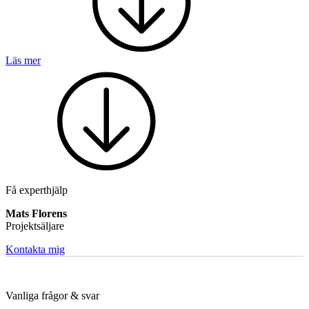
Läs mer
Mekatronik
Positionsvisare / Mätklockor
Pulsgivare / Encoders
Wire-moduler
Gäng- och borrenheter
Få experthjälp
Mats Florens
Projektsäljare
Motion
Kontakta mig
Linjärmotorer
Servodrifter
Roterande ställdon
Vanliga frågor & svar