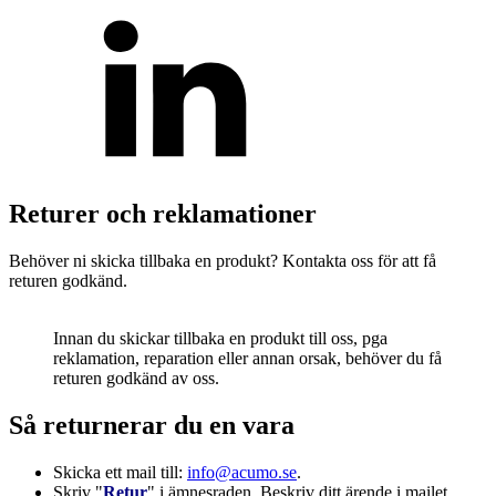
Mekatronik
Positionsvisare / Mätklockor
Pulsgivare / Encoders
Wire-moduler
Gäng- och borrenheter
Returer och reklamationer
Behöver ni skicka tillbaka en produkt? Kontakta oss för att få
returen godkänd.
Innan du skickar tillbaka en produkt till oss, pga
reklamation, reparation eller annan orsak, behöver du få
returen godkänd av oss.
Motion
Linjärmotorer
Servodrifter
Roterande ställdon
Så returnerar du en vara
Skicka ett mail till:
info@acumo.se
.
Skriv "
Retur
" i ämnesraden. Beskriv ditt ärende i mailet.