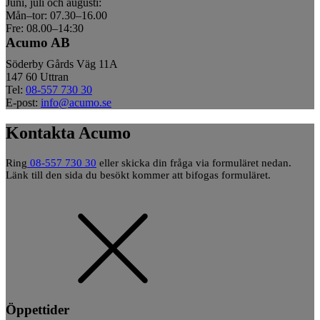
Juni, juli och augusti:
Mån–tor: 07.30–16.00
Fre: 08.00–14:30
Acumo AB
Söderby Gårds Väg 11A
147 60 Uttran
Tel:
08-557 730 30
E-post:
info@acumo.se
Kontakta Acumo
Ring
08-557 730 30
eller skicka din fråga via formuläret nedan.
Länk till den sida du besökt kommer att bifogas formuläret.
Öppettider