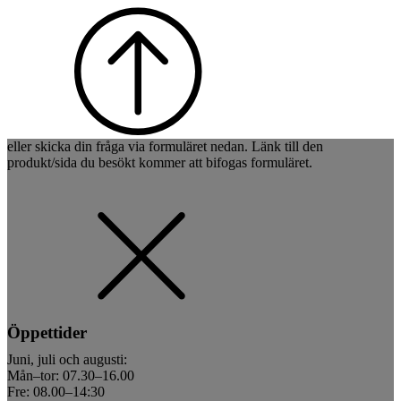
eller skicka din fråga via formuläret nedan. Länk till den
produkt/sida du besökt kommer att bifogas formuläret.
Öppettider
Juni, juli och augusti:
Mån–tor: 07.30–16.00
Fre: 08.00–14:30