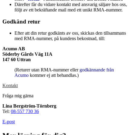
Därefter får du vidare kontakt med ansvarig säljare hos oss,
följt av ett bekräftande mail med ett unikt RMA-nummer.
Godkänd retur
Mätning
Efter att din retur godkänts av oss, skickas den tillsammans
Mätskalor
Räknare / Displayer
med RMA-nummer, på kundens bekostnad, till:
Givare
Acumo AB
Maskinsäkerhet
Söderby Gårds Väg 11A
Ljusridåer
Ljustorn
147 60 Uttran
Varningsljud
Varningsljus
(Returer utan RMA-nummer eller
godkännande från
Acumo
kommer ej att behandlas.)
Kontakt
Fråga mig gärna
Lina Bergström-Törnberg
Tel:
08-557 730 36
Övrigt
E-post
Kablage
ESD / Antistatutrustning
Profilsystem