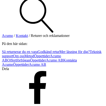
Visa allt
Se alla kategorier
Se alla produkter
Se alla leverantörer
Acumo
/
Kontakt
/
Returer och reklamationer
Vi hjälper gärna till!
På den här sidan:
Teknisk support
Så returnerar du en vara
Godkänd retur
Mer läsning för dig?
Teknisk
Offertförfrågan
support
Om oss
Metod
Öppettider
Acumo
AB
Offertförfrågan
Öppettider
Acumo AB
Kontakta
Acumo
Öppettider
Acumo AB
Dela
Mekanik
Linjärenheter
Axelkopplingar
Kulskruvar
Skenstyrningar