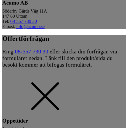
Acumo AB
Söderby Gårds Väg 11A
147 60 Uttran
Tel:
08-557 730 30
E-post:
info@acumo.se
Offertförfrågan
Ring
08-557 730 30
eller skicka din förfrågan via
formuläret nedan. Länk till den produkt/sida du
besökt kommer att bifogas formuläret.
Öppettider