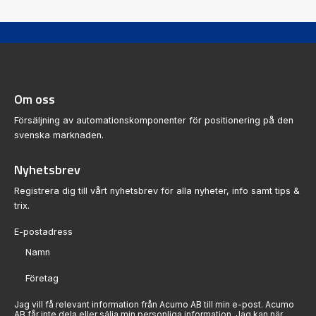
Om oss
Försäljning av automationskomponenter för positionering på den
svenska marknaden.
Nyhetsbrev
Registrera dig till vårt nyhetsbrev för alla nyheter, info samt tips &
trix.
Sektion
Jag vill få relevant information från Acumo AB till min e-post. Acumo
AB får inte dela eller sälja min personliga information. Jag kan när