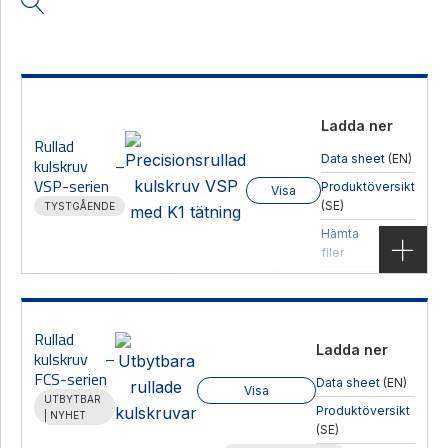
Ladda ner
Rullad
Data sheet
(EN)
kulskruv –
VSP-serien
Produktöversikt
Visa
(SE)
TYSTGÅENDE
Hämta CAD-
filer
Rullad kulskruv – VSP-serien
TYSTGÅENDE
Produktgrupp
Kulskruvar
,
Rullad
Användningsområde
Långa slag, höga hastigheter
Rullad
Ladda ner
kulskruv –
Egenskaper
Kompakt
,
Standardskruv
FCS-serien
Data sheet
(EN)
Lastkapacitet
5 860-96 200 N
Visa
UTBYTBAR
Produktöversikt
Diameter Ø
12-50 mm
| NYHET
(SE)
Stigning
5-50 mm