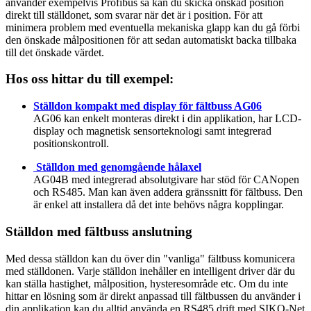
använder exempelvis Profibus så kan du skicka önskad position
direkt till ställdonet, som svarar när det är i position. För att
minimera problem med eventuella mekaniska glapp kan du gå förbi
den önskade målpositionen för att sedan automatiskt backa tillbaka
till det önskade värdet.
Hos oss hittar du till exempel:
Ställdon kompakt med display för fältbuss AG06
AG06 kan enkelt monteras direkt i din applikation, har LCD-
display och magnetisk sensorteknologi samt integrerad
positionskontroll.
Ställdon med genomgående hålaxel
AG04B med integrerad absolutgivare har stöd för CANopen
och RS485. Man kan även addera gränssnitt för fältbuss. Den
är enkel att installera då det inte behövs några kopplingar.
Ställdon med fältbuss anslutning
Med dessa ställdon kan du över din "vanliga" fältbuss komunicera
med ställdonen. Varje ställdon inehåller en intelligent driver där du
kan ställa hastighet, målposition, hysteresområde etc. Om du inte
hittar en lösning som är direkt anpassad till fältbussen du använder i
din applikation kan du alltid använda en RS485 drift med SIKO-Net