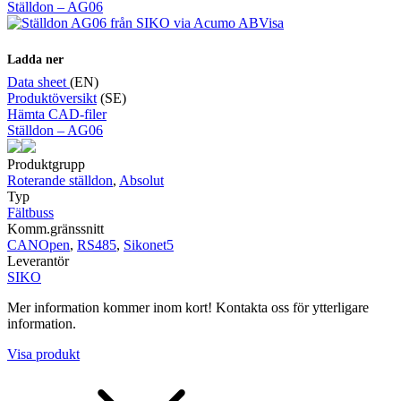
Ställdon – AG06
Visa
Ladda ner
Data sheet
(EN)
Produktöversikt
(SE)
Hämta CAD-filer
Ställdon – AG06
Produktgrupp
Roterande ställdon
,
Absolut
Typ
Fältbuss
Komm.gränssnitt
CANOpen
,
RS485
,
Sikonet5
Leverantör
SIKO
Mer information kommer inom kort! Kontakta oss för ytterligare
information.
Visa produkt