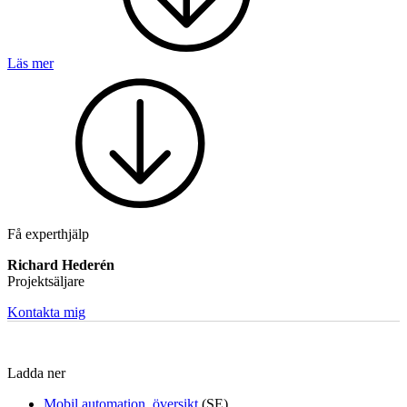
Läs mer
Mekatronik
Positionsvisare / Mätklockor
Pulsgivare / Encoders
Wire-moduler
Gäng- och borrenheter
Få experthjälp
Richard Hederén
Projektsäljare
Kontakta mig
Motion
Linjärmotorer
Servodrifter
Roterande ställdon
Ladda ner
Mobil automation, översikt
(SE)