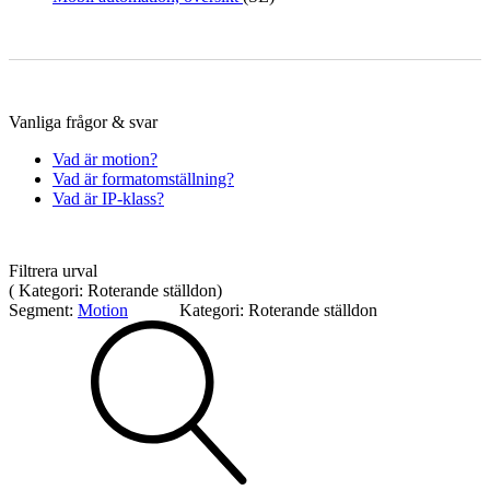
Mätning
Mätskalor
Räknare / Displayer
Vanliga frågor & svar
Givare
Vad är motion?
Vad är formatomställning?
Maskinsäkerhet
Vad är IP-klass?
Ljusridåer
Ljustorn
Varningsljud
Varningsljus
Filtrera urval
(
Kategori:
Roterande ställdon
)
Segment:
Motion
Kategori:
Roterande ställdon
Övrigt
Kablage
ESD / Antistatutrustning
Profilsystem