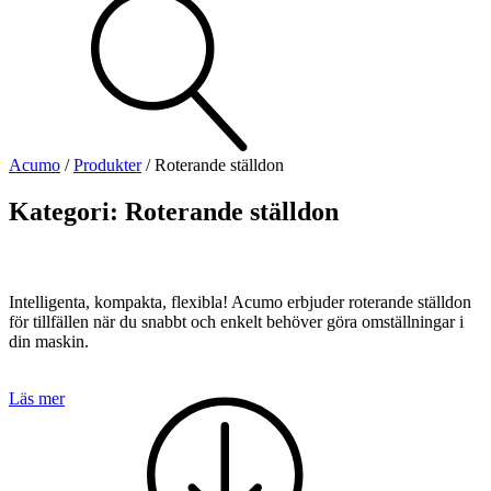
Visa allt
Se alla kategorier
Se alla produkter
Se alla leverantörer
Acumo
/
Produkter
/
Roterande ställdon
Vi hjälper gärna till!
Kategori:
Roterande ställdon
Teknisk support
Offertförfrågan
Intelligenta, kompakta, flexibla! Acumo erbjuder roterande ställdon
för tillfällen när du snabbt och enkelt behöver göra omställningar i
din maskin.
Läs mer
Mekanik
Linjärenheter
Axelkopplingar
Kulskruvar
Skenstyrningar