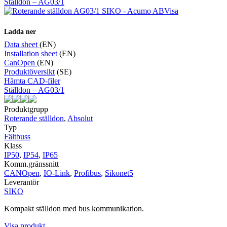
Ställdon – AG03/1
Visa
Ladda ner
Data sheet
(EN)
Installation sheet
(EN)
CanOpen
(EN)
Produktöversikt
(SE)
Hämta CAD-filer
Ställdon – AG03/1
Produktgrupp
Roterande ställdon
,
Absolut
Typ
Fältbuss
Klass
IP50
,
IP54
,
IP65
Komm.gränssnitt
CANOpen
,
IO-Link
,
Profibus
,
Sikonet5
Leverantör
SIKO
Kompakt ställdon med bus kommunikation.
Visa produkt