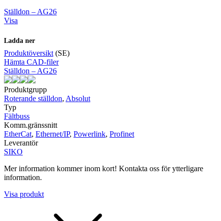
Ställdon – AG26
Visa
Ladda ner
Produktöversikt
(SE)
Hämta CAD-filer
Ställdon – AG26
Produktgrupp
Roterande ställdon
,
Absolut
Typ
Fältbuss
Komm.gränssnitt
EtherCat
,
Ethernet/IP
,
Powerlink
,
Profinet
Leverantör
SIKO
Mer information kommer inom kort! Kontakta oss för ytterligare
information.
Visa produkt