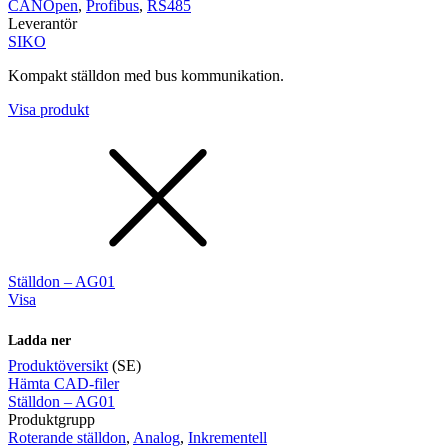
CANOpen
,
Profibus
,
RS485
Leverantör
SIKO
Kompakt ställdon med bus kommunikation.
Visa produkt
Ställdon – AG01
Visa
Ladda ner
Produktöversikt
(SE)
Hämta CAD-filer
Ställdon – AG01
Produktgrupp
Roterande ställdon
,
Analog
,
Inkrementell