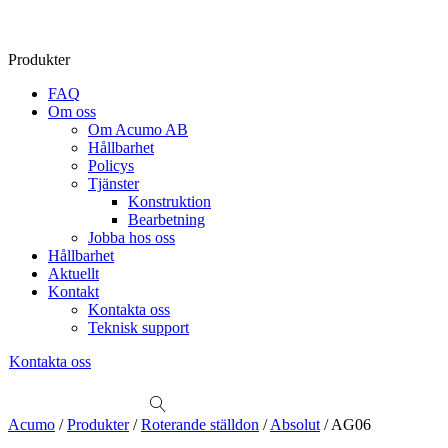
Produkter
FAQ
Om oss
Om Acumo AB
Hållbarhet
Policys
Tjänster
Konstruktion
Bearbetning
Jobba hos oss
Hållbarhet
Aktuellt
Kontakt
Kontakta oss
Teknisk support
Kontakta oss
Sök
produkter
Visa allt
Se alla kategorier
Se alla produkter
Se alla leverantörer
Acumo
/
Produkter
/
Roterande ställdon
/
Absolut
/
AG06