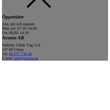
Öppettider
Juni, juli och augusti:
Mån–tor: 07.30–16.00
Fre: 08.00–14:30
Acumo AB
Söderby Gårds Väg 11A
147 60 Uttran
Tel:
08-557 730 30
E-post:
info@acumo.se