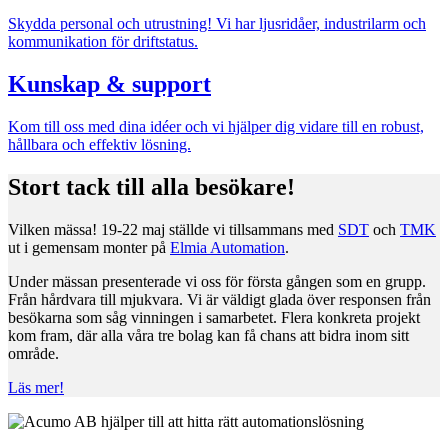
Skydda personal och utrustning! Vi har ljusridåer, industrilarm och
kommunikation för driftstatus.
Kunskap & support
Mätning
Mätskalor
Räknare / Displayer
Kom till oss med dina idéer och vi hjälper dig vidare till en robust,
Givare
hållbara och effektiv lösning.
Maskinsäkerhet
Stort tack till alla besökare!
Ljusridåer
Ljustorn
Varningsljud
Varningsljus
Vilken mässa! 19-22 maj ställde vi tillsammans med
SDT
och
TMK
ut i gemensam monter på
Elmia Automation
.
Under mässan presenterade vi oss för första gången som en grupp.
Från hårdvara till mjukvara. Vi är väldigt glada över responsen från
besökarna som såg vinningen i samarbetet. Flera konkreta projekt
kom fram, där alla våra tre bolag kan få chans att bidra inom sitt
område.
Läs mer!
Övrigt
Kablage
ESD / Antistatutrustning
Profilsystem