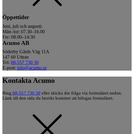
Öppettider
Juni, juli och augusti:
Mån–tor: 07.30–16.00
Fre: 08.00–14:30
Acumo AB
Söderby Gårds Väg 11A
147 60 Uttran
Tel:
08-557 730 30
E-post:
info@acumo.se
Kontakta Acumo
Ring
08-557 730 30
eller skicka din fråga via formuläret nedan.
Länk till den sida du besökt kommer att bifogas formuläret.