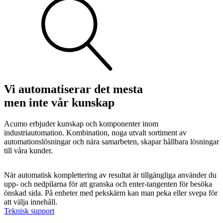
Visa allt
Se alla kategorier
Se alla produkter
Se alla leverantörer
Vi automatiserar det mesta
Vi hjälper gärna till!
men inte vår kunskap
Teknisk support
Offertförfrågan
Acumo erbjuder kunskap och komponenter inom
industriautomation. Kombination, noga utvalt sortiment av
automationslösningar och nära samarbeten, skapar hållbara lösningar
till våra kunder.
Sök
efter:
När automatisk komplettering av resultat är tillgängliga använder du
upp- och nedpilarna för att granska och enter-tangenten för besöka
önskad sida. På enheter med pekskärm kan man peka eller svepa för
Mekanik
att välja innehåll.
Linjärenheter
Axelkopplingar
Kulskruvar
Skenstyrningar
Teknisk support