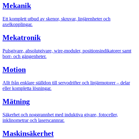
Mekanik
Ett komplett utbud av skenor, skruvar, linjärenheter och
axelkopplingar.
Mekatronik
Mekatronik
Pulsgivare, absolutgivare, wire-moduler, positionsindikatorer samt
Positionsvisare / Mätklockor
borr- och gängenheter.
Pulsgivare / Encoders
Wire-moduler
Gäng- och borrenheter
Motion
Allt från enklare ställdon till servodrifter och linjärmotorer – delar
eller kompletta lösningar.
Mätning
Motion
Säkerhet och noggrannhet med induktiva givare, fotoceller,
Linjärmotorer
Servodrifter
Roterande ställdon
inklinometrar och laserscannrar.
Maskinsäkerhet