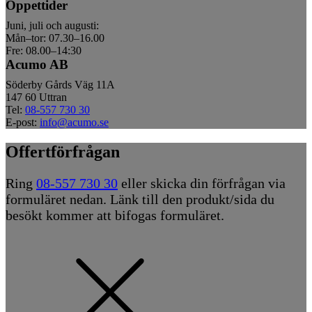
Öppettider
Juni, juli och augusti:
Mån–tor: 07.30–16.00
Fre: 08.00–14:30
Acumo AB
Söderby Gårds Väg 11A
147 60 Uttran
Tel:
08-557 730 30
E-post:
info@acumo.se
Offertförfrågan
Ring
08-557 730 30
eller skicka din förfrågan via
formuläret nedan. Länk till den produkt/sida du
besökt kommer att bifogas formuläret.