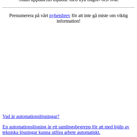
Prenumerera på vårt
nyhetsbrev
för att inte gå miste om viktig
information!
Mekatronik
Positionsvisare / Mätklockor
Pulsgivare / Encoders
Wire-moduler
Gäng- och borrenheter
Motion
Linjärmotorer
Servodrifter
Roterande ställdon
Vad är automationslösningar?
En automationslösning är ett samlingsbegrepp för att med hjälp av
tekniska lösningar kunna utföra arbete automatiskt.