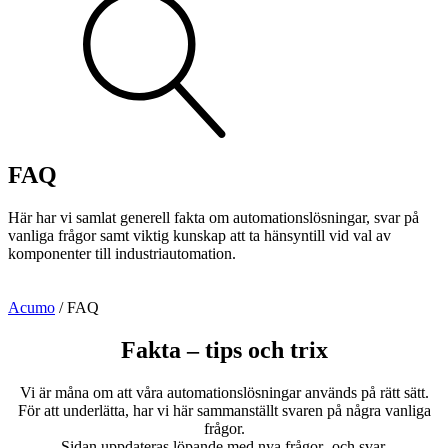
Visa allt
Se alla kategorier
Se alla produkter
Se alla leverantörer
FAQ
Vi hjälper gärna till!
Teknisk support
Här har vi samlat generell fakta om automationslösningar, svar på
Offertförfrågan
vanliga frågor samt viktig kunskap att ta hänsyntill vid val av
komponenter till industriautomation.
Acumo
/
FAQ
Fakta – tips och trix
Vi är måna om att våra automationslösningar används på rätt sätt.
Mekanik
För att underlätta, har vi här sammanställt svaren på några vanliga
Linjärenheter
Axelkopplingar
Kulskruvar
Skenstyrningar
frågor.
Sidan uppdateras löpande med nya frågor- och svar.