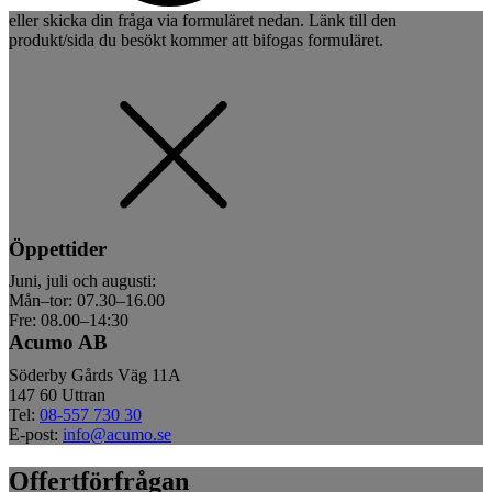
eller skicka din fråga via formuläret nedan. Länk till den
produkt/sida du besökt kommer att bifogas formuläret.
Öppettider
Juni, juli och augusti:
Mån–tor: 07.30–16.00
Fre: 08.00–14:30
Acumo AB
Söderby Gårds Väg 11A
147 60 Uttran
Tel:
08-557 730 30
E-post:
info@acumo.se
Offertförfrågan