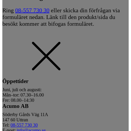
Ring
08-557 730 30
eller skicka din förfrågan via
formuläret nedan. Länk till den produkt/sida du
besökt kommer att bifogas formuläret.
Öppettider
Juni, juli och augusti:
Mån–tor: 07.30–16.00
Fre: 08.00–14:30
Acumo AB
Söderby Gårds Väg 11A
147 60 Uttran
Tel:
08-557 730 30
E-post:
info@acumo.se