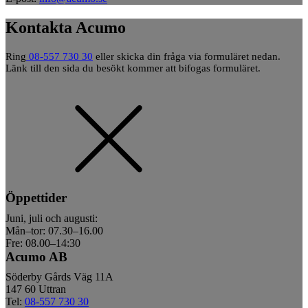
Kontakta Acumo
Ring
08-557 730 30
eller skicka din fråga via formuläret nedan.
Länk till den sida du besökt kommer att bifogas formuläret.
Öppettider
Juni, juli och augusti:
Mån–tor: 07.30–16.00
Fre: 08.00–14:30
Acumo AB
Söderby Gårds Väg 11A
147 60 Uttran
Tel:
08-557 730 30