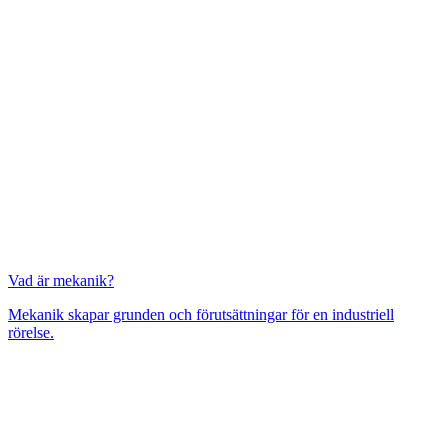
Mätning
Mätskalor
Räknare / Displayer
Givare
Maskinsäkerhet
Ljusridåer
Ljustorn
Varningsljud
Varningsljus
Vad är mekanik?
Mekanik skapar grunden och förutsättningar för en industriell
rörelse.
Övrigt
Kablage
ESD / Antistatutrustning
Profilsystem