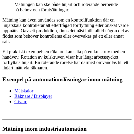
Mätningen kan ske både linjärt och roterande beroende
på behov och förutsättningar.
Mätning kan även användas som en kontrollfunktion där en
linjärskala kontrollerar att efterfrågad förflyttning eller önskat värde
Mätning
uppnåtts. Oavsett produktion, finns det näst intill alltid någon del av
Mätskalor
Räknare / Displayer
flödet som behöver kontrolleras eller övervakas på ett eller annat
Givare
sätt.
Maskinsäkerhet
Ett praktiskt exempel: en räknare kan sitta på en kulskruv med en
Ljusridåer
Ljustorn
handvev. Rotation av kulskruven visar hur långt arbetsstycket
Varningsljud
förflyttats linjärt. En roterande rörelse har därmed omvandlas till ett
Varningsljus
linjärt mått via räknaren.
Exempel på automationslösningar inom mätning
Mätskalor
Räknare / Displayer
Givare
Övrigt
Kablage
ESD / Antistatutrustning
Profilsystem
Mätning inom industriautomation