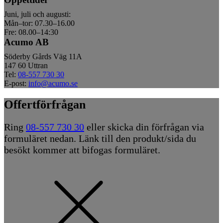
Juni, juli och augusti:
Mån–tor: 07.30–16.00
Fre: 08.00–14:30
Acumo AB
Söderby Gårds Väg 11A
147 60 Uttran
Tel:
08-557 730 30
E-post:
info@acumo.se
Offertförfrågan
Ring
08-557 730 30
eller skicka din förfrågan via
formuläret nedan. Länk till den produkt/sida du
besökt kommer att bifogas formuläret.