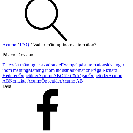
Visa allt
Se alla kategorier
Se alla produkter
Se alla leverantörer
Acumo
/
FAQ
/
Vad är mätning inom automation?
Vi hjälper gärna till!
På den här sidan:
Teknisk support
En exakt mätning är avgörande
Exempel på automationslösningar
Offertförfrågan
inom mätning
Mätning inom industriautomation
Fråga Richard
Hederén
Öppettider
Acumo AB
Offertförfrågan
Öppettider
Acumo
AB
Kontakta Acumo
Öppettider
Acumo AB
Dela
Mekanik
Linjärenheter
Axelkopplingar
Kulskruvar
Skenstyrningar