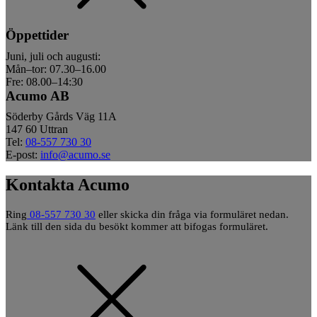
Öppettider
Juni, juli och augusti:
Mån–tor: 07.30–16.00
Fre: 08.00–14:30
Acumo AB
Söderby Gårds Väg 11A
147 60 Uttran
Tel:
08-557 730 30
E-post:
info@acumo.se
Kontakta Acumo
Ring
08-557 730 30
eller skicka din fråga via formuläret nedan.
Länk till den sida du besökt kommer att bifogas formuläret.