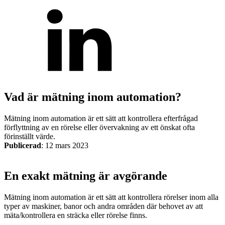
Mekatronik
Positionsvisare / Mätklockor
Pulsgivare / Encoders
Wire-moduler
Gäng- och borrenheter
Vad är mätning inom automation?
Mätning inom automation är ett sätt att kontrollera efterfrågad
förflyttning av en rörelse eller övervakning av ett önskat ofta
förinställt värde.
Publicerad
:
12 mars 2023
En exakt mätning är avgörande
Motion
Linjärmotorer
Servodrifter
Roterande ställdon
Mätning inom automation är ett sätt att kontrollera rörelser inom alla
typer av maskiner, banor och andra områden där behovet av att
mäta/kontrollera en sträcka eller rörelse finns.