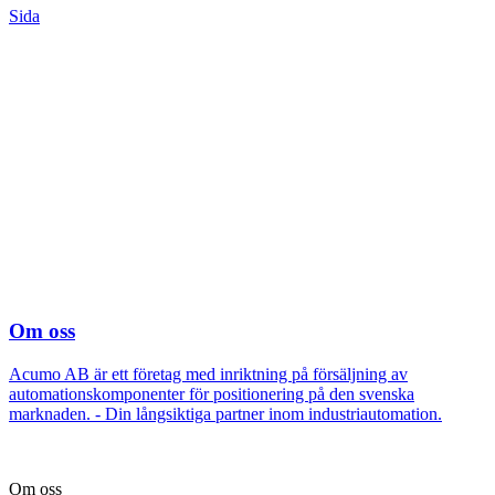
Sida
Om oss
Acumo AB är ett företag med inriktning på försäljning av
automationskomponenter för positionering på den svenska
marknaden. - Din långsiktiga partner inom industriautomation.
Om oss