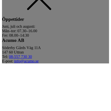
Öppettider
Juni, juli och augusti:
Mån–tor: 07.30–16.00
Fre: 08.00–14:30
Acumo AB
Söderby Gårds Väg 11A
147 60 Uttran
Tel:
08-557 730 30
E-post:
info@acumo.se