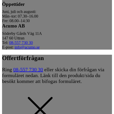
Öppettider
Juni, juli och augusti:
Mån–tor: 07.30–16.00
Fre: 08.00–14:30
Acumo AB
Söderby Gårds Väg 11A
147 60 Uttran
Tel:
08-557 730 30
E-post:
info@acumo.se
Offertförfrågan
Ring
08-557 730 30
eller skicka din förfrågan via
formuläret nedan. Länk till den produkt/sida du
besökt kommer att bifogas formuläret.