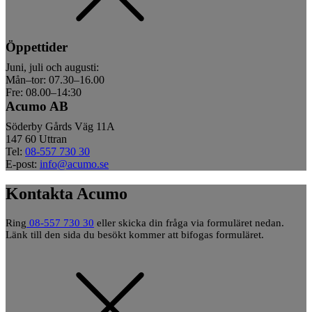
Öppettider
Juni, juli och augusti:
Mån–tor: 07.30–16.00
Fre: 08.00–14:30
Acumo AB
Söderby Gårds Väg 11A
147 60 Uttran
Tel:
08-557 730 30
E-post:
info@acumo.se
Kontakta Acumo
Ring
08-557 730 30
eller skicka din fråga via formuläret nedan.
Länk till den sida du besökt kommer att bifogas formuläret.