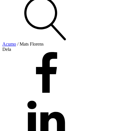
Visa allt
Se alla kategorier
Se alla produkter
Se alla leverantörer
Acumo
/
Mats Florens
Dela
Vi hjälper gärna till!
Teknisk support
Offertförfrågan
Mekanik
Linjärenheter
Axelkopplingar
Kulskruvar
Skenstyrningar