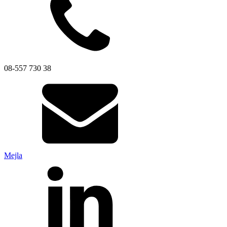
Mätning
Mätskalor
Räknare / Displayer
Givare
08-557 730 38
Maskinsäkerhet
Ljusridåer
Ljustorn
Varningsljud
Varningsljus
Mejla
Övrigt
Kablage
ESD / Antistatutrustning
Profilsystem