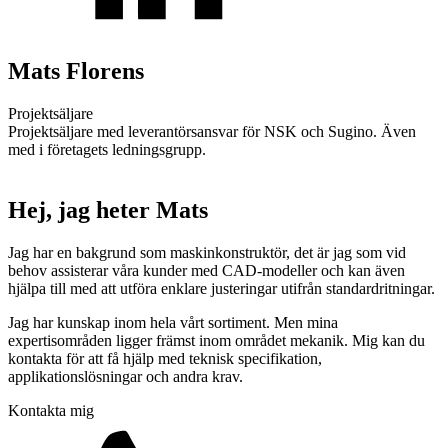
Mats Florens
Projektsäljare
Projektsäljare med leverantörsansvar för NSK och Sugino. Även
Mekatronik
med i företagets ledningsgrupp.
Positionsvisare / Mätklockor
Pulsgivare / Encoders
Wire-moduler
Gäng- och borrenheter
Hej, jag heter Mats
Jag har en bakgrund som maskinkonstruktör, det är jag som vid
behov assisterar våra kunder med CAD-modeller och kan även
hjälpa till med att utföra enklare justeringar utifrån standardritningar.
Jag har kunskap inom hela vårt sortiment. Men mina
expertisområden ligger främst inom området mekanik. Mig kan du
Motion
kontakta för att få hjälp med teknisk specifikation,
Linjärmotorer
Servodrifter
Roterande ställdon
applikationslösningar och andra krav.
Kontakta mig