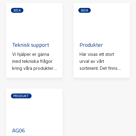
SIDA
SIDA
Teknisk support
Produkter
Vi hjälper er gärna
Här visas ett stort
med tekniska frågor
urval av vårt
kring våra produkter.
sortiment. Det finns
Kontakta oss för mer
möjlighet att filtrera
information.
ditt sökande på
önskat segment och
kategorier, följt av
PRODUKT
produkttyp, klasser
och/eller vissa
tekniska
specifikationer. Allt för
AG06
att på ett enkelt sätt