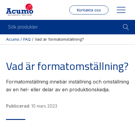
Kontakta oss
Sök
produkter
Acumo
/
FAQ
/
Vad är formatomställning?
Visa allt
Mekanik
Mek
Vad är formatomställning?
Se alla
Linjärenheter
Posit
kategorier
/ Mä
Axelkopplingar
Se alla
Puls
Kulskruvar
Formatomställning innebär inställning och omställning
produkter
/
av en hel- eller delar av en produktionskedja.
Skenstyrningar
Enco
Se alla
leverantörer
Wire
Publicerad
:
10 mars 2023
modu
Gäng
borr