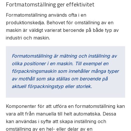
Fortmatomställning ger effektivitet
Formatomställning används ofta i en
Mas
Mätning
produktionskedja. Behovet för omställning av en
Vi hjälper gärna
maskin är väldigt varierat beroende på både typ av
Ljusr
Mätskalor
till!
industri och maskin.
Ljust
Räknare
Teknisk
/
Varn
support
Displayer
Formatomställning är mätning och inställning av
Varni
olika positioner i en maskin. Till exempel en
Givare
Offertförfrågan
förpackningsmaskin som innehåller många typer
av mothåll som ska ställas om beroende på
aktuell förpackningstyp eller storlek.
Komponenter för att utföra en formatomställning kan
vara allt från manuella till helt automatiska. Dessa
kan användas i syfte att skapa inställning och
omställning av en hel- eller delar av en