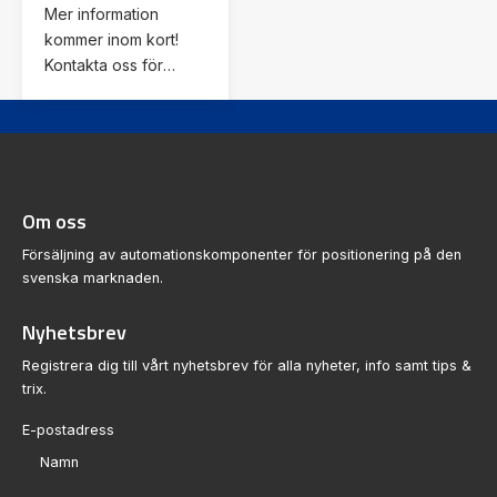
hitta den enhet som
Mer information
du behöver. Hittar du
kommer inom kort!
inte det du söker?
Kontakta oss för
Kontakta oss!
ytterligare
information.
Om oss
Försäljning av automationskomponenter för positionering på den
svenska marknaden.
Nyhetsbrev
Registrera dig till vårt nyhetsbrev för alla nyheter, info samt tips &
trix.
Sektion