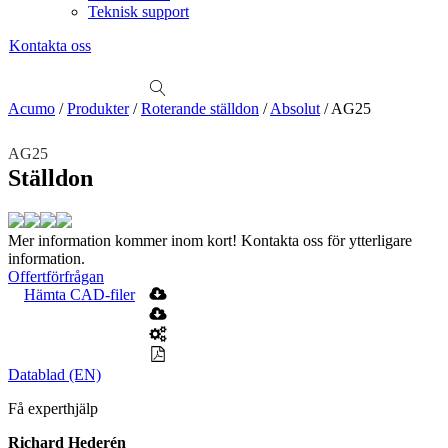
Teknisk support
Kontakta oss
Sök
produkter
Visa allt
Se alla kategorier
Se alla produkter
Se alla leverantörer
Acumo
/
Produkter
/
Roterande ställdon
/
Absolut
/
AG25
Vi hjälper gärna till!
AG25
Teknisk support
Ställdon
Offertförfrågan
Mekanik
Mer information kommer inom kort! Kontakta oss för ytterligare
Linjärenheter
Axelkopplingar
Kulskruvar
Skenstyrningar
information.
Offertförfrågan
Mekatronik
Hämta CAD-filer
Positionsvisare / Mätklockor
Pulsgivare / Encoders
Wire-moduler
Gäng- och borrenheter
Motion
Linjärmotorer
Servodrifter
Roterande ställdon
Datablad (EN)
Få experthjälp
Mätning
Mätskalor
Räknare / Displayer
Richard Hederén
Givare