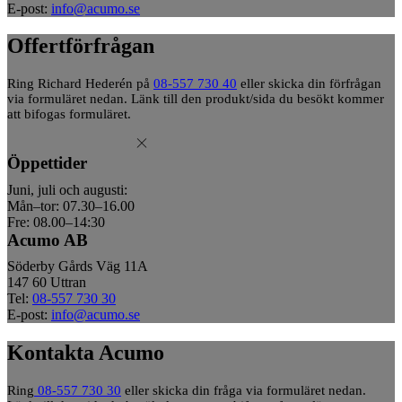
E-post:
info@acumo.se
Offertförfrågan
Ring Richard Hederén på
08-557 730 40
eller skicka din förfrågan
via formuläret nedan. Länk till den produkt/sida du besökt kommer
att bifogas formuläret.
Öppettider
Juni, juli och augusti:
Mån–tor: 07.30–16.00
Fre: 08.00–14:30
Acumo AB
Söderby Gårds Väg 11A
147 60 Uttran
Tel:
08-557 730 30
E-post:
info@acumo.se
Kontakta Acumo
Ring
08-557 730 30
eller skicka din fråga via formuläret nedan.