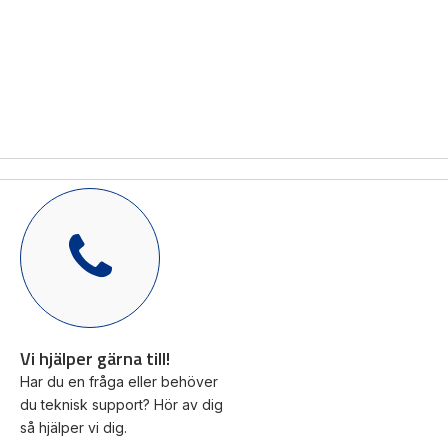
Mas
Mätning
Ljusr
Vi hjälper gärna
Mätskalor
till!
Ljust
Räknare
Varn
Teknisk
/
Varni
support
Displayer
Givare
Offertförfrågan
Vi hjälper gärna till!
Har du en fråga eller behöver
du teknisk support? Hör av dig
så hjälper vi dig.