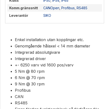
Klass
IP50
,
IP54
,
IP65
Komm.gränssnitt
CANOpen
,
Profibus
,
RS485
Leverantör
SIKO
Enkel installation utan kopplingar etc.
Genomgående hålaxel < 14 mm diameter
Integrerad absolutgivare
Integrerad driver
+- 6250 varv vid 1600 pos/varv
5 Nm @ 80 rpm
6 Nm @ 70 rpm
9 Nm @ 30 rpm
Profibus
CAN
RS485