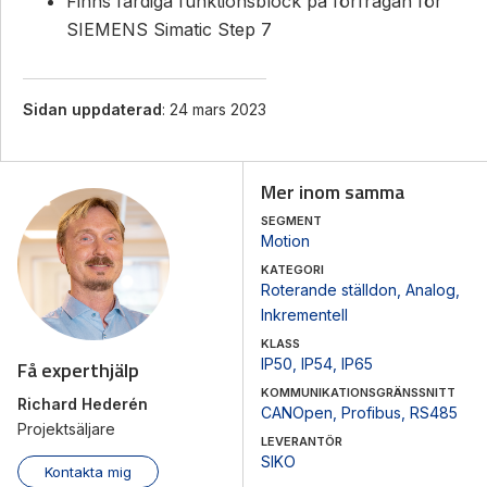
Finns färdiga funktionsblock på förfrågan för
SIEMENS Simatic Step 7
Sidan uppdaterad
: 24 mars 2023
Mer inom samma
SEGMENT
Motion
KATEGORI
Roterande ställdon
,
Analog
,
Inkrementell
KLASS
IP50
,
IP54
,
IP65
Få experthjälp
KOMMUNIKATIONSGRÄNSSNITT
Richard Hederén
CANOpen
,
Profibus
,
RS485
Projektsäljare
LEVERANTÖR
SIKO
Kontakta mig