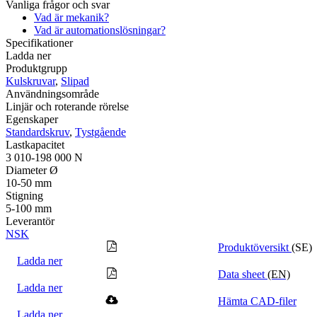
Vanliga frågor och svar
Vad är mekanik?
Vad är automationslösningar?
Specifikationer
Ladda ner
Produktgrupp
Kulskruvar
,
Slipad
Användningsområde
Linjär och roterande rörelse
Egenskaper
Standardskruv
,
Tystgående
Lastkapacitet
3 010-198 000 N
Diameter Ø
10-50 mm
Stigning
5-100 mm
Leverantör
NSK
Produktöversikt
(SE)
Ladda ner
Data sheet
(EN)
Ladda ner
Hämta CAD-filer
Ladda ner