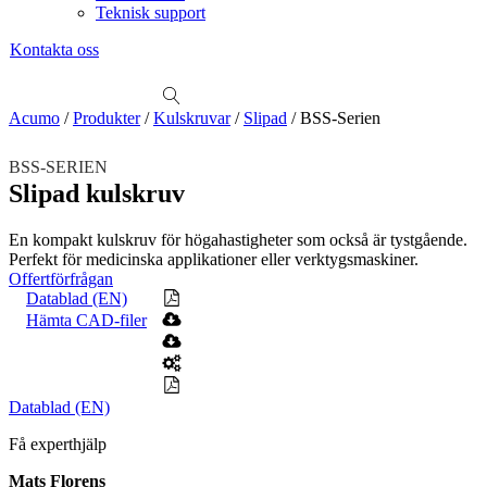
Teknisk support
Kontakta oss
Sök
produkter
Visa allt
Se alla kategorier
Se alla produkter
Se alla leverantörer
Acumo
/
Produkter
/
Kulskruvar
/
Slipad
/
BSS-Serien
Vi hjälper gärna till!
BSS-SERIEN
Teknisk support
Slipad kulskruv
Offertförfrågan
En kompakt kulskruv för högahastigheter som också är tystgående.
Mekanik
Perfekt för medicinska applikationer eller verktygsmaskiner.
Linjärenheter
Axelkopplingar
Kulskruvar
Skenstyrningar
Offertförfrågan
Datablad (EN)
Mekatronik
Hämta CAD-filer
Positionsvisare / Mätklockor
Pulsgivare / Encoders
Wire-moduler
Gäng- och borrenheter
Motion
Linjärmotorer
Servodrifter
Roterande ställdon
Datablad (EN)
Få experthjälp
Mätning
Mätskalor
Räknare / Displayer
Mats Florens
Givare