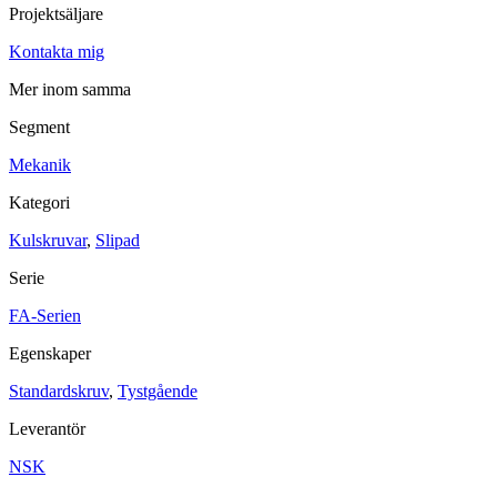
Projektsäljare
Maskinsäkerhet
Kontakta mig
Ljusridåer
Ljustorn
Varningsljud
Mer inom samma
Varningsljus
Segment
Övrigt
Kablage
ESD / Antistatutrustning
Profilsystem
Mekanik
Kategori
Kulskruvar
,
Slipad
Serie
FA-Serien
Egenskaper
Standardskruv
,
Tystgående
Leverantör
NSK