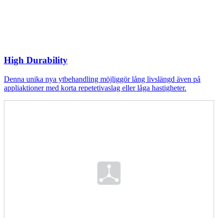
High Durability
Denna unika nya ytbehandling möjliggör lång livslängd även på
appliaktioner med korta repetetivaslag eller låga hastigheter.