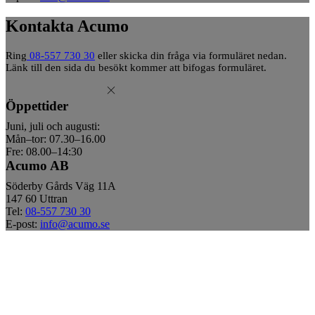
Kontakta Acumo
Ring
08-557 730 30
eller skicka din fråga via formuläret nedan.
Länk till den sida du besökt kommer att bifogas formuläret.
Öppettider
Juni, juli och augusti:
Mån–tor: 07.30–16.00
Fre: 08.00–14:30
Acumo AB
Söderby Gårds Väg 11A
147 60 Uttran
Tel:
08-557 730 30
E-post:
info@acumo.se