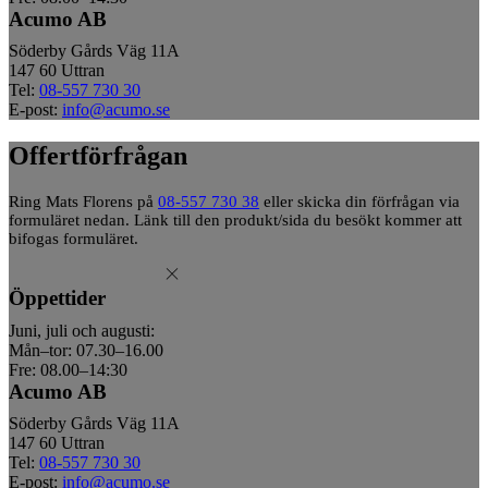
Acumo AB
Söderby Gårds Väg 11A
147 60 Uttran
Tel:
08-557 730 30
E-post:
info@acumo.se
Offertförfrågan
Ring Mats Florens på
08-557 730 38
eller skicka din förfrågan via
formuläret nedan. Länk till den produkt/sida du besökt kommer att
bifogas formuläret.
Öppettider
Juni, juli och augusti:
Mån–tor: 07.30–16.00
Fre: 08.00–14:30
Acumo AB
Söderby Gårds Väg 11A
147 60 Uttran
Tel:
08-557 730 30
E-post:
info@acumo.se