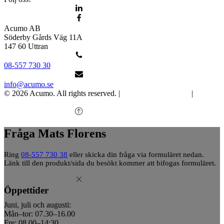
Acumo AB
Söderby Gårds Väg 11A
147 60 Uttran
08-557 730 30
info@acumo.se
© 2026 Acumo. All rights reserved. |
Integritet och cookies
|
Ändra
samtycke
Fråga Mats Florens
Ring
08-557 730 38
eller skicka din fråga via formuläret nedan.
Länk till den produkt/sida du besökt kommer att bifogas formuläret.
Öppettider
Juni, juli och augusti:
Mån–tor: 07.30–16.00
Fre: 08.00–14:30