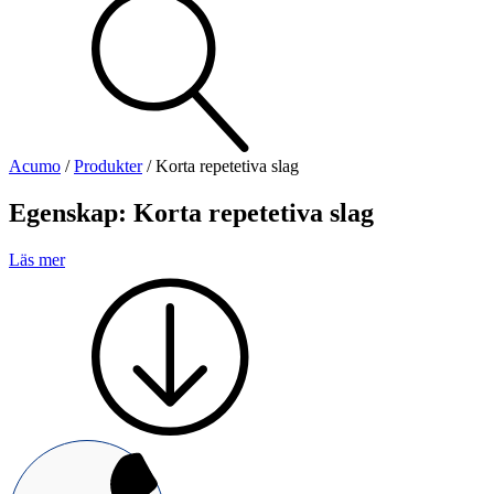
Visa allt
Se alla kategorier
Se alla produkter
Se alla leverantörer
Acumo
/
Produkter
/
Korta repetetiva slag
Vi hjälper gärna till!
Egenskap:
Korta repetetiva slag
Teknisk support
Offertförfrågan
Läs mer
Mekanik
Linjärenheter
Axelkopplingar
Kulskruvar
Skenstyrningar