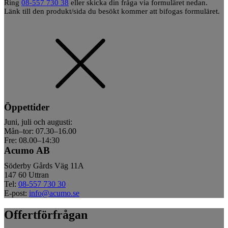
Ring
08-557 730 38
eller skicka din fråga via formuläret nedan.
Länk till den produkt/sida du besökt kommer att bifogas formuläret.
Öppettider
Juni, juli och augusti:
Mån–tor: 07.30–16.00
Fre: 08.00–14:30
Acumo AB
Söderby Gårds Väg 11A
147 60 Uttran
Tel:
08-557 730 30
E-post:
info@acumo.se
Offertförfrågan