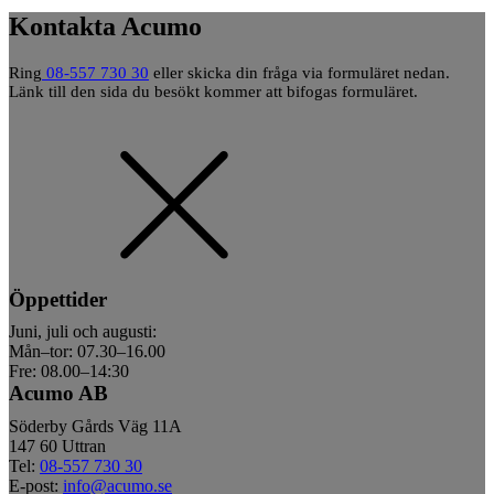
Kontakta Acumo
Ring
08-557 730 30
eller skicka din fråga via formuläret nedan.
Länk till den sida du besökt kommer att bifogas formuläret.
Öppettider
Juni, juli och augusti:
Mån–tor: 07.30–16.00
Fre: 08.00–14:30
Acumo AB
Söderby Gårds Väg 11A
147 60 Uttran
Tel:
08-557 730 30
E-post:
info@acumo.se