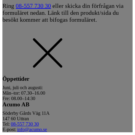
Ring
08-557 730 30
eller skicka din förfrågan via
formuläret nedan. Länk till den produkt/sida du
besökt kommer att bifogas formuläret.
Öppettider
Juni, juli och augusti:
Mån–tor: 07.30–16.00
Fre: 08.00–14:30
Acumo AB
Söderby Gårds Väg 11A
147 60 Uttran
Tel:
08-557 730 30
E-post:
info@acumo.se