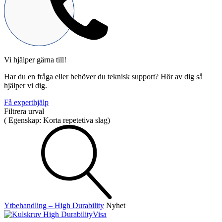
Vi hjälper gärna till!
Mekatronik
Har du en fråga eller behöver du teknisk support? Hör av dig så
Positionsvisare / Mätklockor
hjälper vi dig.
Pulsgivare / Encoders
Wire-moduler
Gäng- och borrenheter
Få experthjälp
Filtrera urval
(
Egenskap:
Korta repetetiva slag
)
Motion
Linjärmotorer
Servodrifter
Roterande ställdon
Ytbehandling – High Durability
Nyhet
Visa