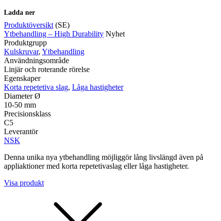
Ladda ner
Produktöversikt
(SE)
Ytbehandling – High Durability
Nyhet
Produktgrupp
Mätning
Kulskruvar
,
Ytbehandling
Mätskalor
Räknare / Displayer
Användningsområde
Givare
Linjär och roterande rörelse
Egenskaper
Maskinsäkerhet
Korta repetetiva slag
,
Låga hastigheter
Ljusridåer
Ljustorn
Diameter Ø
Varningsljud
10-50 mm
Varningsljus
Precisionsklass
C5
Leverantör
NSK
Denna unika nya ytbehandling möjliggör lång livslängd även på
appliaktioner med korta repetetivaslag eller låga hastigheter.
Visa produkt
Övrigt
Kablage
ESD / Antistatutrustning
Profilsystem