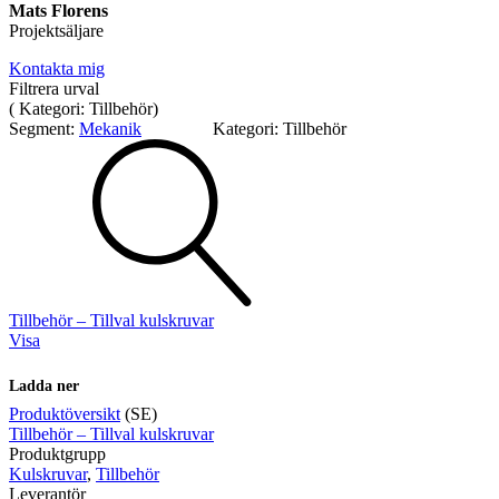
Mats Florens
Projektsäljare
Kontakta mig
Filtrera urval
(
Kategori:
Tillbehör
)
Segment:
Mekanik
Kategori:
Tillbehör
Mekatronik
Positionsvisare / Mätklockor
Pulsgivare / Encoders
Wire-moduler
Gäng- och borrenheter
Tillbehör – Tillval kulskruvar
Visa
Ladda ner
Motion
Linjärmotorer
Servodrifter
Roterande ställdon
Produktöversikt
(SE)
Tillbehör – Tillval kulskruvar
Produktgrupp
Kulskruvar
,
Tillbehör
Leverantör