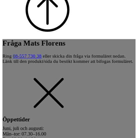
Fråga Mats Florens
Ring
08-557 730 38
eller skicka din fråga via formuläret nedan.
Länk till den produkt/sida du besökt kommer att bifogas formuläret.
Öppettider
Juni, juli och augusti:
Mån–tor: 07.30–16.00