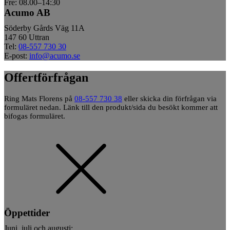
Fre: 08.00–14:30
Acumo AB
Söderby Gårds Väg 11A
147 60 Uttran
Tel:
08-557 730 30
E-post:
info@acumo.se
Offertförfrågan
Ring Mats Florens på
08-557 730 38
eller skicka din förfrågan via
formuläret nedan. Länk till den produkt/sida du besökt kommer att
bifogas formuläret.
Öppettider
Juni, juli och augusti: