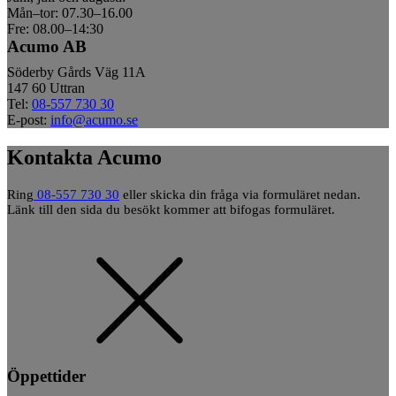
Mån–tor: 07.30–16.00
Fre: 08.00–14:30
Acumo AB
Söderby Gårds Väg 11A
147 60 Uttran
Tel:
08-557 730 30
E-post:
info@acumo.se
Kontakta Acumo
Ring
08-557 730 30
eller skicka din fråga via formuläret nedan.
Länk till den sida du besökt kommer att bifogas formuläret.
Öppettider