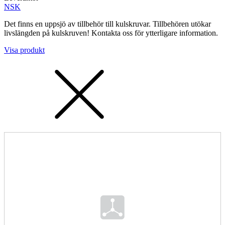
NSK
Det finns en uppsjö av tillbehör till kulskruvar. Tillbehören utökar
livslängden på kulskruven! Kontakta oss för ytterligare information.
Mätning
Visa produkt
Mätskalor
Räknare / Displayer
Givare
Maskinsäkerhet
Ljusridåer
Ljustorn
Varningsljud
Varningsljus
Övrigt
Kablage
ESD / Antistatutrustning
Profilsystem