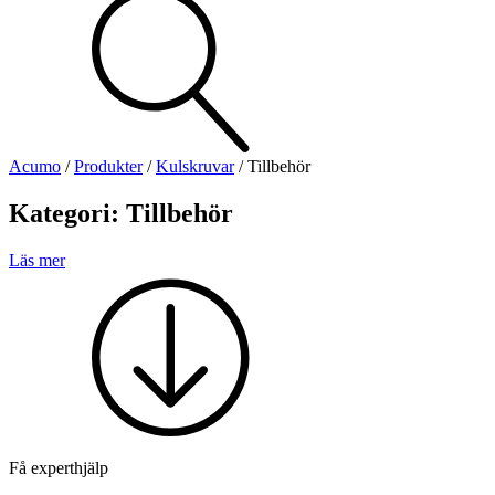
Visa allt
Se alla kategorier
Se alla produkter
Se alla leverantörer
Acumo
/
Produkter
/
Kulskruvar
/
Tillbehör
Vi hjälper gärna till!
Kategori:
Tillbehör
Teknisk support
Offertförfrågan
Läs mer
Mekanik
Linjärenheter
Axelkopplingar
Kulskruvar
Skenstyrningar
Få experthjälp