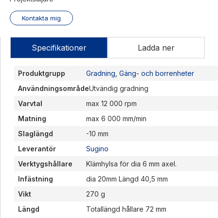
Kontakta mig
Specifikationer
Ladda ner
Produktgrupp
Gradning
,
Gäng- och borrenheter
Användningsområde
Utvändig gradning
Varvtal
max 12 000 rpm
Matning
max 6 000 mm/min
Slaglängd
-10 mm
Leverantör
Sugino
Verktygshållare
Klämhylsa för dia 6 mm axel.
Infästning
dia 20mm Längd 40,5 mm
Vikt
270 g
Längd
Totallängd hållare 72 mm