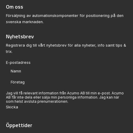
förekommer
Om oss
höjdskillnader eller
Försäljning av automationskomponenter för positionering på den
andra svåra
svenska marknaden.
profilkurvor. Hållaren
har en mindre
Nyhetsbrev
infästning för att
kunna monteras i en
Registrera dig till vårt nyhetsbrev för alla nyheter, info samt tips &
standard hållare.
trix.
Sektion
Jag vill få relevant information från Acumo AB till min e-post. Acumo
AB får inte dela eller sälja min personliga information. Jag kan när
som helst avsluta prenumerationen.
Skicka
Öppettider