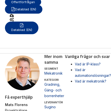
Offertförfrågan
Datablad (EN)
Mas
Mätning
Vi hjälper gärna
Ljusr
Mätskalor
till!
Datablad (EN)
Ljust
Räknare
Teknisk
/
Varn
support
Displayer
Varni
Givare
Offertförfrågan
Mer inom
Vanliga frågor och svar
samma
Vad är IP-klass?
SEGMENT
Vad är
Mekatronik
automationslösningar?
KATEGORI
Vad är mekatronik?
Gradning
,
Gäng- och
Få experthjälp
borrenheter
LEVERANTÖR
Mats Florens
Sugino
Projektsäljare