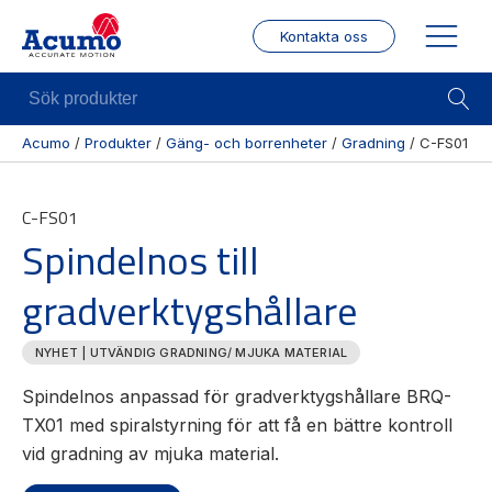
Kontakta oss
Sök
produkter
Acumo
/
Produkter
/
Gäng- och borrenheter
/
Gradning
/
C-FS01
Visa allt
Mekanik
Mek
C-FS01
Se alla
Linjärenheter
Posit
Spindelnos till
kategorier
/ Mä
Axelkopplingar
Se alla
Puls
gradverktygshållare
Kulskruvar
produkter
/
Skenstyrningar
Enco
Se alla
NYHET | UTVÄNDIG GRADNING/ MJUKA MATERIAL
leverantörer
Wire
modu
Spindelnos anpassad för gradverktygshållare BRQ-
TX01 med spiralstyrning för att få en bättre kontroll
Gäng
vid gradning av mjuka material.
borr