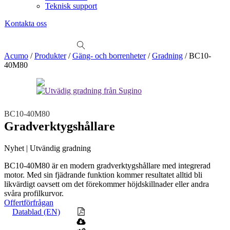
Teknisk support
Kontakta oss
Sök
produkter
Visa allt
Se alla kategorier
Se alla produkter
Se alla leverantörer
Acumo
/
Produkter
/
Gäng- och borrenheter
/
Gradning
/
BC10-
40M80
Vi hjälper gärna till!
Teknisk support
Offertförfrågan
BC10-40M80
Mekanik
Gradverktygshållare
Linjärenheter
Axelkopplingar
Kulskruvar
Skenstyrningar
Mekatronik
Nyhet | Utvändig gradning
Positionsvisare / Mätklockor
Pulsgivare / Encoders
Wire-moduler
Gäng- och borrenheter
BC10-40M80 är en modern gradverktygshållare med integrerad
motor. Med sin fjädrande funktion kommer resultatet alltid bli
Motion
likvärdigt oavsett om det förekommer höjdskillnader eller andra
Linjärmotorer
Servodrifter
Roterande ställdon
svåra profilkurvor.
Offertförfrågan
Mätning
Datablad (EN)
Mätskalor
Räknare / Displayer
Givare