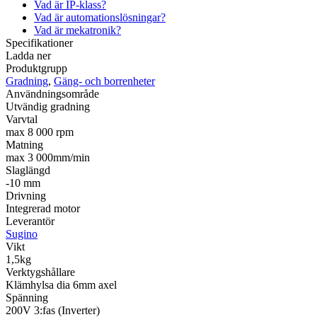
Vad är IP-klass?
Vad är automationslösningar?
Vad är mekatronik?
Specifikationer
Ladda ner
Produktgrupp
Gradning
,
Gäng- och borrenheter
Användningsområde
Utvändig gradning
Varvtal
max 8 000 rpm
Matning
max 3 000mm/min
Slaglängd
-10 mm
Drivning
Integrerad motor
Leverantör
Sugino
Vikt
1,5kg
Verktygshållare
Klämhylsa dia 6mm axel
Spänning
200V 3:fas (Inverter)