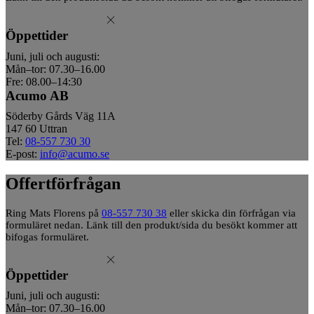
Öppettider
Juni, juli och augusti:
Mån–tor: 07.30–16.00
Fre: 08.00–14:30
Acumo AB
Söderby Gårds Väg 11A
147 60 Uttran
Tel:
08-557 730 30
E-post:
info@acumo.se
Offertförfrågan
Ring Mats Florens på
08-557 730 38
eller skicka din förfrågan via
formuläret nedan. Länk till den produkt/sida du besökt kommer att
bifogas formuläret.
Öppettider
Juni, juli och augusti:
Mån–tor: 07.30–16.00