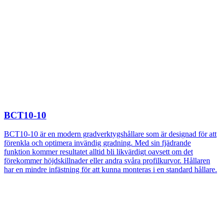
BCT10-10
BCT10-10 är en modern gradverktygshållare som är designad för att
förenkla och optimera invändig gradning. Med sin fjädrande
funktion kommer resultatet alltid bli likvärdigt oavsett om det
förekommer höjdskillnader eller andra svåra profilkurvor. Hållaren
har en mindre infästning för att kunna monteras i en standard hållare.