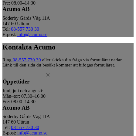
Fre: 08.00–14:30
Acumo AB
Söderby Gårds Väg 11A
147 60 Uttran
Tel:
08-557 730 30
E-post:
info@acumo.se
Kontakta Acumo
Ring
08-557 730 30
eller skicka din fråga via formuläret nedan.
Länk till den sida du besökt kommer att bifogas formuläret.
Öppettider
Juni, juli och augusti:
Mån–tor: 07.30–16.00
Fre: 08.00–14:30
Acumo AB
Söderby Gårds Väg 11A
147 60 Uttran
Tel:
08-557 730 30
E-post:
info@acumo.se