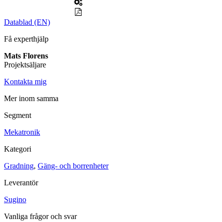
Maskinsäkerhet
Datablad (EN)
Ljusridåer
Ljustorn
Varningsljud
Få experthjälp
Varningsljus
Mats Florens
Övrigt
Projektsäljare
Kablage
ESD / Antistatutrustning
Profilsystem
Kontakta mig
Mer inom samma
Segment
Mekatronik
Kategori
Gradning
,
Gäng- och borrenheter
Leverantör
Sugino
Vanliga frågor och svar