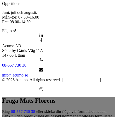
Öppettider
Juni, juli och augusti:
Mån–tor: 07.30–16.00
Fre: 08.00–14:30
Följ oss!
Acumo AB
Söderby Gårds Väg 11A
147 60 Uttran
08-557 730 30
info@acumo.se
© 2026 Acumo. All rights reserved. |
Integritet och cookies
|
Ändra
samtycke
Fråga Mats Florens
Ring
08-557 730 38
eller skicka din fråga via formuläret nedan.
Länk till den produkt/sida du besökt kommer att bifogas formuläret.