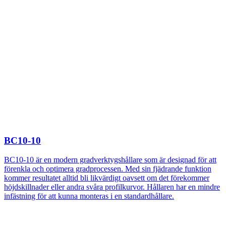
BC10-10
BC10-10 är en modern gradverktygshållare som är designad för att
förenkla och optimera gradprocessen. Med sin fjädrande funktion
kommer resultatet alltid bli likvärdigt oavsett om det förekommer
höjdskillnader eller andra svåra profilkurvor. Hållaren har en mindre
infästning för att kunna monteras i en standardhållare.