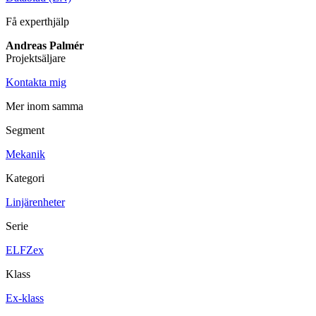
Få experthjälp
Maskinsäkerhet
Ljusridåer
Ljustorn
Andreas Palmér
Varningsljud
Projektsäljare
Varningsljus
Kontakta mig
Övrigt
Kablage
ESD / Antistatutrustning
Profilsystem
Mer inom samma
Segment
Mekanik
Kategori
Linjärenheter
Serie
ELFZex
Klass
Ex-klass