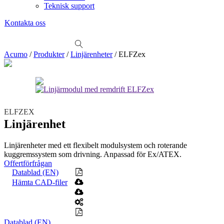
Teknisk support
Kontakta oss
Sök
produkter
Visa allt
Se alla kategorier
Se alla produkter
Se alla leverantörer
Acumo
/
Produkter
/
Linjärenheter
/
ELFZex
Vi hjälper gärna till!
Teknisk support
Offertförfrågan
ELFZEX
Mekanik
Linjärenheter
Axelkopplingar
Kulskruvar
Skenstyrningar
Linjärenhet
Mekatronik
Linjärenheter med ett flexibelt modulsystem och roterande
Positionsvisare / Mätklockor
kuggremssystem som drivning. Anpassad för Ex/ATEX.
Pulsgivare / Encoders
Wire-moduler
Gäng- och borrenheter
Offertförfrågan
Datablad (EN)
Motion
Hämta CAD-filer
Linjärmotorer
Servodrifter
Roterande ställdon
Mätning
Mätskalor
Räknare / Displayer
Datablad (EN)
Givare