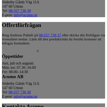
Söderby Gårds Väg 11A
147 60 Uttran
Tel:
08-557 730 30
E-post:
info@acumo.se
Offertförfrågan
Ring Andreas Palmér på
08-557 730 37
eller skicka din förfrågan via
formuläret nedan. Länk till den produkt/sida du besökt kommer att
bifogas formuläret.
Öppettider
Juni, juli och augusti:
Mån–tor: 07.30–16.00
Fre: 08.00–14:30
Acumo AB
Söderby Gårds Väg 11A
147 60 Uttran
Tel:
08-557 730 30
E-post:
info@acumo.se
Kontakta Acumo