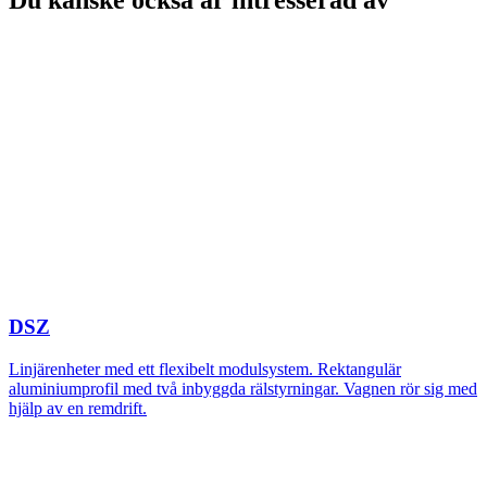
Du kanske också är intresserad av
DSZ
Linjärenheter med ett flexibelt modulsystem. Rektangulär
aluminiumprofil med två inbyggda rälstyrningar. Vagnen rör sig med
hjälp av en remdrift.