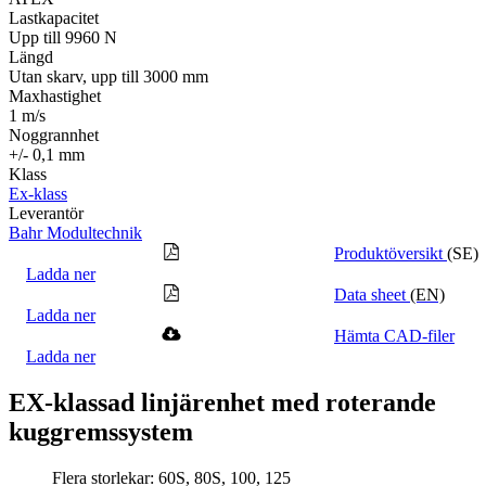
Lastkapacitet
Upp till 9960 N
Längd
Utan skarv, upp till 3000 mm
Maxhastighet
1 m/s
Noggrannhet
+/- 0,1 mm
Klass
Ex-klass
Leverantör
Bahr Modultechnik
Produktöversikt
(SE)
Ladda ner
Data sheet
(EN)
Ladda ner
Hämta CAD-filer
Ladda ner
EX-klassad linjärenhet med roterande
kuggremssystem
Flera storlekar: 60S, 80S, 100, 125