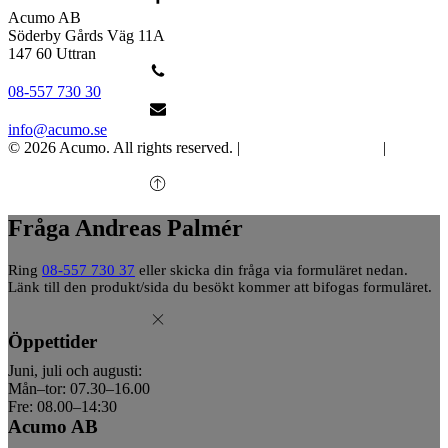
Acumo AB
Söderby Gårds Väg 11A
147 60 Uttran
08-557 730 30
info@acumo.se
© 2026 Acumo. All rights reserved. |
Integritet och cookies
|
Ändra
samtycke
Fråga Andreas Palmér
Ring
08-557 730 37
eller skicka din fråga via formuläret nedan.
Länk till den produkt/sida du besökt kommer att bifogas formuläret.
Öppettider
Juni, juli och augusti:
Mån–tor: 07.30–16.00
Fre: 08.00–14:30
Acumo AB