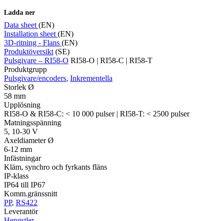
Ladda ner
Data sheet
(EN)
Installation sheet
(EN)
3D-ritning - Flans
(EN)
Mätning
Produktöversikt
(SE)
Mätskalor
Räknare / Displayer
Pulsgivare – RI58-O
RI58-O | RI58-C | RI58-T
Givare
Produktgrupp
Pulsgivare/encoders
,
Inkrementella
Maskinsäkerhet
Storlek Ø
Ljusridåer
Ljustorn
58 mm
Varningsljud
Upplösning
Varningsljus
RI58-O & RI58-C: < 10 000 pulser | RI58-T: < 2500 pulser
Matningsspänning
5, 10-30 V
Axeldiameter Ø
6-12 mm
Infästningar
Kläm, synchro och fyrkants fläns
IP-klass
IP64 till IP67
Övrigt
Komm.gränssnitt
Kablage
ESD / Antistatutrustning
Profilsystem
PP
,
RS422
Leverantör
Hengstler