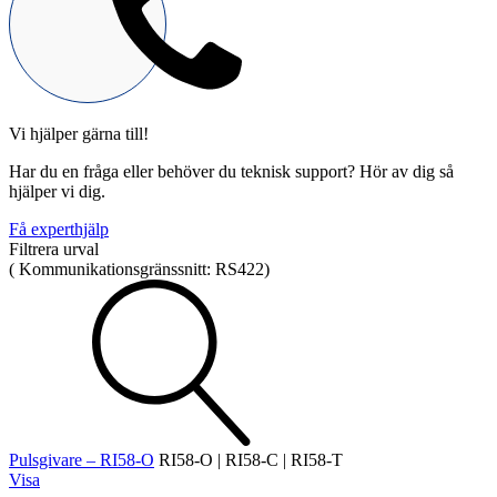
Vi hjälper gärna till!
Mekatronik
Har du en fråga eller behöver du teknisk support? Hör av dig så
Positionsvisare / Mätklockor
hjälper vi dig.
Pulsgivare / Encoders
Wire-moduler
Gäng- och borrenheter
Få experthjälp
Filtrera urval
(
Kommunikationsgränssnitt:
RS422
)
Motion
Linjärmotorer
Servodrifter
Roterande ställdon
Pulsgivare – RI58-O
RI58-O | RI58-C | RI58-T
Visa