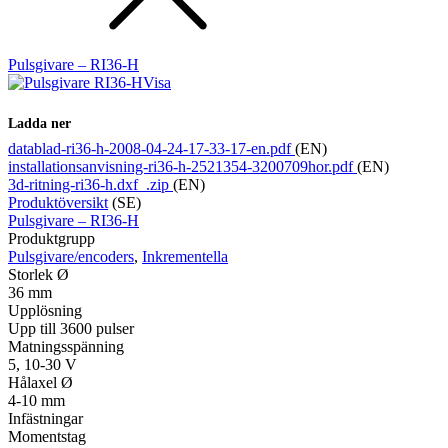
Pulsgivare – RI36-H
Visa
Ladda ner
datablad-ri36-h-2008-04-24-17-33-17-en.pdf
(EN)
installationsanvisning-ri36-h-2521354-3200709hor.pdf
(EN)
3d-ritning-ri36-h.dxf_.zip
(EN)
Produktöversikt
(SE)
Pulsgivare – RI36-H
Produktgrupp
Pulsgivare/encoders
,
Inkrementella
Storlek Ø
36 mm
Upplösning
Upp till 3600 pulser
Matningsspänning
5, 10-30 V
Hålaxel Ø
4-10 mm
Infästningar
Momentstag