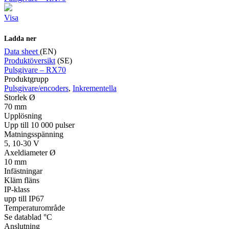
Visa
Ladda ner
Data sheet
(EN)
Produktöversikt
(SE)
Pulsgivare – RX70
Produktgrupp
Pulsgivare/encoders
,
Inkrementella
Storlek Ø
70 mm
Upplösning
Upp till 10 000 pulser
Matningsspänning
5, 10-30 V
Axeldiameter Ø
10 mm
Infästningar
Kläm fläns
IP-klass
upp till IP67
Temperaturområde
Se datablad °C
Anslutning