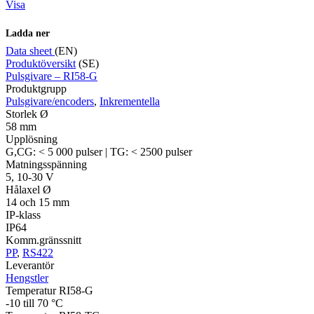
Visa
Ladda ner
Data sheet
(EN)
Produktöversikt
(SE)
Pulsgivare – RI58-G
Produktgrupp
Pulsgivare/encoders
,
Inkrementella
Storlek Ø
58 mm
Upplösning
G,CG: < 5 000 pulser | TG: < 2500 pulser
Matningsspänning
5, 10-30 V
Hålaxel Ø
14 och 15 mm
IP-klass
IP64
Komm.gränssnitt
PP
,
RS422
Leverantör
Hengstler
Temperatur RI58-G
-10 till 70 °C