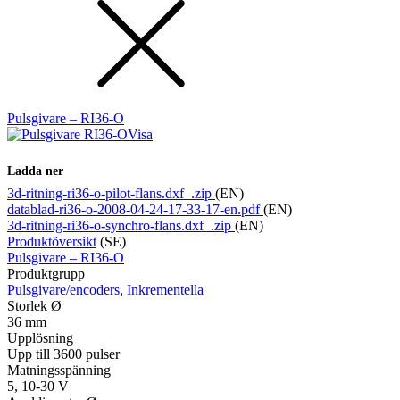
Pulsgivare – RI36-O
Visa
Ladda ner
3d-ritning-ri36-o-pilot-flans.dxf_.zip
(EN)
datablad-ri36-o-2008-04-24-17-33-17-en.pdf
(EN)
3d-ritning-ri36-o-synchro-flans.dxf_.zip
(EN)
Produktöversikt
(SE)
Pulsgivare – RI36-O
Produktgrupp
Pulsgivare/encoders
,
Inkrementella
Storlek Ø
36 mm
Upplösning
Upp till 3600 pulser
Matningsspänning
5, 10-30 V