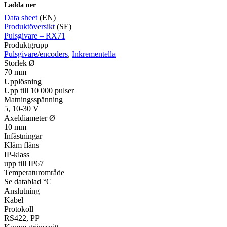
Ladda ner
Data sheet
(EN)
Produktöversikt
(SE)
Pulsgivare – RX71
Produktgrupp
Pulsgivare/encoders
,
Inkrementella
Storlek Ø
70 mm
Upplösning
Upp till 10 000 pulser
Matningsspänning
5, 10-30 V
Axeldiameter Ø
10 mm
Infästningar
Kläm fläns
IP-klass
upp till IP67
Temperaturområde
Se datablad °C
Anslutning
Kabel
Protokoll
RS422, PP