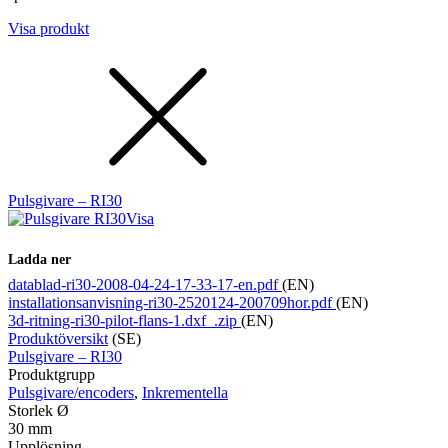
Visa produkt
Pulsgivare – RI30
Visa
Ladda ner
datablad-ri30-2008-04-24-17-33-17-en.pdf
(EN)
installationsanvisning-ri30-2520124-200709hor.pdf
(EN)
3d-ritning-ri30-pilot-flans-1.dxf_.zip
(EN)
Produktöversikt
(SE)
Pulsgivare – RI30
Produktgrupp
Pulsgivare/encoders
,
Inkrementella
Storlek Ø
30 mm
Upplösning