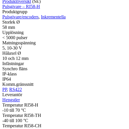
Produktöversikt
(SE)
Pulsgivare – RI58-H
Produktgrupp
Pulsgivare/encoders
,
Inkrementella
Storlek Ø
58 mm
Upplösning
< 5000 pulser
Matningsspänning
5, 10-30 V
Hålaxel Ø
10 och 12 mm
Infästningar
Synchro fläns
IP-klass
IP64
Komm.gränssnitt
PP
,
RS422
Leverantör
Hengstler
Temperatur RI58-H
-10 till 70 °C
Temperatur RI58-TH
-40 till 100 °C
Temperatur RI58-CH