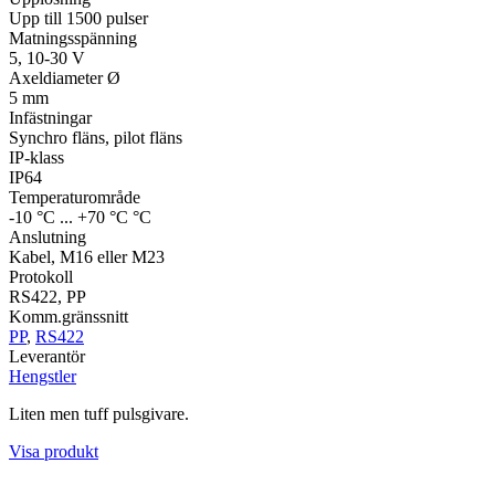
Upp till 1500 pulser
Matningsspänning
5, 10-30 V
Axeldiameter Ø
5 mm
Infästningar
Synchro fläns, pilot fläns
IP-klass
IP64
Temperaturområde
-10 °C ... +70 °C °C
Anslutning
Kabel, M16 eller M23
Protokoll
RS422, PP
Komm.gränssnitt
PP
,
RS422
Leverantör
Hengstler
Liten men tuff pulsgivare.
Visa produkt