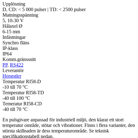
Upplösning
D, CD: < 5 000 pulser | TD: < 2500 pulser
Matningsspänning
5, 10-30 V
Hålaxel Ø
6-15 mm
Infästningar
Synchro fläns
IP-klass
IP64
Komm.gränssnitt
PP
,
RS422
Leverantör
Hengstler
Temperatur RI58-D
-10 till 70 °C
Temperatur RI58-TD
-40 till 100 °C
Temeratur RI58-CD
-40 till 70 °C
En pulsgivare anpassad för industriell miljö, den klarar ett stort
temperatur område, stötar och vibrationer. Finns i flera varianter, den
största skillnaden är dess temperaturområde. Se teknisk
specifikationstabell nedan.