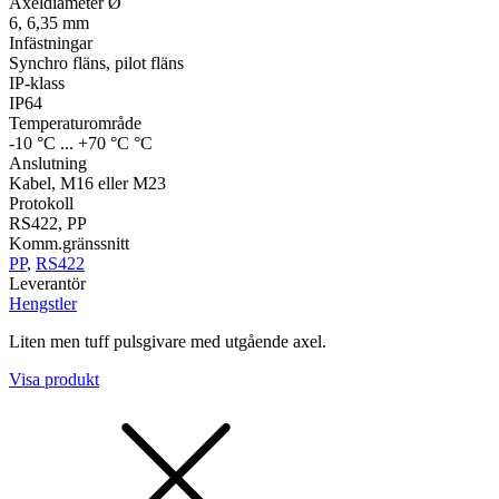
Axeldiameter Ø
6, 6,35 mm
Infästningar
Synchro fläns, pilot fläns
IP-klass
IP64
Temperaturområde
-10 °C ... +70 °C °C
Anslutning
Kabel, M16 eller M23
Protokoll
RS422, PP
Komm.gränssnitt
PP
,
RS422
Leverantör
Hengstler
Liten men tuff pulsgivare med utgående axel.
Visa produkt