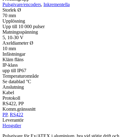
Pulsgivare/encoders
,
Inkrementella
Storlek Ø
70 mm
Upplösning
Upp till 10 000 pulser
Matningsspänning
5, 10-30 V
Axeldiameter Ø
10 mm
Infästningar
Kläm fläns
IP-klass
upp till IP67
Temperaturområde
Se datablad °C
Anslutning
Kabel
Protokoll
RS422, PP
Komm.gränssnitt
PP
,
RS422
Leverantör
Hengstler
Pulsgivare för Ex/ATEX i aluminium, bra vid stötig drift och