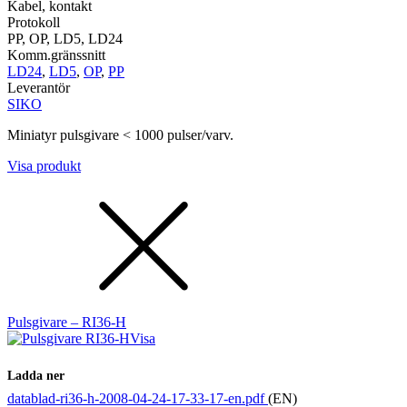
Kabel, kontakt
Protokoll
PP, OP, LD5, LD24
Komm.gränssnitt
LD24
,
LD5
,
OP
,
PP
Leverantör
SIKO
Miniatyr pulsgivare < 1000 pulser/varv.
Visa produkt
Pulsgivare – RI36-H
Visa
Ladda ner
datablad-ri36-h-2008-04-24-17-33-17-en.pdf
(EN)