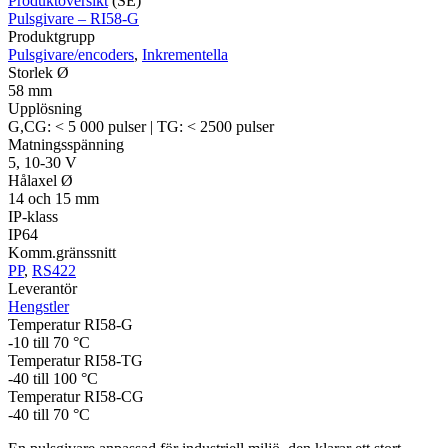
Produktöversikt
(SE)
Pulsgivare – RI58-G
Produktgrupp
Pulsgivare/encoders
,
Inkrementella
Storlek Ø
58 mm
Upplösning
G,CG: < 5 000 pulser | TG: < 2500 pulser
Matningsspänning
5, 10-30 V
Hålaxel Ø
14 och 15 mm
IP-klass
IP64
Komm.gränssnitt
PP
,
RS422
Leverantör
Hengstler
Temperatur RI58-G
-10 till 70 °C
Temperatur RI58-TG
-40 till 100 °C
Temperatur RI58-CG
-40 till 70 °C