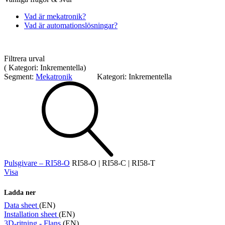
Vad är mekatronik?
Vad är automationslösningar?
Mätning
Mätskalor
Räknare / Displayer
Filtrera urval
Givare
(
Kategori:
Inkrementella
)
Segment:
Mekatronik
Kategori:
Inkrementella
Maskinsäkerhet
Ljusridåer
Ljustorn
Varningsljud
Varningsljus
Pulsgivare – RI58-O
RI58-O | RI58-C | RI58-T
Visa
Ladda ner
Övrigt
Data sheet
(EN)
Kablage
ESD / Antistatutrustning
Profilsystem
Installation sheet
(EN)
3D-ritning - Flans
(EN)