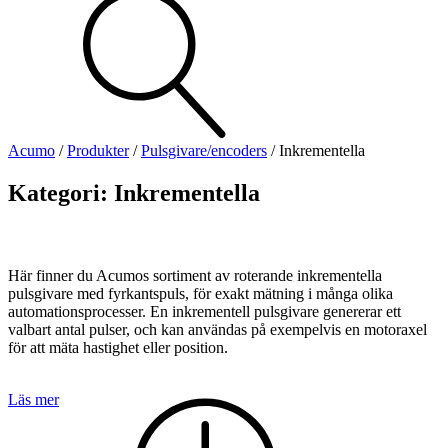
Visa allt
Se alla kategorier
Se alla produkter
Se alla leverantörer
Acumo
/
Produkter
/
Pulsgivare/encoders
/
Inkrementella
Vi hjälper gärna till!
Kategori:
Inkrementella
Teknisk support
Offertförfrågan
Här finner du Acumos sortiment av roterande inkrementella
pulsgivare med fyrkantspuls, för exakt mätning i många olika
automationsprocesser. En inkrementell pulsgivare genererar ett
valbart antal pulser, och kan användas på exempelvis en motoraxel
för att mäta hastighet eller position.
Läs mer
Mekanik
Linjärenheter
Axelkopplingar
Kulskruvar
Skenstyrningar