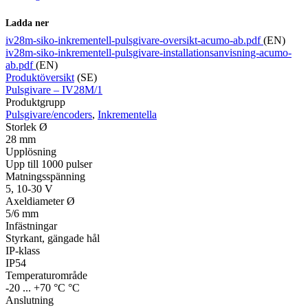
Ladda ner
iv28m-siko-inkrementell-pulsgivare-oversikt-acumo-ab.pdf
(EN)
iv28m-siko-inkrementell-pulsgivare-installationsanvisning-acumo-
ab.pdf
(EN)
Produktöversikt
(SE)
Pulsgivare – IV28M/1
Produktgrupp
Pulsgivare/encoders
,
Inkrementella
Storlek Ø
28 mm
Upplösning
Upp till 1000 pulser
Matningsspänning
5, 10-30 V
Axeldiameter Ø
5/6 mm
Infästningar
Styrkant, gängade hål
IP-klass
IP54
Temperaturområde
-20 ... +70 °C °C
Anslutning