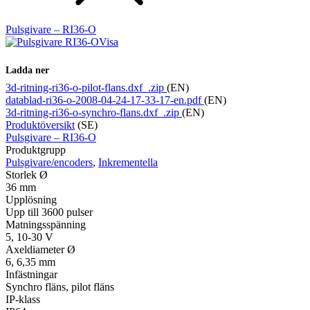
Pulsgivare – RI36-O
Visa
Ladda ner
3d-ritning-ri36-o-pilot-flans.dxf_.zip
(EN)
datablad-ri36-o-2008-04-24-17-33-17-en.pdf
(EN)
3d-ritning-ri36-o-synchro-flans.dxf_.zip
(EN)
Produktöversikt
(SE)
Pulsgivare – RI36-O
Produktgrupp
Pulsgivare/encoders
,
Inkrementella
Storlek Ø
36 mm
Upplösning
Upp till 3600 pulser
Matningsspänning
5, 10-30 V
Axeldiameter Ø
6, 6,35 mm
Infästningar
Synchro fläns, pilot fläns
IP-klass