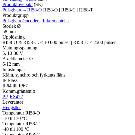
Produktöversikt
(SE)
Pulsgivare – RI58-O
RI58-O | RI58-C | RI58-T
Produktgrupp
Pulsgivare/encoders
,
Inkrementella
Storlek Ø
58 mm
Upplösning
RI58-O & RI58-C: < 10 000 pulser | RI58-T: < 2500 pulser
Matningsspänning
5, 10-30 V
Axeldiameter Ø
6-12 mm
Infästningar
Kläm, synchro och fyrkants fläns
IP-klass
IP64 till IP67
Komm.gränssnitt
PP
,
RS422
Leverantör
Hengstler
Temperatur RI58-O
-10 till 70 °C
Temperatur RI58-T
-40 till 100 °C
Temperatur RI58-C