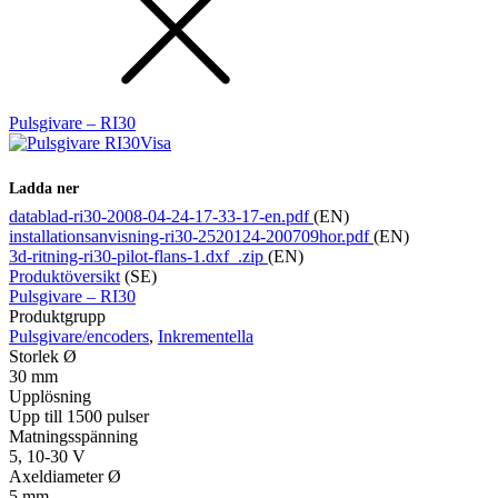
Pulsgivare – RI30
Visa
Ladda ner
datablad-ri30-2008-04-24-17-33-17-en.pdf
(EN)
installationsanvisning-ri30-2520124-200709hor.pdf
(EN)
3d-ritning-ri30-pilot-flans-1.dxf_.zip
(EN)
Produktöversikt
(SE)
Pulsgivare – RI30
Produktgrupp
Pulsgivare/encoders
,
Inkrementella
Storlek Ø
30 mm
Upplösning
Upp till 1500 pulser
Matningsspänning
5, 10-30 V
Axeldiameter Ø
5 mm