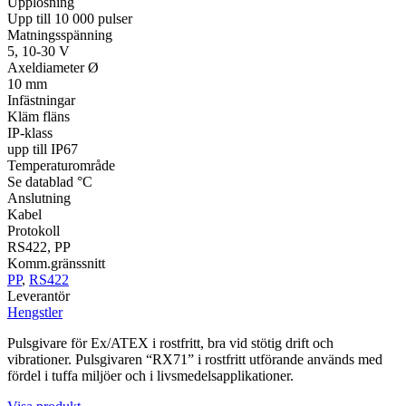
Upplösning
Upp till 10 000 pulser
Matningsspänning
5, 10-30 V
Axeldiameter Ø
10 mm
Infästningar
Kläm fläns
IP-klass
upp till IP67
Temperaturområde
Se datablad °C
Anslutning
Kabel
Protokoll
RS422, PP
Komm.gränssnitt
PP
,
RS422
Leverantör
Hengstler
Pulsgivare för Ex/ATEX i rostfritt, bra vid stötig drift och
vibrationer. Pulsgivaren “RX71” i rostfritt utförande används med
fördel i tuffa miljöer och i livsmedelsapplikationer.