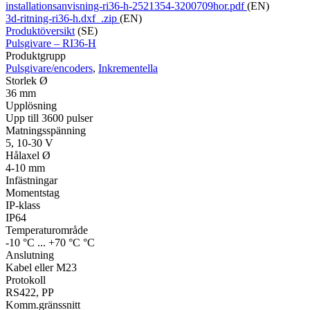
installationsanvisning-ri36-h-2521354-3200709hor.pdf
(EN)
3d-ritning-ri36-h.dxf_.zip
(EN)
Produktöversikt
(SE)
Pulsgivare – RI36-H
Produktgrupp
Pulsgivare/encoders
,
Inkrementella
Storlek Ø
36 mm
Upplösning
Upp till 3600 pulser
Matningsspänning
5, 10-30 V
Hålaxel Ø
4-10 mm
Infästningar
Momentstag
IP-klass
IP64
Temperaturområde
-10 °C ... +70 °C °C
Anslutning
Kabel eller M23
Protokoll
RS422, PP
Komm.gränssnitt