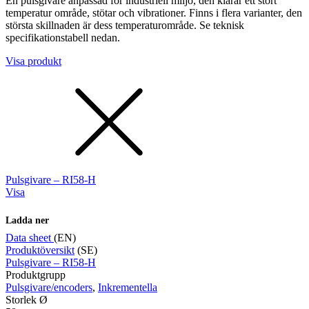
En pulsgivare anpassad för industriell miljö, den klarar ett stort
temperatur område, stötar och vibrationer. Finns i flera varianter, den
största skillnaden är dess temperaturområde. Se teknisk
specifikationstabell nedan.
Visa produkt
Pulsgivare – RI58-H
Visa
Ladda ner
Data sheet
(EN)
Produktöversikt
(SE)
Pulsgivare – RI58-H
Produktgrupp
Pulsgivare/encoders
,
Inkrementella
Storlek Ø