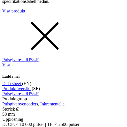
specifikationstabell nedan.
Visa produkt
Pulsgivare – RI58-F
Visa
Ladda ner
Data sheet
(EN)
Produktöversikt
(SE)
Pulsgivare – RI58-F
Produktgrupp
Pulsgivare/encoders
,
Inkrementella
Storlek Ø
58 mm
Upplösning
D, CF: < 10 000 pulser | TF: < 2500 pulser