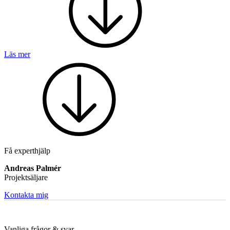
Läs mer
Mekatronik
Positionsvisare / Mätklockor
Pulsgivare / Encoders
Wire-moduler
Gäng- och borrenheter
Få experthjälp
Andreas Palmér
Projektsäljare
Motion
Linjärmotorer
Servodrifter
Roterande ställdon
Kontakta mig
Vanliga frågor & svar