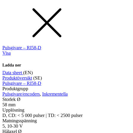
Pulsgivare – RI58-D
Visa
Ladda ner
Data sheet
(EN)
Produktöversikt
(SE)
Pulsgivare – RI58-D
Produktgrupp
Pulsgivare/encoders
,
Inkrementella
Storlek Ø
58 mm
Upplösning
D, CD: < 5 000 pulser | TD: < 2500 pulser
Matningsspänning
5, 10-30 V
Hålaxel Ø