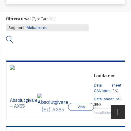
Filtrera urval
(
Typ:
Parallell
)
Mas
Mätning
Vi hjälper gärna
Segment:
Mekatronik
Ljusr
Mätskalor
till!
Ljust
Räknare
Teknisk
/
Varn
support
Displayer
Varni
Givare
Offertförfrågan
Ladda ner
Data sheet
CANopen
(EN)
Absolutgivare
Data sheet SSI
– AX65
(EN)
Visa
Installation
sheet CANopen
(EN)