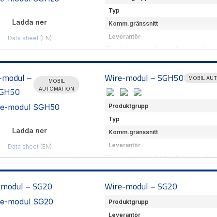
Typ
Ladda ner
Komm.gränssnitt
Leverantör
Data sheet
(EN)
För inbyggnad i hydraul cylin
Produktöversikt
(SE)
open safty SAEJ1939 PLd även
Hämta CAD-filer
-modul –
Wire-modul – SGH50
MOBIL AU
MOBIL
GH50
AUTOMATION
Produktgrupp
Typ
Ladda ner
Komm.gränssnitt
Leverantör
Data sheet
(EN)
För inbyggnad i hydraul cylin
Produktöversikt
(SE)
safty SAEJ1939 PLd även för m
-modul – SG20
Wire-modul – SG20
Produktgrupp
Leverantör