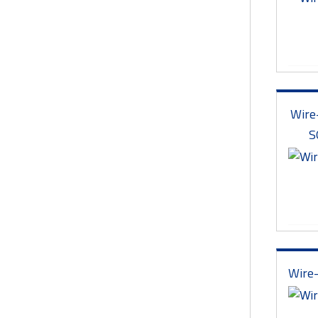
Wire
S
Wire