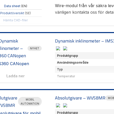
Wire-modul från vår säkra lev
Data sheet
(EN)
vänligen kontakta oss för detal
Produktöversikt
(SE)
Hämta CAD-filer
Dynamisk
Dynamisk inklinometer – IM
klinometer –
NYHET
360 CANopen
Produktgrupp
Användningsområde
Typ
Ladda ner
Temperatur
Storlek
Data sheet
(EN)
Komm.gränssnitt
Produktöversikt
(SE)
lutgivare
Absolutgivare – WV58MR
Leverantör
MOB
MOBIL
Tack vare unika algoritmer säk
WV58MR
AUTOMATION
vinkelmätning, går att välja me
Produktgrupp