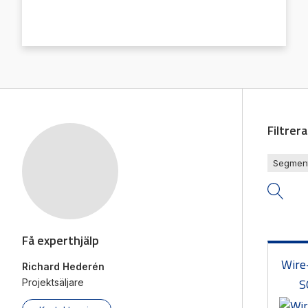
Mäts
Vi hjälper gärna till!
Räkn
Teknisk support
Giva
Offertförfrågan
Filtrer
Segmen
Få experthjälp
Wire
Richard Hederén
S
Projektsäljare