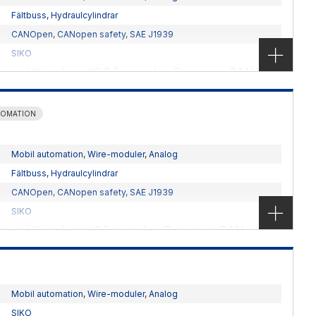
Fältbuss
,
Hydraulcylindrar
CANOpen
,
CANopen safety
,
SAE J1939
SIKO
der, mätlängd upptill 2,5m analog Can open CAN
 för mobila applikationer
TOMATION
Mobil automation
,
Wire-moduler
,
Analog
Fältbuss
,
Hydraulcylindrar
CANOpen
,
CANopen safety
,
SAE J1939
SIKO
der, mätlängd upptill 5m analog Can open CAN open
obila applikationer
Mobil automation
,
Wire-moduler
,
Analog
SIKO