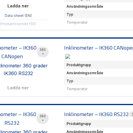
Temperaturområde
Ladda ner
Användningsområde
Anslutning
Typ
Data sheet
(EN)
Klasser
Temperatur
Produktöversikt
(SE)
Komm.gränssnitt
Storlek
Hämta CAD-filer
Leverantör
Komm.gränssnitt
En absolut pulsgivare utveckla
inometer – IK360
Inklinometer – IK360 CANope
Leverantör
360
Pulsgivaren uppfyller mycket h
CANopen
Vikt
°
Finns med eller utan hålaxel!
Rredundant säkerhetslutningss
Produktgrupp
maskiner. Den kan användas i s
Användningsområde
prestandanivå PLd.
Typ
Ladda ner
Temperatur
Storlek
Data sheet
(EN)
Komm.gränssnitt
Produktöversikt
(SE)
nometer – IK360
Inklinometer – IK360 RS232
Leverantör
360
1-2 axlar 0-360 grader anpa
RS232
°
Produktgrupp
IP69K
Användningsområde