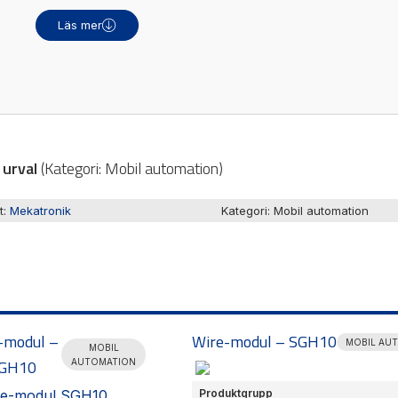
kalor
Ljusridåer
Läs mer
are / Displayer
Ljustorn
re
Varningsljud
Varningsljus
a urval
(
Kategori:
Mobil automation
)
t:
Mekatronik
Kategori:
Mobil automation
-modul –
Wire-modul – SGH10
MOBIL AU
MOBIL
GH10
AUTOMATION
Produktgrupp