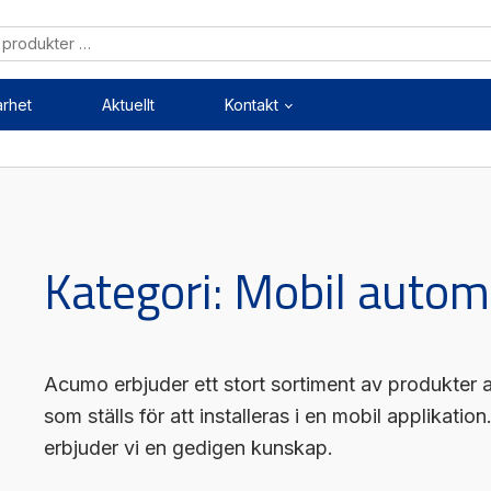
arhet
Aktuellt
Kontakt
Mekanik
Mekatronik
ärenheter
Positionsvisare / Mätklock
Kategori:
Mobil autom
kopplingar
Pulsgivare / Encoders
kruvar
Wire-moduler
styrningar
Gäng- och borrenheter
Acumo erbjuder ett stort sortiment av produkter
som ställs för att installeras i en mobil applikatio
erbjuder vi en gedigen kunskap.
Mätning
Maskinsäkerhet