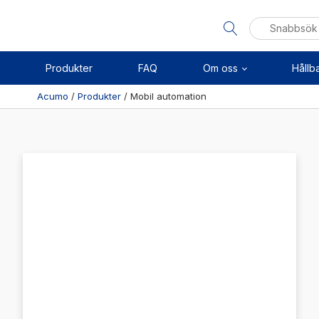
Sök
efter:
Produkter
FAQ
Om oss
Hållb
Acumo
/
Produkter
/
Mobil automation
Visa allt
Se alla kategorier
Linj
Se alla produkter
Axel
Se alla leverantörer
Kuls
Sken