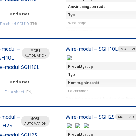
Användningsområde
Ladda ner
Typ
Wirelängd
Datablad SGH10
(EN)
Kabelkontakt
Produktöversikt
(SE)
Encodertyp
Hämta CAD-filer
-modul –
Wire-modul – SGH10L
Komm.gränssnitt
MOBIL A
MOBIL
GH10L
Leverantör
AUTOMATION
Vikt
Produktgrupp
Mätområde
Typ
Omgivnings temperatur
Ladda ner
Komm.gränssnitt
För inbyggnad i hydraulcylindr
Leverantör
Data sheet
(EN)
CAN open
För inbyggnad i hydraulcylindr
Produktöversikt
(SE)
CAN open
Hämta CAD-filer
-modul –
Wire-modul – SGH25
MOBIL AU
MOBIL
GH25
AUTOMATION
Produktgrupp