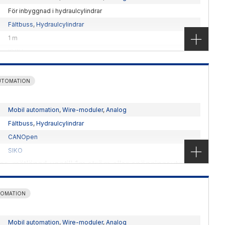
För inbyggnad i hydraulcylindrar
Fältbuss
,
Hydraulcylindrar
1 m
KV1H
Absolut
CANOpen
UTOMATION
SIKO
~ 0.15 kg
Mobil automation
,
Wire-moduler
,
Analog
0 … 1000 mm
Fältbuss
,
Hydraulcylindrar
-40 till +85 °C
CANOpen
ar, mätlängd upptill 1m ström eller spänningsutgång
SIKO
ar, mätlängd upptill 1m ström eller spänningsutgång
TOMATION
Mobil automation
,
Wire-moduler
,
Analog