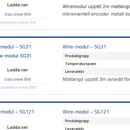
Ladda ner
Wiremodul upptill 2m mätlängd
inkrementell encoder metall ka
Data sheet
(EN)
Installation sheet
(EN)
Produktöversikt
(SE)
Hämta CAD-filer
-modul – SG31
Wire-modul – SG31
Produktgrupp
Temperaturspann
Ladda ner
Leverantör
Mätlängd upptill 3m avsedd fö
Data sheet
(EN)
Installation sheet
(EN)
Produktöversikt
(SE)
Hämta CAD-filer
-modul – SG121
Wire-modul – SG121
Produktgrupp
Ladda ner
Leverantör