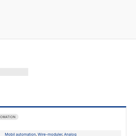
Kablage
ESD / Antistatutrustning
Profilsystem
TOMATION
Mobil automation
,
Wire-moduler
,
Analog