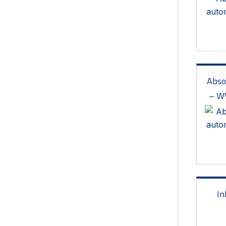
Abso
– W
In