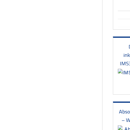
in
IMS
Abso
– 