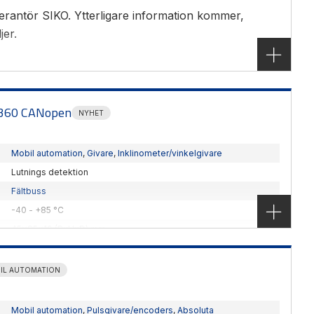
erantör SIKO. Ytterligare information kommer,
jer.
S360 CANopen
NYHET
Mobil automation
,
Givare
,
Inklinometer/vinkelgivare
Lutnings detektion
Fältbuss
-40 - +85 °C
45x85x19 (BxHxD) mm
CANOpen
,
SAE J1939
SIKO
IL AUTOMATION
erställer SIKO's nya dynamiska inklinometer rätt
d Kalman filter.
Mobil automation
,
Pulsgivare/encoders
,
Absoluta