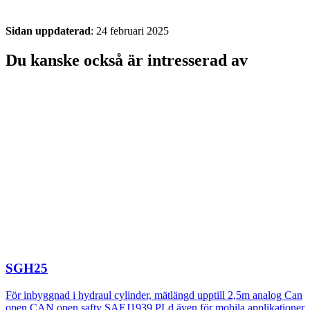
Sidan uppdaterad
: 24 februari 2025
Du kanske också är intresserad av
SGH25
För inbyggnad i hydraul cylinder, mätlängd upptill 2,5m analog Can
open CAN open safty SAEJ1939 PLd även för mobila applikationer