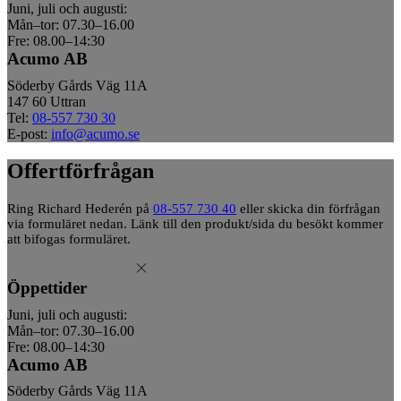
Juni, juli och augusti:
Mån–tor: 07.30–16.00
Fre: 08.00–14:30
Acumo AB
Söderby Gårds Väg 11A
147 60 Uttran
Tel:
08-557 730 30
E-post:
info@acumo.se
Offertförfrågan
Ring Richard Hederén på
08-557 730 40
eller skicka din förfrågan
via formuläret nedan. Länk till den produkt/sida du besökt kommer
att bifogas formuläret.
Öppettider
Juni, juli och augusti:
Mån–tor: 07.30–16.00
Fre: 08.00–14:30
Acumo AB
Söderby Gårds Väg 11A