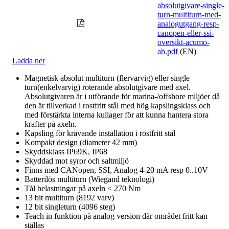
absolutgivare-single-
turn-multiturn-med-
analogutgang-resp-
canopen-eller-ssi-
oversikt-acumo-
ab.pdf
(EN)
Ladda ner
Magnetisk absolut multiturn (flervarvig) eller single
turn(enkelvarvig) roterande absolutgivare med axel.
Absolutgivaren är i utförande för marina-/offshore miljöer då
den är tillverkad i rostfritt stål med hög kapslingsklass och
med förstärkta interna kullager för att kunna hantera stora
krafter på axeln.
Kapsling för krävande installation i rostfritt stål
Kompakt design (diameter 42 mm)
Skyddsklass IP69K, IP68
Skyddad mot syror och saltmiljö
Finns med CANopen, SSI, Analog 4-20 mA resp 0..10V
Batterilös multiturn (Wiegand teknologi)
Tål belastningar på axeln < 270 Nm
13 bit multiturn (8192 varv)
12 bit singleturn (4096 steg)
Teach in funktion på analog version där området fritt kan
ställas