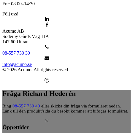
Fre: 08.00–14:30
Följ oss!
Acumo AB
Söderby Gårds Väg 11A
147 60 Uttran
08-557 730 30
info@acumo.se
© 2026 Acumo. All rights reserved. |
Integritet och cookies
|
Ändra
samtycke
Fråga Richard Hederén
Ring
08-557 730 40
eller skicka din fråga via formuläret nedan.
Länk till den produkt/sida du besökt kommer att bifogas formuläret.
Öppettider