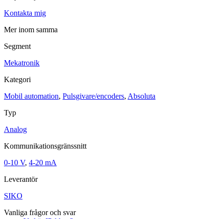
Kontakta mig
Maskinsäkerhet
Ljusridåer
Ljustorn
Mer inom samma
Varningsljud
Varningsljus
Segment
Övrigt
Mekatronik
Kablage
ESD / Antistatutrustning
Profilsystem
Kategori
Mobil automation
,
Pulsgivare/encoders
,
Absoluta
Typ
Analog
Kommunikationsgränssnitt
0-10 V
,
4-20 mA
Leverantör
SIKO
Vanliga frågor och svar