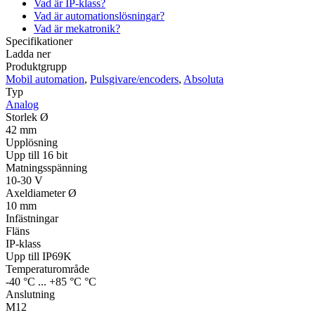
Vad är IP-klass?
Vad är automationslösningar?
Vad är mekatronik?
Specifikationer
Ladda ner
Produktgrupp
Mobil automation
,
Pulsgivare/encoders
,
Absoluta
Typ
Analog
Storlek Ø
42 mm
Upplösning
Upp till 16 bit
Matningsspänning
10-30 V
Axeldiameter Ø
10 mm
Infästningar
Fläns
IP-klass
Upp till IP69K
Temperaturområde
-40 °C ... +85 °C °C
Anslutning
M12