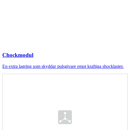
Chockmodul
En extra lagring som skyddar pulsgivare emot kraftiga shocklaster.