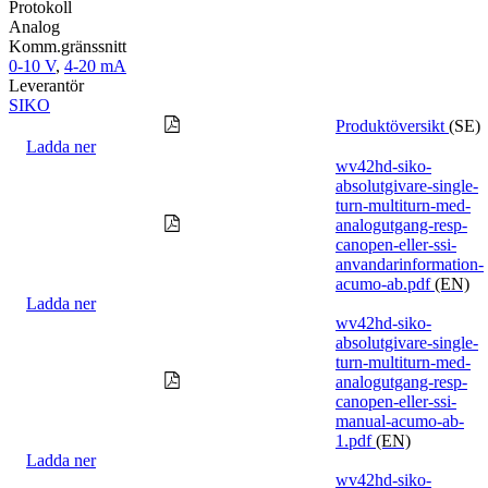
Protokoll
Analog
Komm.gränssnitt
0-10 V
,
4-20 mA
Leverantör
SIKO
Produktöversikt
(SE)
Ladda ner
wv42hd-siko-
absolutgivare-single-
turn-multiturn-med-
analogutgang-resp-
canopen-eller-ssi-
anvandarinformation-
acumo-ab.pdf
(EN)
Ladda ner
wv42hd-siko-
absolutgivare-single-
turn-multiturn-med-
analogutgang-resp-
canopen-eller-ssi-
manual-acumo-ab-
1.pdf
(EN)
Ladda ner
wv42hd-siko-