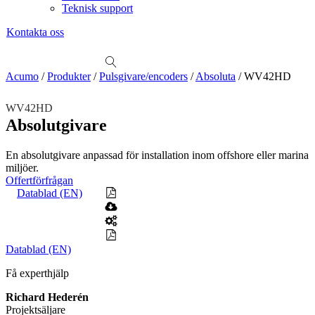
Teknisk support
Kontakta oss
Sök
produkter
Visa allt
Se alla kategorier
Se alla produkter
Se alla leverantörer
Acumo
/
Produkter
/
Pulsgivare/encoders
/
Absoluta
/
WV42HD
Vi hjälper gärna till!
WV42HD
Teknisk support
Absolutgivare
Offertförfrågan
En absolutgivare anpassad för installation inom offshore eller marina
Mekanik
miljöer.
Linjärenheter
Axelkopplingar
Kulskruvar
Skenstyrningar
Offertförfrågan
Datablad (EN)
Mekatronik
Positionsvisare / Mätklockor
Pulsgivare / Encoders
Wire-moduler
Gäng- och borrenheter
Datablad (EN)
Motion
Linjärmotorer
Servodrifter
Roterande ställdon
Få experthjälp
Mätning
Richard Hederén
Mätskalor
Räknare / Displayer
Projektsäljare
Givare