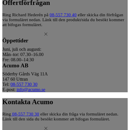
Offertförfrågan
Ring Richard Hederén på
08-557 730 40
eller skicka din förfrågan
via formuläret nedan. Länk till den produkt/sida du besökt kommer
att bifogas formuläret.
Öppettider
Juni, juli och augusti:
Mån–tor: 07.30–16.00
Fre: 08.00–14:30
Acumo AB
Söderby Gårds Väg 11A
147 60 Uttran
Tel:
08-557 730 30
E-post:
info@acumo.se
Kontakta Acumo
Ring
08-557 730 30
eller skicka din fråga via formuläret nedan.
Länk till den sida du besökt kommer att bifogas formuläret.