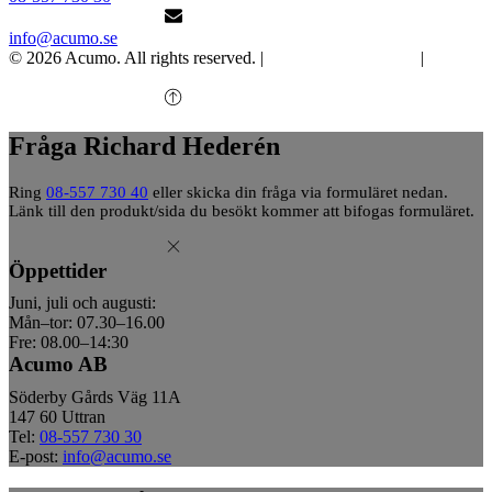
info@acumo.se
© 2026 Acumo. All rights reserved. |
Integritet och cookies
|
Ändra
samtycke
Fråga Richard Hederén
Ring
08-557 730 40
eller skicka din fråga via formuläret nedan.
Länk till den produkt/sida du besökt kommer att bifogas formuläret.
Öppettider
Juni, juli och augusti:
Mån–tor: 07.30–16.00
Fre: 08.00–14:30
Acumo AB
Söderby Gårds Väg 11A
147 60 Uttran
Tel:
08-557 730 30
E-post:
info@acumo.se