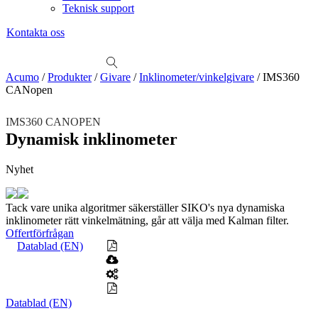
Teknisk support
Kontakta oss
Sök
produkter
Visa allt
Se alla kategorier
Se alla produkter
Se alla leverantörer
Acumo
/
Produkter
/
Givare
/
Inklinometer/vinkelgivare
/
IMS360
CANopen
Vi hjälper gärna till!
Teknisk support
IMS360 CANOPEN
Offertförfrågan
Dynamisk inklinometer
Mekanik
Nyhet
Linjärenheter
Axelkopplingar
Kulskruvar
Skenstyrningar
Mekatronik
Tack vare unika algoritmer säkerställer SIKO's nya dynamiska
Positionsvisare / Mätklockor
inklinometer rätt vinkelmätning, går att välja med Kalman filter.
Pulsgivare / Encoders
Wire-moduler
Gäng- och borrenheter
Offertförfrågan
Datablad (EN)
Motion
Linjärmotorer
Servodrifter
Roterande ställdon
Mätning
Datablad (EN)
Mätskalor
Räknare / Displayer
Givare