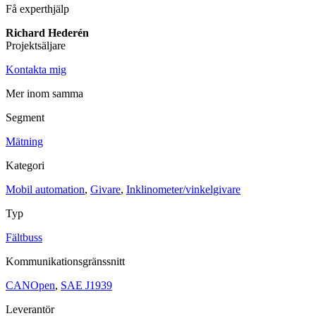
Få experthjälp
Maskinsäkerhet
Richard Hederén
Ljusridåer
Ljustorn
Projektsäljare
Varningsljud
Varningsljus
Kontakta mig
Övrigt
Mer inom samma
Kablage
ESD / Antistatutrustning
Profilsystem
Segment
Mätning
Kategori
Mobil automation
,
Givare
,
Inklinometer/vinkelgivare
Typ
Fältbuss
Kommunikationsgränssnitt
CANOpen
,
SAE J1939
Leverantör