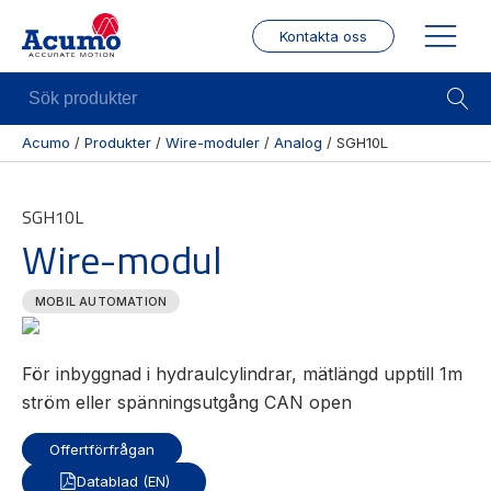
Kontakta oss
Sök
produkter
Acumo
/
Produkter
/
Wire-moduler
/
Analog
/
SGH10L
Visa allt
Mekanik
Mek
SGH10L
Se alla
Linjärenheter
Posit
Wire-modul
kategorier
/ Mä
Axelkopplingar
Se alla
Puls
Kulskruvar
MOBIL AUTOMATION
produkter
/
Skenstyrningar
Enco
Se alla
leverantörer
Wire
För inbyggnad i hydraulcylindrar, mätlängd upptill 1m
modu
ström eller spänningsutgång CAN open
Gäng
Offertförfrågan
borr
Datablad (EN)