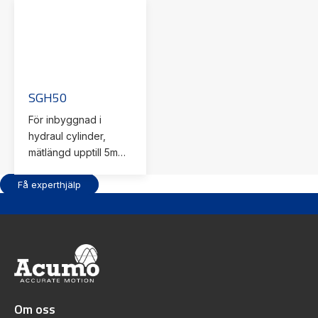
för mobila
applikationer
SGH50
För inbyggnad i
hydraul cylinder,
mätlängd upptill 5m
analog Can open
Få experthjälp
CAN open safty
SAEJ1939 PLd även
för mobila
applikationer
Om oss