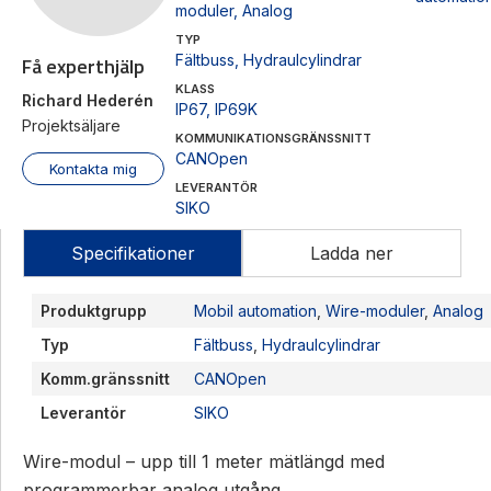
moduler
,
Analog
TYP
Fältbuss
,
Hydraulcylindrar
Få experthjälp
KLASS
Richard Hederén
IP67
,
IP69K
Projektsäljare
KOMMUNIKATIONSGRÄNSSNITT
CANOpen
Kontakta mig
LEVERANTÖR
SIKO
Specifikationer
Ladda ner
Produktgrupp
Mobil automation
,
Wire-moduler
,
Analog
Typ
Fältbuss
,
Hydraulcylindrar
Komm.gränssnitt
CANOpen
Leverantör
SIKO
Wire-modul – upp till 1 meter mätlängd med
programmerbar analog utgång