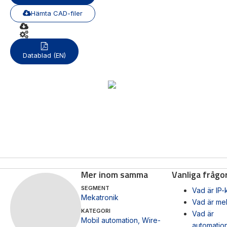
Hämta CAD-filer
Mas
Mätning
Vi hjälper gärna
Ljusr
Datablad (EN)
Mätskalor
till!
Ljust
Räknare
Teknisk
/
Varn
support
Displayer
Varni
Givare
Offertförfrågan
Mer inom samma
Vanliga frågo
SEGMENT
Vad är IP-
Mekatronik
Vad är me
KATEGORI
Vad är
Mobil automation
,
Wire-
automatio