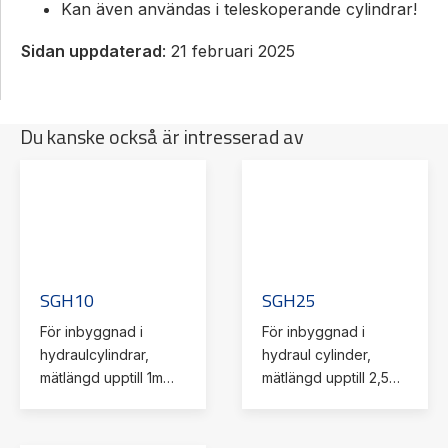
Kan även användas i teleskoperande cylindrar!
Sidan uppdaterad
: 21 februari 2025
Du kanske också är intresserad av
SGH10
SGH25
För inbyggnad i
För inbyggnad i
hydraulcylindrar,
hydraul cylinder,
mätlängd upptill 1m
mätlängd upptill 2,5m
ström eller
analog Can open
spänningsutgång CAN
CAN open safty
open
SAEJ1939 PLd även