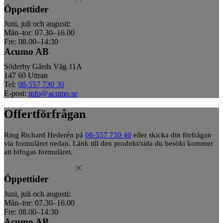
Öppettider
Juni, juli och augusti:
Mån–tor: 07.30–16.00
Fre: 08.00–14:30
Acumo AB
Söderby Gårds Väg 11A
147 60 Uttran
Tel:
08-557 730 30
E-post:
info@acumo.se
Offertförfrågan
Ring Richard Hederén på
08-557 730 40
eller skicka din förfrågan
via formuläret nedan. Länk till den produkt/sida du besökt kommer
att bifogas formuläret.
Öppettider
Juni, juli och augusti:
Mån–tor: 07.30–16.00
Fre: 08.00–14:30
Acumo AB