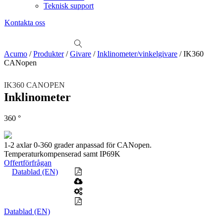
Teknisk support
Kontakta oss
Sök
produkter
Visa allt
Se alla kategorier
Se alla produkter
Se alla leverantörer
Acumo
/
Produkter
/
Givare
/
Inklinometer/vinkelgivare
/
IK360
CANopen
Vi hjälper gärna till!
Teknisk support
IK360 CANOPEN
Offertförfrågan
Inklinometer
Mekanik
360 °
Linjärenheter
Axelkopplingar
Kulskruvar
Skenstyrningar
Mekatronik
1-2 axlar 0-360 grader anpassad för CANopen.
Positionsvisare / Mätklockor
Temperaturkompenserad samt IP69K
Pulsgivare / Encoders
Wire-moduler
Gäng- och borrenheter
Offertförfrågan
Datablad (EN)
Motion
Linjärmotorer
Servodrifter
Roterande ställdon
Mätning
Datablad (EN)
Mätskalor
Räknare / Displayer
Givare