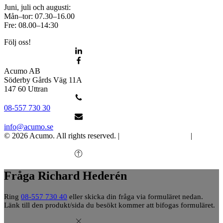
Juni, juli och augusti:
Mån–tor: 07.30–16.00
Fre: 08.00–14:30
Följ oss!
Acumo AB
Söderby Gårds Väg 11A
147 60 Uttran
08-557 730 30
info@acumo.se
© 2026 Acumo. All rights reserved. |
Integritet och cookies
|
Ändra
samtycke
Fråga Richard Hederén
Ring
08-557 730 40
eller skicka din fråga via formuläret nedan.
Länk till den produkt/sida du besökt kommer att bifogas formuläret.