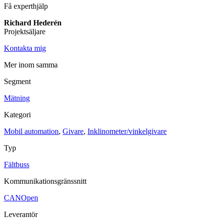
Få experthjälp
Maskinsäkerhet
Richard Hederén
Ljusridåer
Ljustorn
Projektsäljare
Varningsljud
Varningsljus
Kontakta mig
Övrigt
Mer inom samma
Kablage
ESD / Antistatutrustning
Profilsystem
Segment
Mätning
Kategori
Mobil automation
,
Givare
,
Inklinometer/vinkelgivare
Typ
Fältbuss
Kommunikationsgränssnitt
CANOpen
Leverantör