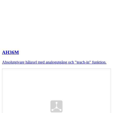
AH36M
Absolutgivare hålaxel med analogutgång och "teach-in" funktion.