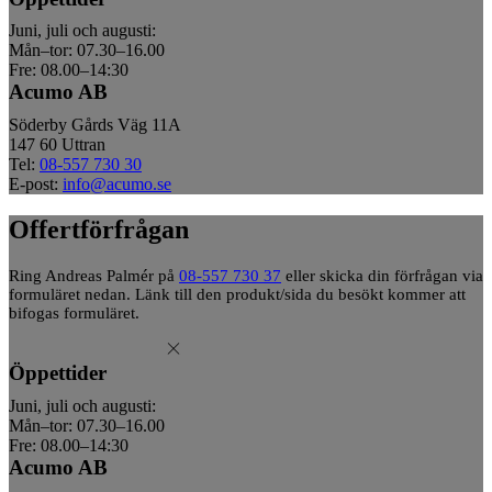
Juni, juli och augusti:
Mån–tor: 07.30–16.00
Fre: 08.00–14:30
Acumo AB
Söderby Gårds Väg 11A
147 60 Uttran
Tel:
08-557 730 30
E-post:
info@acumo.se
Offertförfrågan
Ring Andreas Palmér på
08-557 730 37
eller skicka din förfrågan via
formuläret nedan. Länk till den produkt/sida du besökt kommer att
bifogas formuläret.
Öppettider
Juni, juli och augusti:
Mån–tor: 07.30–16.00
Fre: 08.00–14:30
Acumo AB