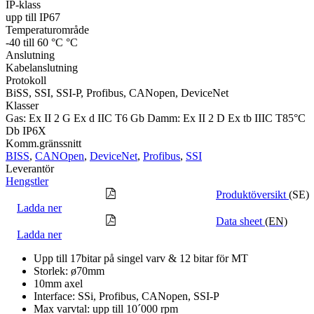
IP-klass
upp till IP67
Temperaturområde
-40 till 60 °C °C
Anslutning
Kabelanslutning
Protokoll
BiSS, SSI, SSI-P, Profibus, CANopen, DeviceNet
Klasser
Gas: Ex II 2 G Ex d IIC T6 Gb Damm: Ex II 2 D Ex tb IIIC T85°C
Db IP6X
Komm.gränssnitt
BISS
,
CANOpen
,
DeviceNet
,
Profibus
,
SSI
Leverantör
Hengstler
Produktöversikt
(SE)
Ladda ner
Data sheet
(EN)
Ladda ner
Upp till 17bitar på singel varv & 12 bitar för MT
Storlek: ø70mm
10mm axel
Interface: SSi, Profibus, CANopen, SSI-P
Max varvtal: upp till 10´000 rpm