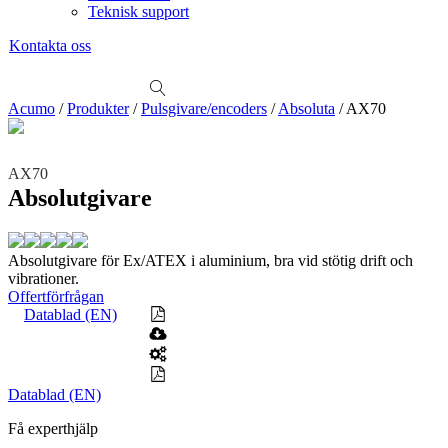
Teknisk support
Kontakta oss
Sök
produkter
Visa allt
Se alla kategorier
Se alla produkter
Se alla leverantörer
Acumo
/
Produkter
/
Pulsgivare/encoders
/
Absoluta
/
AX70
Vi hjälper gärna till!
Teknisk support
AX70
Offertförfrågan
Absolutgivare
Mekanik
Linjärenheter
Axelkopplingar
Kulskruvar
Skenstyrningar
Absolutgivare för Ex/ATEX i aluminium, bra vid stötig drift och
vibrationer.
Mekatronik
Offertförfrågan
Positionsvisare / Mätklockor
Datablad (EN)
Pulsgivare / Encoders
Wire-moduler
Gäng- och borrenheter
Motion
Linjärmotorer
Servodrifter
Roterande ställdon
Datablad (EN)
Mätning
Få experthjälp
Mätskalor
Räknare / Displayer
Givare