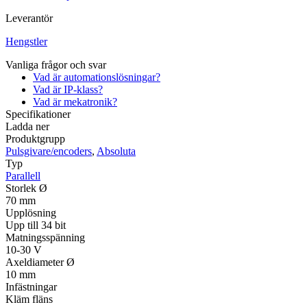
Leverantör
Hengstler
Vanliga frågor och svar
Vad är automationslösningar?
Vad är IP-klass?
Vad är mekatronik?
Specifikationer
Ladda ner
Produktgrupp
Pulsgivare/encoders
,
Absoluta
Typ
Parallell
Storlek Ø
70 mm
Upplösning
Upp till 34 bit
Matningsspänning
10-30 V
Axeldiameter Ø
10 mm
Infästningar
Kläm fläns