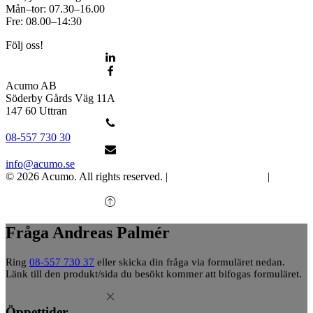
Mån–tor: 07.30–16.00
Fre: 08.00–14:30
Följ oss!
Acumo AB
Söderby Gårds Väg 11A
147 60 Uttran
08-557 730 30
info@acumo.se
© 2026 Acumo. All rights reserved. |
Integritet och cookies
|
Ändra
samtycke
Fråga Andreas Palmér
Ring
08-557 730 37
eller skicka din fråga via formuläret nedan.
Länk till den produkt/sida du besökt kommer att bifogas formuläret.
Öppettider