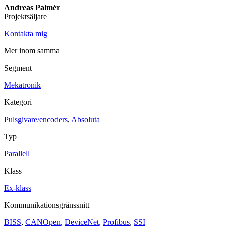
Andreas Palmér
Projektsäljare
Maskinsäkerhet
Ljusridåer
Ljustorn
Kontakta mig
Varningsljud
Varningsljus
Mer inom samma
Övrigt
Segment
Kablage
ESD / Antistatutrustning
Profilsystem
Mekatronik
Kategori
Pulsgivare/encoders
,
Absoluta
Typ
Parallell
Klass
Ex-klass
Kommunikationsgränssnitt
BISS
,
CANOpen
,
DeviceNet
,
Profibus
,
SSI