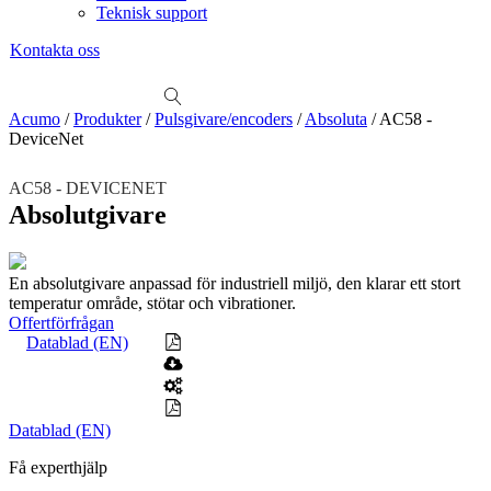
Teknisk support
Kontakta oss
Sök
produkter
Visa allt
Se alla kategorier
Se alla produkter
Se alla leverantörer
Acumo
/
Produkter
/
Pulsgivare/encoders
/
Absoluta
/
AC58 -
DeviceNet
Vi hjälper gärna till!
Teknisk support
AC58 - DEVICENET
Offertförfrågan
Absolutgivare
Mekanik
Linjärenheter
Axelkopplingar
Kulskruvar
Skenstyrningar
En absolutgivare anpassad för industriell miljö, den klarar ett stort
temperatur område, stötar och vibrationer.
Mekatronik
Offertförfrågan
Positionsvisare / Mätklockor
Datablad (EN)
Pulsgivare / Encoders
Wire-moduler
Gäng- och borrenheter
Motion
Linjärmotorer
Servodrifter
Roterande ställdon
Datablad (EN)
Mätning
Få experthjälp
Mätskalor
Räknare / Displayer
Givare