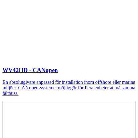
WV42HD - CANopen
En absolutgivare anpassad för installation inom offshore eller marina
miljöer. CANopen-systemet möjliggör för flera enheter att nå samma
fältbuss.