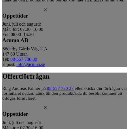
Öppettider
Juni, juli och augusti:
Mån–tor: 07.30–16.00
Fre: 08.00–14:30
Acumo AB
Söderby Gårds Väg 11A
147 60 Uttran
Tel:
08-557 730 30
E-post:
info@acumo.se
Offertförfrågan
Ring Andreas Palmér på
08-557 730 37
eller skicka din förfrågan via
formuläret nedan. Länk till den produkt/sida du besökt kommer att
bifogas formuläret.
Öppettider
Juni, juli och augusti:
Mån–tor: 07.30–16.00