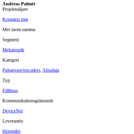
Andreas Palmér
Projektsäljare
Maskinsäkerhet
Ljusridåer
Ljustorn
Kontakta mig
Varningsljud
Varningsljus
Mer inom samma
Övrigt
Segment
Kablage
ESD / Antistatutrustning
Profilsystem
Mekatronik
Kategori
Pulsgivare/encoders
,
Absoluta
Typ
Fältbuss
Kommunikationsgränssnitt
DeviceNet
Leverantör
Hengstler