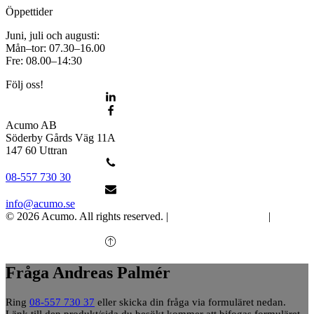
Öppettider
Juni, juli och augusti:
Mån–tor: 07.30–16.00
Fre: 08.00–14:30
Följ oss!
Acumo AB
Söderby Gårds Väg 11A
147 60 Uttran
08-557 730 30
info@acumo.se
© 2026 Acumo. All rights reserved. |
Integritet och cookies
|
Ändra
samtycke
Fråga Andreas Palmér
Ring
08-557 730 37
eller skicka din fråga via formuläret nedan.
Länk till den produkt/sida du besökt kommer att bifogas formuläret.