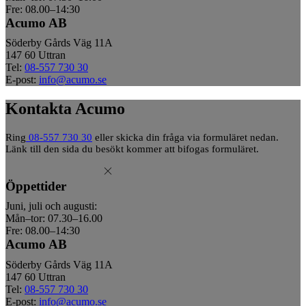
Fre: 08.00–14:30
Acumo AB
Söderby Gårds Väg 11A
147 60 Uttran
Tel:
08-557 730 30
E-post:
info@acumo.se
Kontakta Acumo
Ring
08-557 730 30
eller skicka din fråga via formuläret nedan.
Länk till den sida du besökt kommer att bifogas formuläret.
Öppettider
Juni, juli och augusti:
Mån–tor: 07.30–16.00
Fre: 08.00–14:30
Acumo AB
Söderby Gårds Väg 11A
147 60 Uttran
Tel:
08-557 730 30
E-post:
info@acumo.se