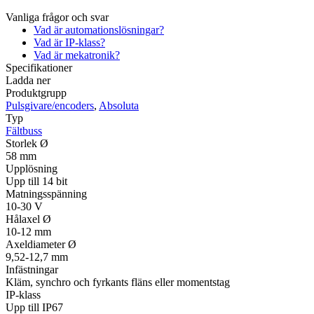
Vanliga frågor och svar
Vad är automationslösningar?
Vad är IP-klass?
Vad är mekatronik?
Specifikationer
Ladda ner
Produktgrupp
Pulsgivare/encoders
,
Absoluta
Typ
Fältbuss
Storlek Ø
58 mm
Upplösning
Upp till 14 bit
Matningsspänning
10-30 V
Hålaxel Ø
10-12 mm
Axeldiameter Ø
9,52-12,7 mm
Infästningar
Kläm, synchro och fyrkants fläns eller momentstag
IP-klass
Upp till IP67