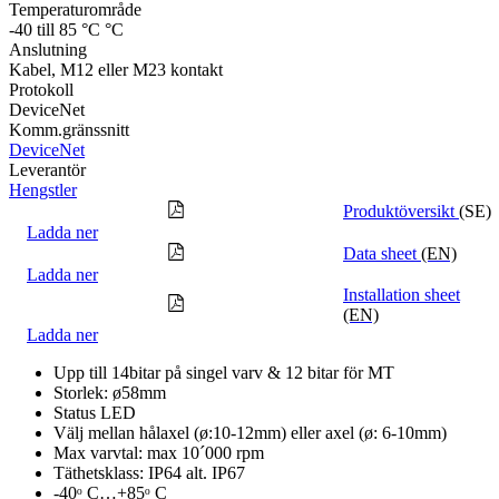
Temperaturområde
-40 till 85 °C °C
Anslutning
Kabel, M12 eller M23 kontakt
Protokoll
DeviceNet
Komm.gränssnitt
DeviceNet
Leverantör
Hengstler
Produktöversikt
(SE)
Ladda ner
Data sheet
(EN)
Ladda ner
Installation sheet
(EN)
Ladda ner
Upp till 14bitar på singel varv & 12 bitar för MT
Storlek: ø58mm
Status LED
Välj mellan hålaxel (ø:10-12mm) eller axel (ø: 6-10mm)
Max varvtal: max 10´000 rpm
Täthetsklass: IP64 alt. IP67
-40ᵒ C…+85ᵒ C