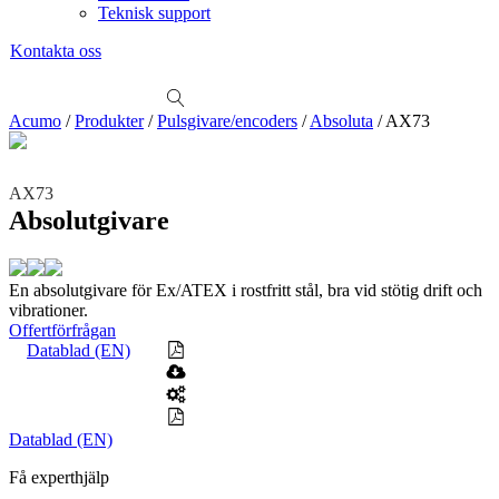
Teknisk support
Kontakta oss
Sök
produkter
Visa allt
Se alla kategorier
Se alla produkter
Se alla leverantörer
Acumo
/
Produkter
/
Pulsgivare/encoders
/
Absoluta
/
AX73
Vi hjälper gärna till!
Teknisk support
AX73
Offertförfrågan
Absolutgivare
Mekanik
Linjärenheter
Axelkopplingar
Kulskruvar
Skenstyrningar
En absolutgivare för Ex/ATEX i rostfritt stål, bra vid stötig drift och
vibrationer.
Mekatronik
Offertförfrågan
Positionsvisare / Mätklockor
Datablad (EN)
Pulsgivare / Encoders
Wire-moduler
Gäng- och borrenheter
Motion
Linjärmotorer
Servodrifter
Roterande ställdon
Datablad (EN)
Mätning
Få experthjälp
Mätskalor
Räknare / Displayer
Givare