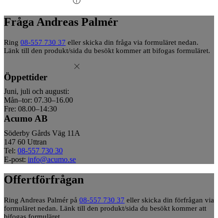
Fråga Andreas Palmér
Ring
08-557 730 37
eller skicka din fråga via formuläret nedan.
Länk till den produkt/sida du besökt kommer att bifogas formuläret.
Öppettider
Juni, juli och augusti:
Mån–tor: 07.30–16.00
Fre: 08.00–14:30
Acumo AB
Söderby Gårds Väg 11A
147 60 Uttran
Tel:
08-557 730 30
E-post:
info@acumo.se
Offertförfrågan
Ring Andreas Palmér på
08-557 730 37
eller skicka din förfrågan via
formuläret nedan. Länk till den produkt/sida du besökt kommer att
bifogas formuläret.