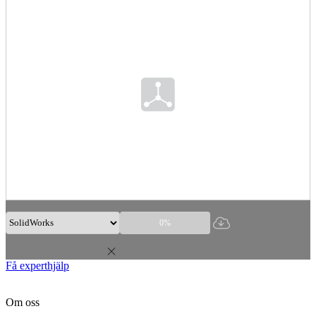
0%
Få experthjälp
Om oss