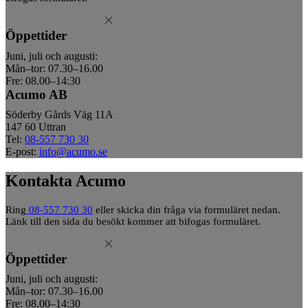
Öppettider
Juni, juli och augusti:
Mån–tor: 07.30–16.00
Fre: 08.00–14:30
Acumo AB
Söderby Gårds Väg 11A
147 60 Uttran
Tel:
08-557 730 30
E-post:
info@acumo.se
Kontakta Acumo
Ring
08-557 730 30
eller skicka din fråga via formuläret nedan.
Länk till den sida du besökt kommer att bifogas formuläret.
Öppettider
Juni, juli och augusti:
Mån–tor: 07.30–16.00
Fre: 08.00–14:30