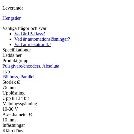
Leverantör
Hengstler
Vanliga frågor och svar
Vad är IP-klass?
Vad är automationslösningar?
Vad är mekatronik?
Specifikationer
Ladda ner
Produktgrupp
Pulsgivare/encoders
,
Absoluta
Typ
Fältbuss
,
Parallell
Storlek Ø
76 mm
Upplösning
Upp till 34 bit
Matningsspänning
10-30 V
Axeldiameter Ø
10 mm
Infästningar
Kläm fläns