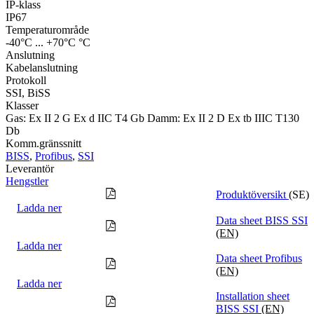
IP-klass
IP67
Temperaturområde
-40°C ... +70°C °C
Anslutning
Kabelanslutning
Protokoll
SSI, BiSS
Klasser
Gas: Ex II 2 G Ex d IIC T4 Gb Damm: Ex II 2 D Ex tb IIIC T130
Db
Komm.gränssnitt
BISS
,
Profibus
,
SSI
Leverantör
Hengstler
Produktöversikt
(SE)
Ladda ner
Data sheet BISS SSI
(EN)
Ladda ner
Data sheet Profibus
(EN)
Ladda ner
Installation sheet
BISS SSI
(EN)