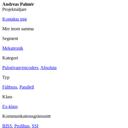
Andreas Palmér
Projektsäljare
Maskinsäkerhet
Ljusridåer
Ljustorn
Kontakta mig
Varningsljud
Varningsljus
Mer inom samma
Övrigt
Segment
Kablage
ESD / Antistatutrustning
Profilsystem
Mekatronik
Kategori
Pulsgivare/encoders
,
Absoluta
Typ
Fältbuss
,
Parallell
Klass
Ex-klass
Kommunikationsgränssnitt
BISS
,
Profibus
,
SSI