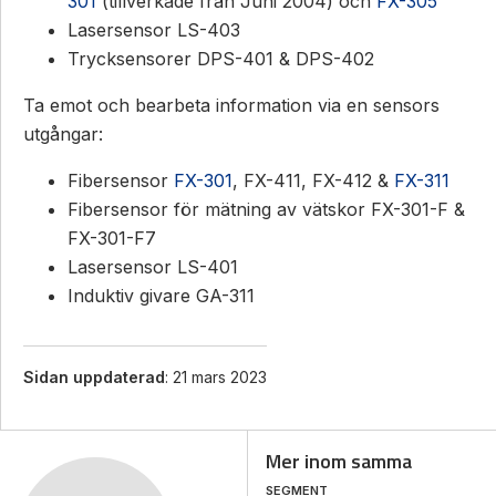
301
(tillverkade från Juni 2004) och
FX-305
Lasersensor LS-403
Trycksensorer DPS-401 & DPS-402
Ta emot och bearbeta information via en sensors
utgångar:
Fibersensor
FX-301
, FX-411, FX-412 &
FX-311
Fibersensor för mätning av vätskor FX-301-F &
FX-301-F7
Lasersensor LS-401
Induktiv givare GA-311
Sidan uppdaterad
: 21 mars 2023
Mer inom samma
SEGMENT