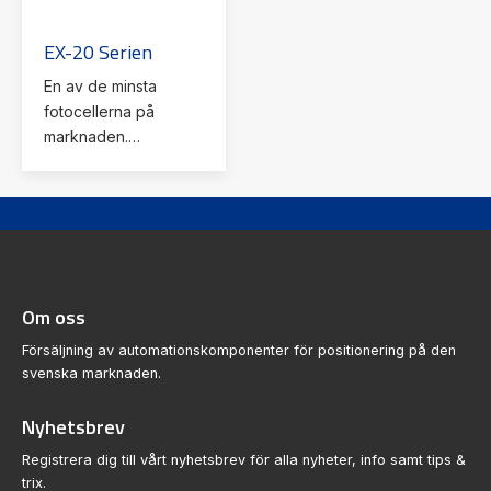
EX-20 Serien
En av de minsta
fotocellerna på
marknaden.
Direktreflekterande,
reflektor,
sändare/mottagare
kabel eller kontakt
Om oss
Försäljning av automationskomponenter för positionering på den
svenska marknaden.
Nyhetsbrev
Registrera dig till vårt nyhetsbrev för alla nyheter, info samt tips &
trix.