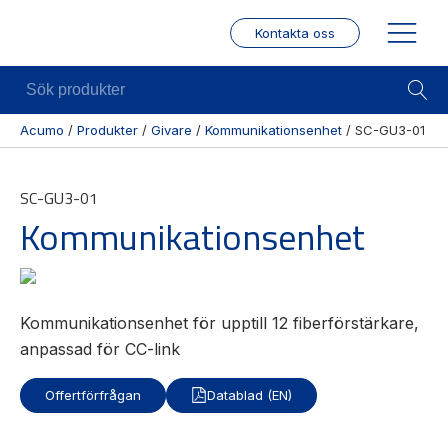
Kontakta oss
Sök
produkter
Acumo
/
Produkter
/
Givare
/
Kommunikationsenhet
/
SC-GU3-01
Visa allt
Mekanik
Mek
SC-GU3-01
Se alla
Linjärenheter
Posit
Kommunikationsenhet
kategorier
/ Mä
Axelkopplingar
Se alla
Puls
Kulskruvar
produkter
/
Skenstyrningar
Enco
Se alla
Kommunikationsenhet för upptill 12 fiberförstärkare,
leverantörer
Wire
anpassad för CC-link
modu
Gäng
Offertförfrågan
Datablad (EN)
borr