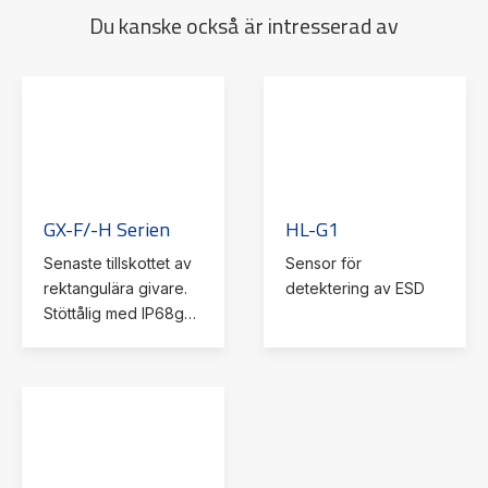
Du kanske också är intresserad av
GX-F/-H Serien
HL-G1
Senaste tillskottet av
Sensor för
rektangulära givare.
detektering av ESD
Stöttålig med IP68g
och lysdiodindikering
samt avkänning upptill
8 mm