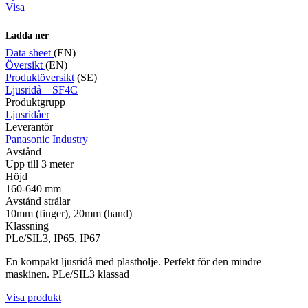
Visa
Ladda ner
Data sheet
(EN)
Översikt
(EN)
Produktöversikt
(SE)
Ljusridå – SF4C
Produktgrupp
Ljusridåer
Leverantör
Panasonic Industry
Avstånd
Upp till 3 meter
Höjd
160-640 mm
Avstånd strålar
10mm (finger), 20mm (hand)
Klassning
PLe/SIL3, IP65, IP67
En kompakt ljusridå med plasthölje. Perfekt för den mindre
maskinen. PLe/SIL3 klassad
Visa produkt