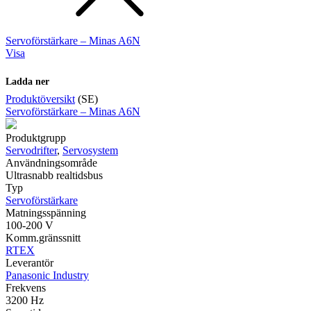
Servoförstärkare – Minas A6N
Visa
Ladda ner
Produktöversikt
(SE)
Servoförstärkare – Minas A6N
Produktgrupp
Servodrifter
,
Servosystem
Användningsområde
Ultrasnabb realtidsbus
Typ
Servoförstärkare
Matningsspänning
100-200 V
Komm.gränssnitt
RTEX
Leverantör
Panasonic Industry
Frekvens
3200 Hz