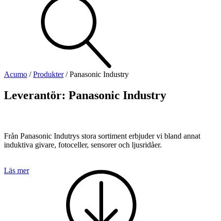
Visa allt
Se alla kategorier
Se alla produkter
Se alla leverantörer
Acumo
/
Produkter
/
Panasonic Industry
Vi hjälper gärna till!
Leverantör:
Panasonic Industry
Teknisk support
Offertförfrågan
Från Panasonic Indutrys stora sortiment erbjuder vi bland annat
induktiva givare, fotoceller, sensorer och ljusridåer.
Läs mer
Mekanik
Linjärenheter
Axelkopplingar
Kulskruvar
Skenstyrningar