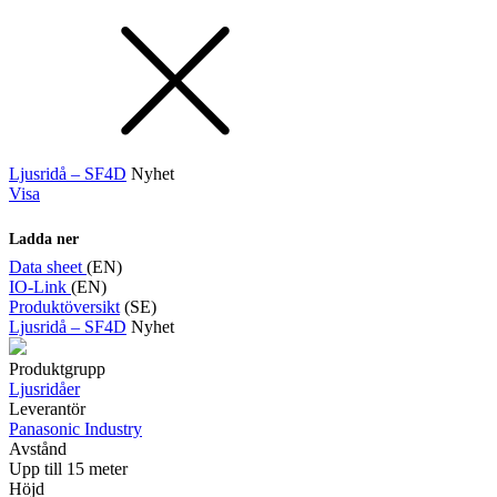
Ljusridå – SF4D
Nyhet
Visa
Ladda ner
Data sheet
(EN)
IO-Link
(EN)
Produktöversikt
(SE)
Ljusridå – SF4D
Nyhet
Produktgrupp
Ljusridåer
Leverantör
Panasonic Industry
Avstånd
Upp till 15 meter
Höjd