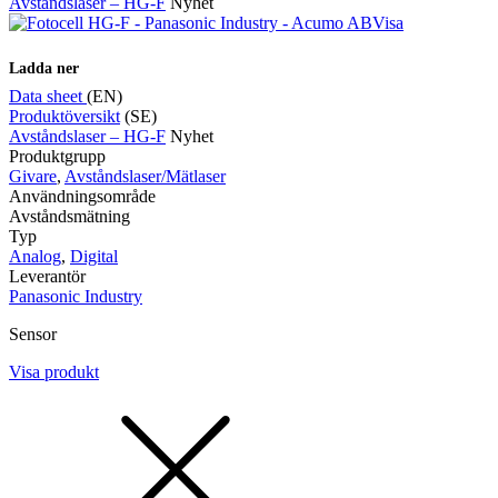
Avståndslaser – HG-F
Nyhet
Visa
Ladda ner
Data sheet
(EN)
Produktöversikt
(SE)
Avståndslaser – HG-F
Nyhet
Produktgrupp
Givare
,
Avståndslaser/Mätlaser
Användningsområde
Avståndsmätning
Typ
Analog
,
Digital
Leverantör
Panasonic Industry
Sensor
Visa produkt