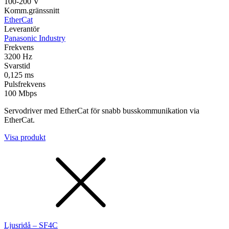
100-200 V
Komm.gränssnitt
EtherCat
Leverantör
Panasonic Industry
Frekvens
3200 Hz
Svarstid
0,125 ms
Pulsfrekvens
100 Mbps
Servodriver med EtherCat för snabb busskommunikation via
EtherCat.
Visa produkt
Ljusridå – SF4C