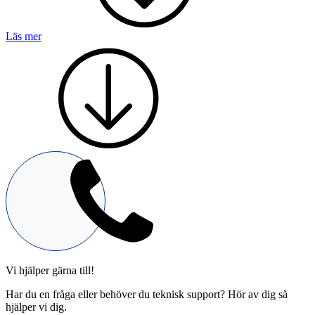
Läs mer
Mekatronik
Positionsvisare / Mätklockor
Pulsgivare / Encoders
Wire-moduler
Gäng- och borrenheter
Motion
Linjärmotorer
Servodrifter
Roterande ställdon
Vi hjälper gärna till!
Har du en fråga eller behöver du teknisk support? Hör av dig så
hjälper vi dig.