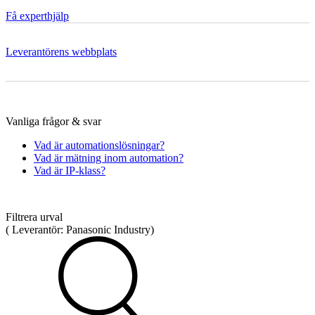
Få experthjälp
Leverantörens webbplats
Mätning
Mätskalor
Räknare / Displayer
Givare
Maskinsäkerhet
Vanliga frågor & svar
Ljusridåer
Ljustorn
Varningsljud
Vad är automationslösningar?
Varningsljus
Vad är mätning inom automation?
Vad är IP-klass?
Filtrera urval
(
Leverantör:
Panasonic Industry
)
Övrigt
Kablage
ESD / Antistatutrustning
Profilsystem