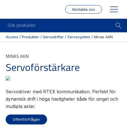
Kontakta oss
Sök
produkter
Acumo
/
Produkter
/
Servodrifter
/
Servosystem
/
Minas A6N
Visa allt
Mekanik
Mek
MINAS A6N
Se alla
Linjärenheter
Posit
Servoförstärkare
kategorier
/ Mä
Axelkopplingar
Se alla
Puls
Kulskruvar
produkter
/
Skenstyrningar
Enco
Se alla
Servodriver med RTEX kommunikation. Perfekt för
leverantörer
Wire
dynamisk drift i höga hastigheter både för singel och
modu
multipla axlar.
Gäng
borr
Offertförfrågan