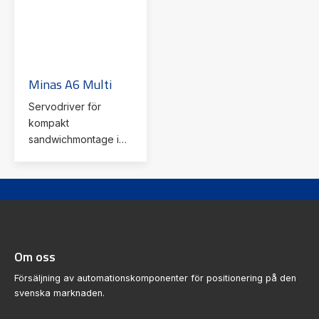
Minas A6 Multi
Servodriver för
kompakt
sandwichmontage i
ditt elskåp. Möjlighet
till dubbla motorer per
driver. PLe/SIL3
säkerhetsklassade
funktioner.
Om oss
Försäljning av automationskomponenter för positionering på den
svenska marknaden.