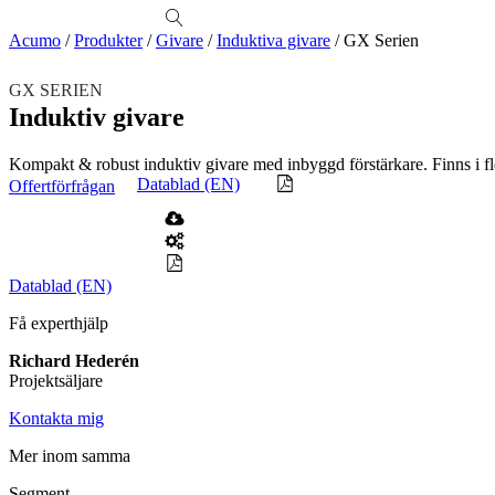
produkter
Visa allt
Se alla kategorier
Se alla produkter
Se alla leverantörer
Acumo
/
Produkter
/
Givare
/
Induktiva givare
/
GX Serien
Vi hjälper gärna till!
GX SERIEN
Teknisk support
Induktiv givare
Offertförfrågan
Kompakt & robust induktiv givare med inbyggd förstärkare. Finns i fle
Mekanik
Datablad (EN)
Offertförfrågan
Linjärenheter
Axelkopplingar
Kulskruvar
Skenstyrningar
Mekatronik
Positionsvisare / Mätklockor
Pulsgivare / Encoders
Wire-moduler
Gäng- och borrenheter
Datablad (EN)
Motion
Få experthjälp
Linjärmotorer
Servodrifter
Roterande ställdon
Richard Hederén
Mätning
Projektsäljare
Mätskalor
Räknare / Displayer
Givare
Kontakta mig
Maskinsäkerhet
Mer inom samma
Ljusridåer
Ljustorn
Segment
Varningsljud