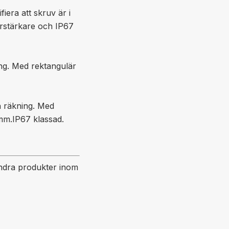
fiera att skruv är i
örstärkare och IP67
ing. Med rektangulär
h räkning. Med
mm.IP67 klassad.
 andra produkter inom