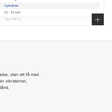
Cylindrisk
1,5 - 22 mm
-25-+70 °C
33 -43 mm
8 - 30
Panasonic Industry
re. IP67 kabel el kontakt lysdiodindikering
else, utan att få med
ör vibrationer,
tånd.