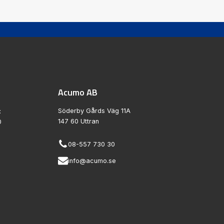
Acumo AB
Söderby Gårds Väg 11A
:
147 60 Uttran
0
08-557 730 30
info@acumo.se