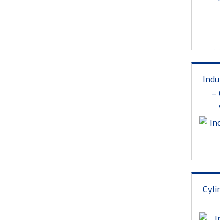
da
Indu
– 
databl
Cyli