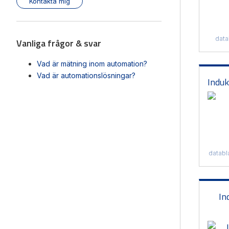
Kontakta mig
data
Vanliga frågor & svar
Vad är mätning inom automation?
Vad är automationslösningar?
Induk
databl
In