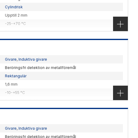
Cylindrisk
Upptill 2 mm
-25-+70 °C
30 mm
3,8-8
Panasonic Industry
re med inbyggd förstärkare. Finns i flera olika
Givare
,
Induktiva givare
Beröringsfri detektion av metallföremål
Rektangulär
1,6 mm
-10-+55 °C
6x6x19, 18x18x28 mm
Panasonic Industry
detektering. Rektangulärt utförande med IP67 och
pptill 10 mm
Givare
,
Induktiva givare
Beröringsfri detektion av metallföremål