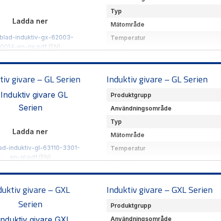
Typ
Ladda ner
Mätområde
blad-induktiv-gx-62003-
Temperatur
0014-en-gx.pdf
(EN)
Längd
Produktöversikt
(SE)
Storlek Ø
tiv givare – GL Serien
Induktiv givare – GL Serien
Leverantör
Kompakt & robust induktiv giva
Produktgrupp
storlekar.
Användningsområde
Typ
Ladda ner
Mätområde
ad-induktiv-gl-63110-3301-
Temperatur
en-gl.pdf
(EN)
Storlek
Produktöversikt
(SE)
Leverantör
duktiv givare – GXL
Kompakt givare för noggrann 
Induktiv givare – GXL Serien
lysdiodindikering. Avkänning u
Serien
Produktgrupp
Användningsområde