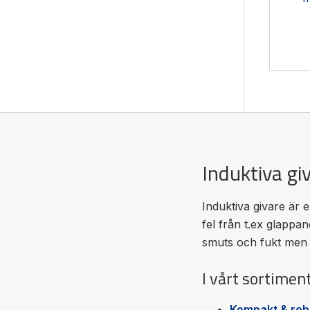
datab
Induktiva gi
Induktiva givare är 
fel från t.ex glappan
smuts och fukt men 
I vårt sortimen
Kompakt & robu