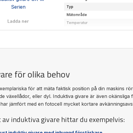
Typ
Mätområde
Ladda ner
Temperatur
Längd
lad-induktiv-gx-m.pdf
(EN)
Storlek Ø
Produktöversikt
(SE)
Leverantör
Rund / Cylindiskt induktiv giva
vare för olika behov
exemplariska för att mäta faktisk position på din maskins rör
de växellådor, eller dyl. Induktiva givare är även okänsliga f
har jämfört med en fotocell mycket kortare avkänningsavs
t av induktiva givare hittar du exempelvis:
st induktiv givare med inbyggd förstärkare