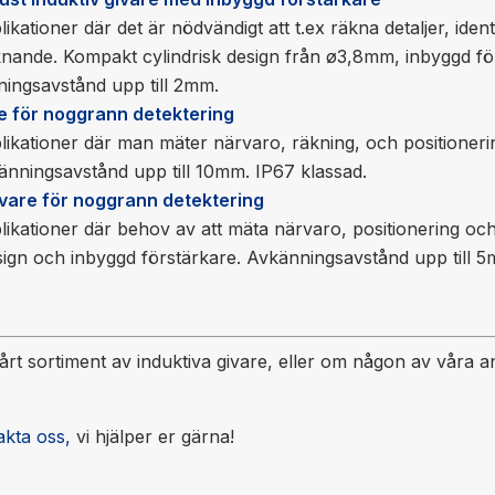
likationer där det är nödvändigt att t.ex räkna detaljer, identi
liknande. Kompakt cylindrisk design från ø3,8mm, inbyggd f
ningsavstånd upp till 2mm.
e för noggrann detektering
plikationer där man mäter närvaro, räkning, och positioner
änningsavstånd upp till 10mm. IP67 klassad.
ivare för noggrann detektering
plikationer där behov av att mäta närvaro, positionering oc
sign och inbyggd förstärkare. Avkänningsavstånd upp till 5
vårt sortiment av induktiva givare, eller om någon av våra
akta oss,
vi hjälper er gärna!