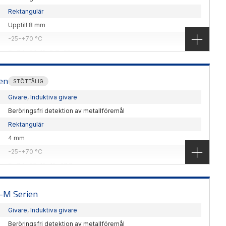
Rektangulär
Upptill 8 mm
-25-+70 °C
8x7,4x24, 15x5,7x35 mm
Panasonic Industry
ann detektering. Rektangulärt utförande med IP67
ien
STÖTTÅLIG
ng upptill 5 mm
Givare
,
Induktiva givare
Beröringsfri detektion av metallföremål
Rektangulär
4 mm
-25-+70 °C
8x7,4x23, 12x12x27,8 mm
Panasonic Industry
lära givare. Stöttålig med IP68g och lysdiodindikering
X-M Serien
Givare
,
Induktiva givare
Beröringsfri detektion av metallföremål