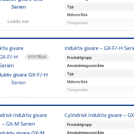
Typ
Mätområde
Ladda ner
Temperatur
Storlek
tablad-induktiv-gxl-gxl-
catalog.pdf
(EN)
Leverantör
Produktöversikt
(SE)
ktiv givare
Mycket liten givare för noggr
Induktiv givare – GX-F/-H Ser
och lysdiodindikering. Avkänni
GX-F/-H
STÖTTÅLIG
Produktgrupp
Serien
Användningsområde
Typ
Mätområde
Temperatur
Ladda ner
Storlek
Leverantör
ad-induktiv-gx-f-h-gx-f-h-
catalog.pdf
(EN)
ndrisk Induktiv givare
Senaste tillskottet av rektangu
Cylindrisk Induktiv givare – G
Produktöversikt
(SE)
samt avkänning upptill 8 mm
– GX-M Serien
Produktgrupp
Användningsområde