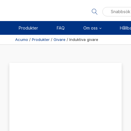
Sök
efter:
Produkter
FAQ
Om oss
Hållb
Acumo
/
Produkter
/
Givare
/
Induktiva givare
Visa allt
Se alla kategorier
Linj
Se alla produkter
Axel
Se alla leverantörer
Kuls
Sken