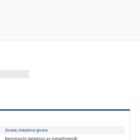
Kablage
ESD / Antistatutrustning
Profilsystem
Givare
,
Induktiva givare
Beröringsfri detektion av metallföremål