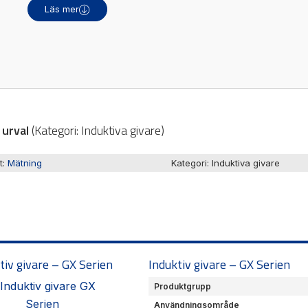
kalor
Ljusridåer
Läs mer
are / Displayer
Ljustorn
re
Varningsljud
Varningsljus
a urval
(
Kategori:
Induktiva givare
)
t:
Mätning
Kategori:
Induktiva givare
tiv givare – GX Serien
Induktiv givare – GX Serien
Produktgrupp
Användningsområde