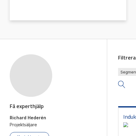
Mäts
Vi hjälper gärna till!
Räkn
Teknisk support
Giva
Offertförfrågan
Filtrer
Segmen
Få experthjälp
Induk
Richard Hederén
Projektsäljare