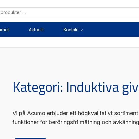
arhet
Aktuellt
Kontakt
Mekanik
Mekatronik
ärenheter
Positionsvisare / Mätklock
Kategori:
Induktiva gi
kopplingar
Pulsgivare / Encoders
kruvar
Wire-moduler
styrningar
Gäng- och borrenheter
Vi på Acumo erbjuder ett högkvalitativt sortiment
funktioner för beröringsfri mätning och avkänning
Mätning
Maskinsäkerhet