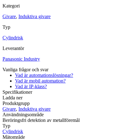
Kablage
ESD / Antistatutrustning
Profilsystem
Kategori
Givare
,
Induktiva givare
Typ
Cylindrisk
Leverantör
Panasonic Industry
Vanliga frågor och svar
Vad är automationslösningar?
Vad är mobil automation?
Vad är IP-klass?
Specifikationer
Ladda ner
Produktgrupp
Givare
,
Induktiva givare
Användningsområde
Beröringsfri detektion av metallföremål
Typ
Cylindrisk
Mätområde