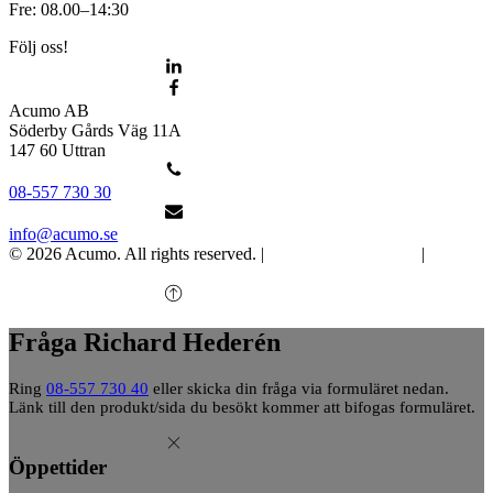
Fre: 08.00–14:30
Följ oss!
Acumo AB
Söderby Gårds Väg 11A
147 60 Uttran
08-557 730 30
info@acumo.se
© 2026 Acumo. All rights reserved. |
Integritet och cookies
|
Ändra
samtycke
Fråga Richard Hederén
Ring
08-557 730 40
eller skicka din fråga via formuläret nedan.
Länk till den produkt/sida du besökt kommer att bifogas formuläret.
Öppettider