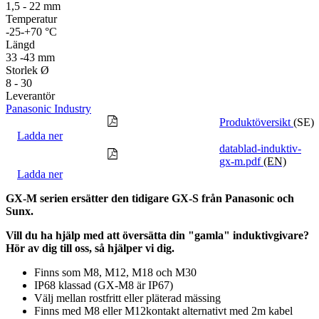
1,5 - 22 mm
Temperatur
-25-+70 °C
Längd
33 -43 mm
Storlek Ø
8 - 30
Leverantör
Panasonic Industry
Produktöversikt
(SE)
Ladda ner
datablad-induktiv-
gx-m.pdf
(EN)
Ladda ner
GX-M serien ersätter den tidigare GX-S från Panasonic och
Sunx.
Vill du ha hjälp med att översätta din "gamla" induktivgivare?
Hör av dig till oss, så hjälper vi dig.
Finns som M8, M12, M18 och M30
IP68 klassad (GX-M8 är IP67)
Välj mellan rostfritt eller pläterad mässing
Finns med M8 eller M12kontakt alternativt med 2m kabel