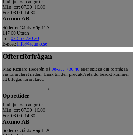
Juni, juli och augusti:
Mån–tor: 07.30–16.00
Fre: 08.00–14:30
Acumo AB
Söderby Gårds Väg 11A
147 60 Uttran
Tel:
08-557 730 30
E-post:
info@acumo.se
Offertförfrågan
Ring Richard Hederén på
08-557 730 40
eller skicka din förfrågan
via formuläret nedan. Länk till den produkt/sida du besökt kommer
att bifogas formuläret.
Öppettider
Juni, juli och augusti:
Mån–tor: 07.30–16.00
Fre: 08.00–14:30
Acumo AB
Söderby Gårds Väg 11A