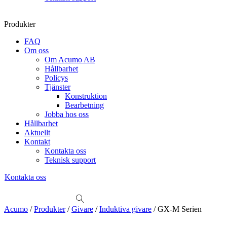
Produkter
FAQ
Om oss
Om Acumo AB
Hållbarhet
Policys
Tjänster
Konstruktion
Bearbetning
Jobba hos oss
Hållbarhet
Aktuellt
Kontakt
Kontakta oss
Teknisk support
Kontakta oss
Sök
produkter
Visa allt
Se alla kategorier
Se alla produkter
Se alla leverantörer
Acumo
/
Produkter
/
Givare
/
Induktiva givare
/
GX-M Serien
Vi hjälper gärna till!