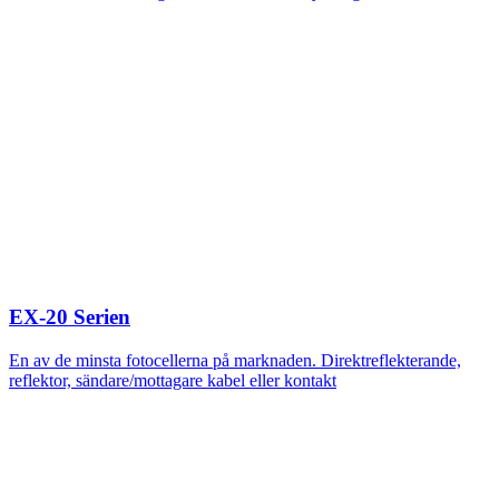
EX-20 Serien
En av de minsta fotocellerna på marknaden. Direktreflekterande,
reflektor, sändare/mottagare kabel eller kontakt