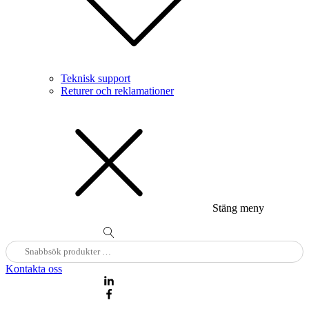
Teknisk support
Returer och reklamationer
Stäng meny
Sök
N
efter:
Kontakta oss