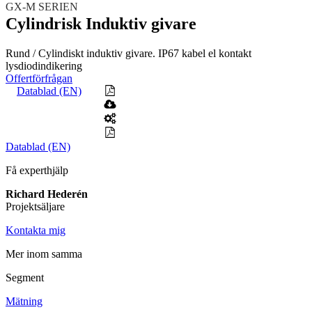
GX-M SERIEN
Teknisk support
Cylindrisk Induktiv givare
Offertförfrågan
Rund / Cylindiskt induktiv givare. IP67 kabel el kontakt
Mekanik
lysdiodindikering
Linjärenheter
Axelkopplingar
Kulskruvar
Skenstyrningar
Offertförfrågan
Datablad (EN)
Mekatronik
Positionsvisare / Mätklockor
Pulsgivare / Encoders
Wire-moduler
Gäng- och borrenheter
Datablad (EN)
Motion
Linjärmotorer
Servodrifter
Roterande ställdon
Få experthjälp
Mätning
Richard Hederén
Mätskalor
Räknare / Displayer
Projektsäljare
Givare
Kontakta mig
Maskinsäkerhet
Ljusridåer
Ljustorn
Mer inom samma
Varningsljud
Varningsljus
Segment
Övrigt
Mätning