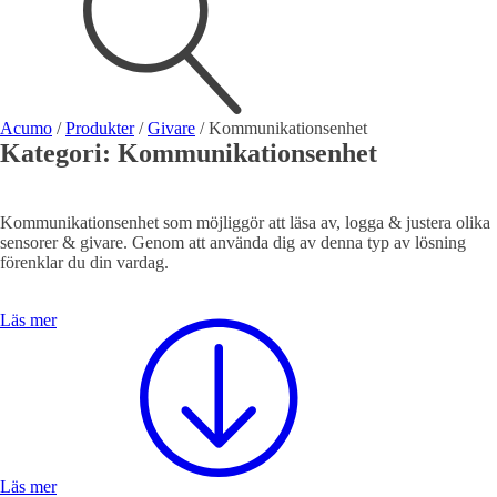
Visa allt
Se alla kategorier
Se alla produkter
Se alla leverantörer
Acumo
/
Produkter
/
Givare
/
Kommunikationsenhet
Kategori:
Kommunikationsenhet
Vi hjälper gärna till!
Teknisk support
Offertförfrågan
Kommunikationsenhet som möjliggör att läsa av, logga & justera olika
sensorer & givare. Genom att använda dig av denna typ av lösning
förenklar du din vardag.
Läs mer
Mekanik
Linjärenheter
Axelkopplingar
Kulskruvar
Skenstyrningar
Läs mer