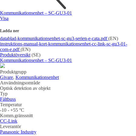
Kommunikationsenhet – SC-GU3-01
Mätning
Visa
Mätskalor
Räknare / Displayer
Givare
Ladda ner
Maskinsäkerhet
datablad-kommunikationsenhet-sc-gu3-serien-e-cata.pdf
(EN)
Ljusridåer
Ljustorn
instruktions-manual-kort-kommunikationsenhet-cc-link-sc-gu3-01-
Varningsljud
com-e.pdf
(EN)
Varningsljus
Produktöversikt
(SE)
Kommunikationsenhet – SC-GU3-01
Produktgrupp
Givare
,
Kommunikationsenhet
Användningsområde
Optisk detektion av objekt
Typ
Fältbuss
Temperatur
Övrigt
-10 - +55 °C
Kablage
ESD / Antistatutrustning
Profilsystem
Komm.gränssnitt
CC-Link
Leverantör
Panasonic Industry