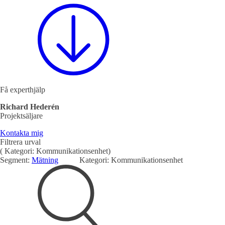
Mekatronik
Positionsvisare / Mätklockor
Pulsgivare / Encoders
Wire-moduler
Gäng- och borrenheter
Få experthjälp
Richard Hederén
Projektsäljare
Kontakta mig
Filtrera urval
(
Kategori:
Kommunikationsenhet
)
Motion
Segment:
Mätning
Kategori:
Kommunikationsenhet
Linjärmotorer
Servodrifter
Roterande ställdon