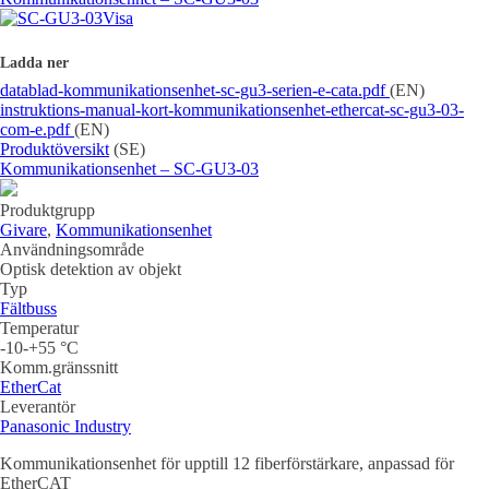
Visa
Ladda ner
datablad-kommunikationsenhet-sc-gu3-serien-e-cata.pdf
(EN)
instruktions-manual-kort-kommunikationsenhet-ethercat-sc-gu3-03-
com-e.pdf
(EN)
Produktöversikt
(SE)
Kommunikationsenhet – SC-GU3-03
Produktgrupp
Givare
,
Kommunikationsenhet
Användningsområde
Optisk detektion av objekt
Typ
Fältbuss
Temperatur
-10-+55 °C
Komm.gränssnitt
EtherCat
Leverantör
Panasonic Industry
Kommunikationsenhet för upptill 12 fiberförstärkare, anpassad för
EtherCAT