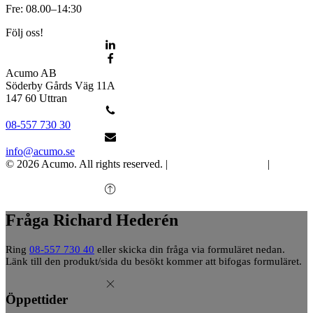
Fre: 08.00–14:30
Följ oss!
Acumo AB
Söderby Gårds Väg 11A
147 60 Uttran
08-557 730 30
info@acumo.se
© 2026 Acumo. All rights reserved. |
Integritet och cookies
|
Ändra
samtycke
Fråga Richard Hederén
Ring
08-557 730 40
eller skicka din fråga via formuläret nedan.
Länk till den produkt/sida du besökt kommer att bifogas formuläret.
Öppettider