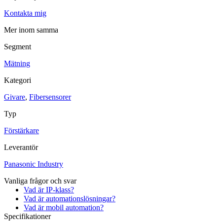
Kontakta mig
Maskinsäkerhet
Ljusridåer
Ljustorn
Mer inom samma
Varningsljud
Varningsljus
Segment
Övrigt
Mätning
Kablage
ESD / Antistatutrustning
Profilsystem
Kategori
Givare
,
Fibersensorer
Typ
Förstärkare
Leverantör
Panasonic Industry
Vanliga frågor och svar
Vad är IP-klass?
Vad är automationslösningar?
Vad är mobil automation?
Specifikationer