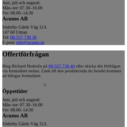
Juni, juli och augusti:
Mån–tor: 07.30–16.00
Fre: 08.00–14:30
Acumo AB
Söderby Gårds Väg 11A
147 60 Uttran
Tel:
08-557 730 30
E-post:
info@acumo.se
Offertförfrågan
Ring Richard Hederén på
08-557 730 40
eller skicka din förfrågan
via formuläret nedan. Länk till den produkt/sida du besökt kommer
att bifogas formuläret.
Öppettider
Juni, juli och augusti:
Mån–tor: 07.30–16.00
Fre: 08.00–14:30
Acumo AB
Söderby Gårds Väg 11A