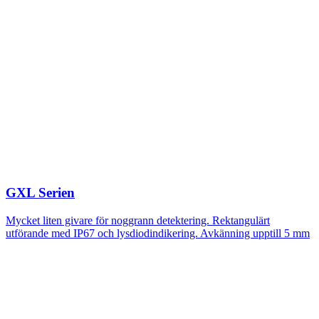
GXL Serien
Mycket liten givare för noggrann detektering. Rektangulärt
utförande med IP67 och lysdiodindikering. Avkänning upptill 5 mm