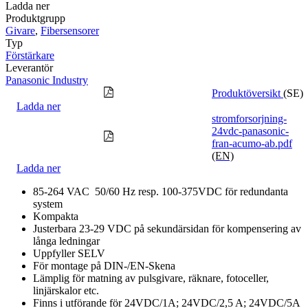
Ladda ner
Produktgrupp
Givare
,
Fibersensorer
Typ
Förstärkare
Leverantör
Panasonic Industry
Produktöversikt
(SE)
Ladda ner
stromforsorjning-
24vdc-panasonic-
fran-acumo-ab.pdf
(EN)
Ladda ner
85-264 VAC 50/60 Hz resp. 100-375VDC för redundanta
system
Kompakta
Justerbara 23-29 VDC på sekundärsidan för kompensering av
långa ledningar
Uppfyller SELV
För montage på DIN-/EN-Skena
Lämplig för matning av pulsgivare, räknare, fotoceller,
linjärskalor etc.
Finns i utförande för 24VDC/1A; 24VDC/2,5 A; 24VDC/5A