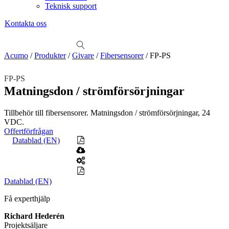
Teknisk support
Kontakta oss
Sök
produkter
Visa allt
Se alla kategorier
Se alla produkter
Se alla leverantörer
Acumo
/
Produkter
/
Givare
/
Fibersensorer
/
FP-PS
Vi hjälper gärna till!
FP-PS
Teknisk support
Matningsdon / strömförsörjningar
Offertförfrågan
Tillbehör till fibersensorer. Matningsdon / strömförsörjningar, 24
Mekanik
VDC.
Linjärenheter
Axelkopplingar
Kulskruvar
Skenstyrningar
Offertförfrågan
Datablad (EN)
Mekatronik
Positionsvisare / Mätklockor
Pulsgivare / Encoders
Wire-moduler
Gäng- och borrenheter
Datablad (EN)
Motion
Linjärmotorer
Servodrifter
Roterande ställdon
Få experthjälp
Mätning
Richard Hederén
Mätskalor
Räknare / Displayer
Projektsäljare
Givare