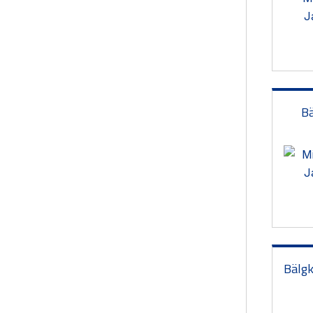
B
Bälgk