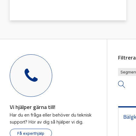
Mäts
Vi hjälper gärna till!
Räkn
Teknisk support
Giva
Offertförfrågan
Filtrer
Segmen
Vi hjälper gärna till!
Har du en fråga eller behöver du teknisk
Bälgk
support? Hör av dig så hjälper vi dig.
Få experthjälp