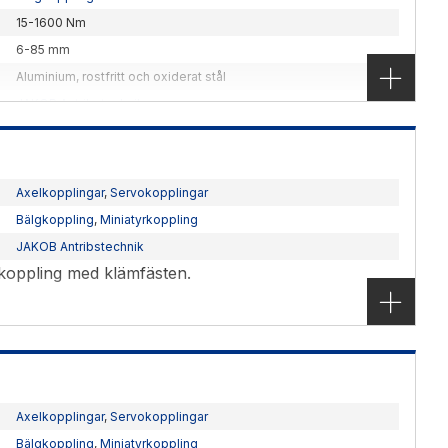
15-1600 Nm
6-85 mm
Aluminium, rostfritt och oxiderat stål
JAKOB Antribstechnik
gen kontakta oss för detaljer.
Axelkopplingar
,
Servokopplingar
Bälgkoppling
,
Miniatyrkoppling
JAKOB Antribstechnik
koppling med klämfästen.
Axelkopplingar
,
Servokopplingar
Bälgkoppling
,
Miniatyrkoppling