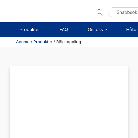
Sök
efter:
Produkter
FAQ
Om oss
Hållb
Acumo
/
Produkter
/
Bälgkoppling
Visa allt
Se alla kategorier
Linj
Se alla produkter
Axel
Se alla leverantörer
Kuls
Sken