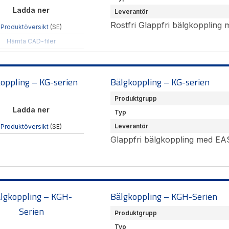
Ladda ner
Leverantör
Rostfri Glappfri bälgkoppling
Produktöversikt
(SE)
Hämta CAD-filer
oppling – KG-serien
Bälgkoppling – KG-serien
Produktgrupp
Ladda ner
Typ
Leverantör
Produktöversikt
(SE)
Glappfri bälgkoppling med EA
lgkoppling – KGH-
Bälgkoppling – KGH-Serien
Serien
Produktgrupp
Typ