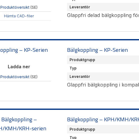
Leverantör
Produktöversikt
(SE)
Glappfri delad bälgkoppling f
Hämta CAD-filer
oppling – KP-Serien
Bälgkoppling – KP-Serien
Produktgrupp
Ladda ner
Typ
Leverantör
Produktöversikt
(SE)
Glappfri bälgkoppling i komp
Bälgkoppling –
Bälgkoppling – KPH/KMH/KRH
H/KMH/KRH-serien
Produktgrupp
Typ