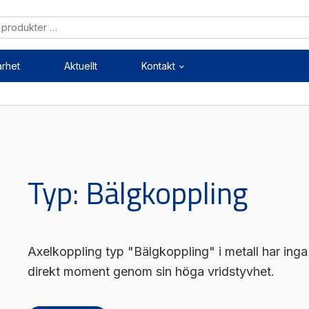
arhet
Aktuellt
Kontakt
Mekanik
Mekatronik
ärenheter
Positionsvisare / Mätklock
Typ:
Bälgkoppling
kopplingar
Pulsgivare / Encoders
kruvar
Wire-moduler
styrningar
Gäng- och borrenheter
Axelkoppling typ "Bälgkoppling" i metall har ing
direkt moment genom sin höga vridstyvhet.
Mätning
Maskinsäkerhet