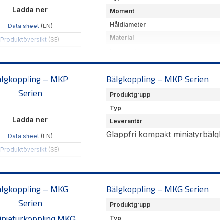
Ladda ner
Moment
Håldiameter
Data sheet
(EN)
Material
Produktöversikt
(SE)
Leverantör
Hämta CAD-filer
Mer information kommer, vänli
älgkoppling – MKP
Bälgkoppling – MKP Serien
Serien
Produktgrupp
Typ
Ladda ner
Leverantör
Glappfri kompakt miniatyrbälg
Data sheet
(EN)
Produktöversikt
(SE)
Hämta CAD-filer
älgkoppling – MKG
Bälgkoppling – MKG Serien
Serien
Produktgrupp
Typ