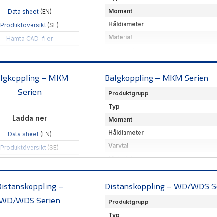
Moment
Data sheet
(EN)
Håldiameter
Produktöversikt
(SE)
Material
Hämta CAD-filer
Leverantör
Glappfri standard bälgkoppli
lgkoppling – MKM
Bälgkoppling – MKM Serien
Serien
Produktgrupp
Typ
Ladda ner
Moment
Håldiameter
Data sheet
(EN)
Varvtal
Produktöversikt
(SE)
Material
Hämta CAD-filer
Leverantör
istanskoppling –
Glappfri standard miniatyrbäl
Distanskoppling – WD/WDS S
WD/WDS Serien
Produktgrupp
Typ