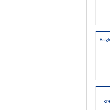
Bälgk
KP