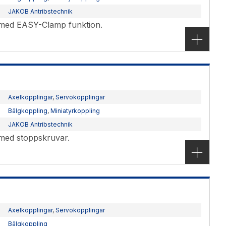
JAKOB Antribstechnik
g med EASY-Clamp funktion.
Axelkopplingar
,
Servokopplingar
Bälgkoppling
,
Miniatyrkoppling
JAKOB Antribstechnik
 med stoppskruvar.
Axelkopplingar
,
Servokopplingar
Bälgkoppling