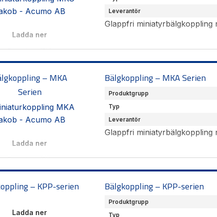
Leverantör
Glappfri miniatyrbälgkopplin
Ladda ner
Data sheet
(EN)
Produktöversikt
(SE)
älgkoppling – MKA
Bälgkoppling – MKA Serien
Hämta CAD-filer
Serien
Produktgrupp
Typ
Leverantör
Glappfri miniatyrbälgkoppling
Ladda ner
Data sheet
(EN)
Produktöversikt
(SE)
oppling – KPP-serien
Bälgkoppling – KPP-serien
Hämta CAD-filer
Produktgrupp
Ladda ner
Typ