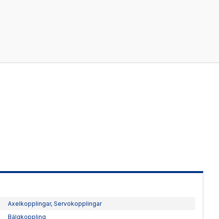
Kablage
ESD / Antistatutrustning
Profilsystem
Axelkopplingar
,
Servokopplingar
Bälgkoppling