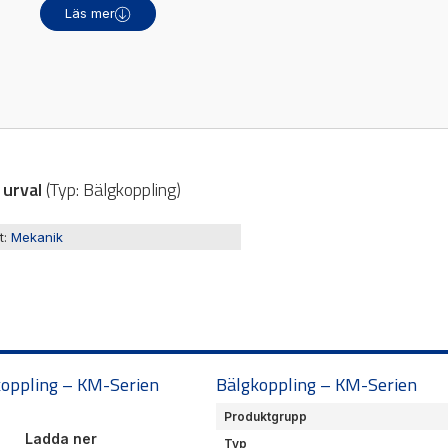
kalor
Ljusridåer
Läs mer
are / Displayer
Ljustorn
re
Varningsljud
Varningsljus
a urval
(
Typ:
Bälgkoppling
)
t:
Mekanik
oppling – KM-Serien
Bälgkoppling – KM-Serien
Produktgrupp
Ladda ner
Typ