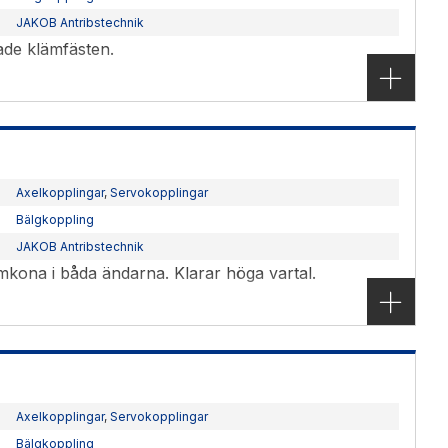
JAKOB Antribstechnik
ade klämfästen.
Axelkopplingar
,
Servokopplingar
Bälgkoppling
JAKOB Antribstechnik
mkona i båda ändarna. Klarar höga vartal.
Axelkopplingar
,
Servokopplingar
Bälgkoppling