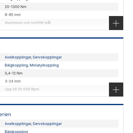
20-1300 Nm
8-85 mm
Aluminium och rostfritt stål
JAKOB Antribstechnik
ng med EASY-Clamp funktion.
Axelkopplingar
,
Servokopplingar
Bälgkoppling
,
Miniatyrkoppling
0,4-12 Nm
3-24 mm
Upp till 20 000 Rpm
Aluminium och rostfritt stål
JAKOB Antribstechnik
gkoppling med klämfästen.
erien
Axelkopplingar
,
Servokopplingar
Bälgkoppling