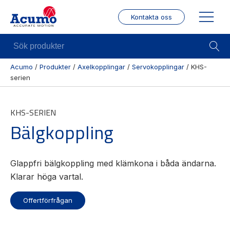
Kontakta oss
Sök
produkter
Acumo
/
Produkter
/
Axelkopplingar
/
Servokopplingar
/
KHS-
serien
Visa allt
Mekanik
Mek
Se alla
Linjärenheter
Posit
KHS-SERIEN
kategorier
/ Mä
Axelkopplingar
Bälgkoppling
Se alla
Puls
Kulskruvar
produkter
/
Skenstyrningar
Enco
Se alla
Glappfri bälgkoppling med klämkona i båda ändarna.
leverantörer
Wire
Klarar höga vartal.
modu
Gäng
Offertförfrågan
borr