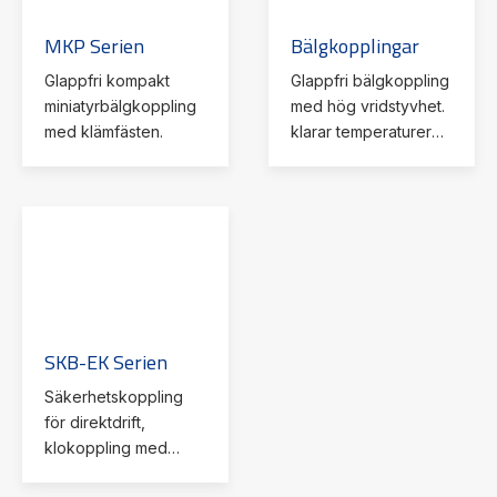
MKP Serien
Bälgkopplingar
Glappfri kompakt
Glappfri bälgkoppling
miniatyrbälgkoppling
med hög vridstyvhet.
med klämfästen.
klarar temperaturer
upp till 350 grd °C.
SKB-EK Serien
Säkerhetskoppling
för direktdrift,
klokoppling med
klämfästen.