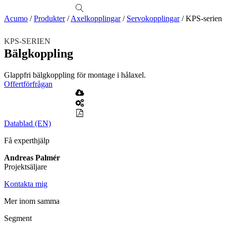
produkter
Visa allt
Se alla kategorier
Se alla produkter
Se alla leverantörer
Acumo
/
Produkter
/
Axelkopplingar
/
Servokopplingar
/
KPS-serien
Vi hjälper gärna till!
KPS-SERIEN
Teknisk support
Bälgkoppling
Offertförfrågan
Glappfri bälgkoppling för montage i hålaxel.
Mekanik
Offertförfrågan
Linjärenheter
Axelkopplingar
Kulskruvar
Skenstyrningar
Mekatronik
Positionsvisare / Mätklockor
Datablad (EN)
Pulsgivare / Encoders
Wire-moduler
Gäng- och borrenheter
Få experthjälp
Motion
Linjärmotorer
Servodrifter
Roterande ställdon
Andreas Palmér
Projektsäljare
Mätning
Mätskalor
Räknare / Displayer
Kontakta mig
Givare
Mer inom samma
Maskinsäkerhet
Ljusridåer
Ljustorn
Segment
Varningsljud