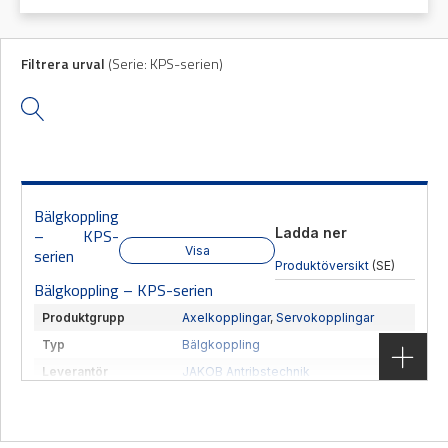
Filtrera urval
(
Serie:
KPS-serien
)
Mas
Mätning
Vi hjälper gärna
Ljusr
Mätskalor
till!
Ljust
Räknare
Teknisk
/
Varn
support
Displayer
Varni
Bälgkoppling
Givare
Offertförfrågan
Ladda ner
– KPS-
Visa
serien
Produktöversikt
(SE)
Bälgkoppling – KPS-serien
Produktgrupp
Axelkopplingar
,
Servokopplingar
Typ
Bälgkoppling
Leverantör
JAKOB Antribstechnik
Glappfri bälgkoppling för montage i hålaxel.