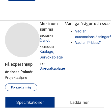
Mas
Mätning
Ljusr
Mer inom
Vanliga frågor och svar
Vi hjälper gärna
Mätskalor
samma
till!
Ljust
Vad är
Räknare
SEGMENT
automationslösningar
Varn
Övrigt
Teknisk
/
Vad är IP-klass?
Varni
support
Displayer
KATEGORI
Kablage
,
Givare
Offertförfrågan
Servokablage
Få experthjälp
TYP
Specialkablage
Andreas Palmér
Projektsäljare
Kontakta mig
Specifikationer
Ladda ner