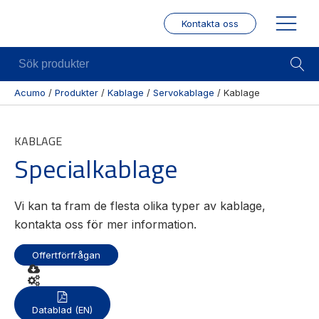
Kontakta oss
Sök
produkter
Acumo
/
Produkter
/
Kablage
/
Servokablage
/
Kablage
Visa allt
Mekanik
Mek
KABLAGE
Se alla
Linjärenheter
Posit
Specialkablage
kategorier
/ Mä
Axelkopplingar
Se alla
Puls
Kulskruvar
produkter
/
Vi kan ta fram de flesta olika typer av kablage,
Skenstyrningar
Enco
Se alla
kontakta oss för mer information.
leverantörer
Wire
modu
Offertförfrågan
Gäng
borr
Datablad (EN)