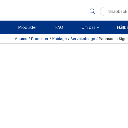
Sök
efter:
Produkter
FAQ
Om oss
Hållb
Acumo
/
Produkter
/
Kablage
/
Servokablage
/
Panasonic Sign
Visa allt
Se alla kategorier
Linj
Se alla produkter
Axel
Se alla leverantörer
Kuls
Sken