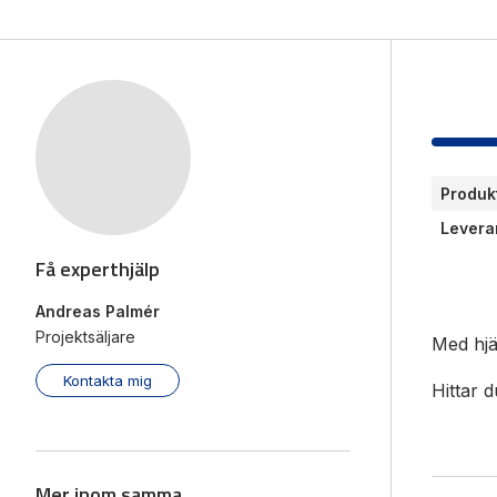
Mäts
Vi hjälper gärna till!
Räkn
Teknisk support
Giva
Offertförfrågan
Produk
Levera
Få experthjälp
Andreas Palmér
Projektsäljare
Med hjä
Kontakta mig
Hittar d
Mer inom samma