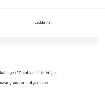
Kablage
ESD / Antistatutrustning
Profilsystem
Ladda ner
ablage i "Databladet" till höger.
ansvarig person enligt nedan