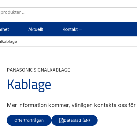
arhet
Aktuellt
Kontakt
alkablage
Mekanik
Mekatronik
PANASONIC SIGNALKABLAGE
ärenheter
Positionsvisare / Mätklock
Kablage
kopplingar
Pulsgivare / Encoders
kruvar
Wire-moduler
styrningar
Gäng- och borrenheter
Mer information kommer, vänligen kontakta oss för d
Offertförfrågan
Datablad (EN)
Mätning
Maskinsäkerhet