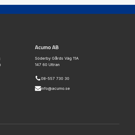
Acumo AB
Söderby Gårds Väg 11A
:
147 60 Uttran
0
08-557 730 30
info@acumo.se