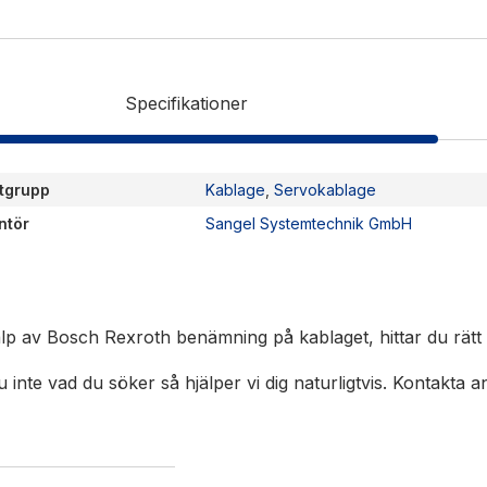
kalor
Ljusridåer
are / Displayer
Ljustorn
re
Varningsljud
Specifikationer
Varningsljus
tgrupp
Kablage
,
Servokablage
ntör
Sangel Systemtechnik GmbH
lp av Bosch Rexroth benämning på kablaget, hittar du rätt k
u inte vad du söker så hjälper vi dig naturligtvis. Kontakta 