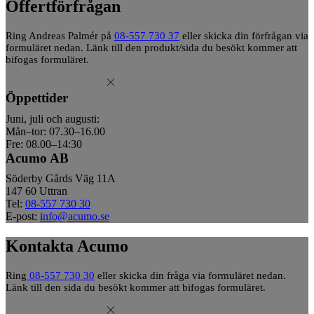
Offertförfrågan
Ring Andreas Palmér på
08-557 730 37
eller skicka din förfrågan via
formuläret nedan. Länk till den produkt/sida du besökt kommer att
bifogas formuläret.
Öppettider
Juni, juli och augusti:
Mån–tor: 07.30–16.00
Fre: 08.00–14:30
Acumo AB
Söderby Gårds Väg 11A
147 60 Uttran
Tel:
08-557 730 30
E-post:
info@acumo.se
Kontakta Acumo
Ring
08-557 730 30
eller skicka din fråga via formuläret nedan.
Länk till den sida du besökt kommer att bifogas formuläret.