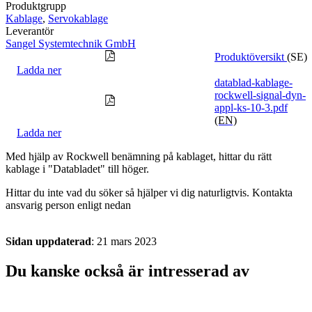
Produktgrupp
Kablage
,
Servokablage
Leverantör
Sangel Systemtechnik GmbH
Produktöversikt
(SE)
Ladda ner
datablad-kablage-
rockwell-signal-dyn-
appl-ks-10-3.pdf
(EN)
Ladda ner
Med hjälp av Rockwell benämning på kablaget, hittar du rätt
kablage i "Databladet" till höger.
Hittar du inte vad du söker så hjälper vi dig naturligtvis. Kontakta
ansvarig person enligt nedan
Sidan uppdaterad
: 21 mars 2023
Du kanske också är intresserad av