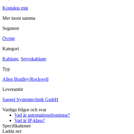
Kontakta mig
Maskinsäkerhet
Ljusridåer
Ljustorn
Mer inom samma
Varningsljud
Varningsljus
Segment
Övrigt
Övrigt
Kablage
ESD / Antistatutrustning
Profilsystem
Kategori
Kablage
,
Servokablage
Typ
Allen Bradley/Rockwell
Leverantör
Sangel Systemtechnik GmbH
Vanliga frågor och svar
Vad är automationslösningar?
Vad är IP-klass?
Specifikationer
Ladda ner