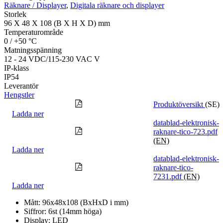
Räknare / Displayer
,
Digitala räknare och displayer
Storlek
96 X 48 X 108 (B X H X D) mm
Temperaturområde
0 / +50 °C
Matningsspänning
12 - 24 VDC/115-230 VAC V
IP-klass
IP54
Leverantör
Hengstler
Produktöversikt
(SE)
Ladda ner
datablad-elektronisk-
raknare-tico-723.pdf
(EN)
Ladda ner
datablad-elektronisk-
raknare-tico-
7231.pdf
(EN)
Ladda ner
Mått: 96x48x108 (BxHxD i mm)
Siffror: 6st (14mm höga)
Display: LED