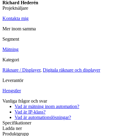
Richard Hederén
Projektsäljare
Maskinsäkerhet
Ljusridåer
Ljustorn
Kontakta mig
Varningsljud
Varningsljus
Mer inom samma
Övrigt
Segment
Kablage
ESD / Antistatutrustning
Profilsystem
Mätning
Kategori
Räknare / Displayer
,
Digitala räknare och displayer
Leverantör
Hengstler
Vanliga frågor och svar
Vad är mätning inom automation?
Vad är IP-klass?
Vad är automationslösningar?
Specifikationer
Ladda ner
Produktgrupp