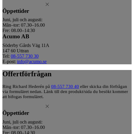
Öppettider
Juni, juli och augusti:
Mån–tor: 07.30–16.00
Fre: 08.00–14:30
Acumo AB
Söderby Gårds Väg 11A
147 60 Uttran
Tel:
08-557 730 30
E-post:
info@acumo.se
Offertförfrågan
Ring Richard Hederén på
08-557 730 40
eller skicka din förfrågan
via formuläret nedan. Länk till den produkt/sida du besökt kommer
att bifogas formuläret.
Öppettider
Juni, juli och augusti:
Mån–tor: 07.30–16.00
Fre: 08.00–14:30