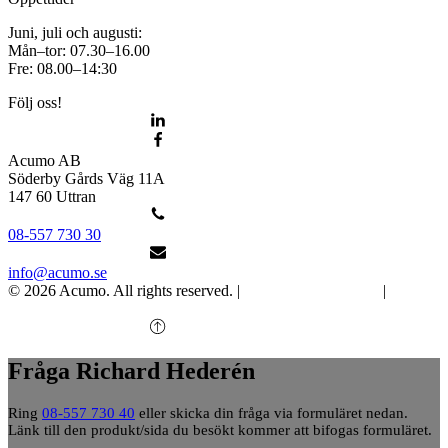
Juni, juli och augusti:
Mån–tor: 07.30–16.00
Fre: 08.00–14:30
Följ oss!
Acumo AB
Söderby Gårds Väg 11A
147 60 Uttran
08-557 730 30
info@acumo.se
© 2026 Acumo. All rights reserved. |
Integritet och cookies
|
Ändra
samtycke
Fråga Richard Hederén
Ring
08-557 730 40
eller skicka din fråga via formuläret nedan.
Länk till den produkt/sida du besökt kommer att bifogas formuläret.