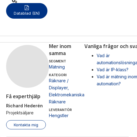
Datablad (EN)
Mas
Mätning
Ljusr
Vi hjälper gärna
Mätskalor
till!
Ljust
Räknare
Mer inom
Vanliga frågor och sv
Varn
Teknisk
/
samma
Varni
Vad är
support
Displayer
SEGMENT
automationslösning
Mätning
Givare
Offertförfrågan
Vad är IP-klass?
KATEGORI
Vad är mätning ino
Räknare /
automation?
Displayer
,
Få experthjälp
Elektromekaniska
Räknare
Richard Hederén
LEVERANTÖR
Projektsäljare
Hengstler
Kontakta mig