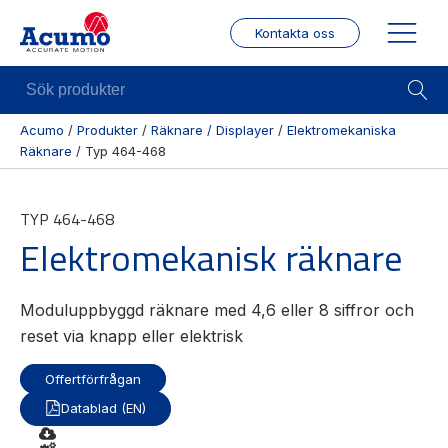
Kontakta oss
Sök
produkter
Acumo
/
Produkter
/
Räknare / Displayer
/
Elektromekaniska
Räknare
/
Typ 464-468
Visa allt
Mekanik
Mek
Se alla
Linjärenheter
Posit
TYP 464-468
kategorier
/ Mä
Axelkopplingar
Elektromekanisk räknare
Se alla
Puls
Kulskruvar
produkter
/
Skenstyrningar
Enco
Moduluppbyggd räknare med 4,6 eller 8 siffror och
Se alla
reset via knapp eller elektrisk
leverantörer
Wire
modu
Offertförfrågan
Gäng
Datablad (EN)
borr