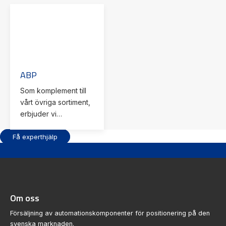
ABP
Som komplement till
vårt övriga sortiment,
erbjuder vi
kopplingar från tyska
Få experthjälp
ABP-Antriebstechnik.
Vänligen kontakta oss
för ytterligare
information.
Om oss
Försäljning av automationskomponenter för positionering på den
svenska marknaden.