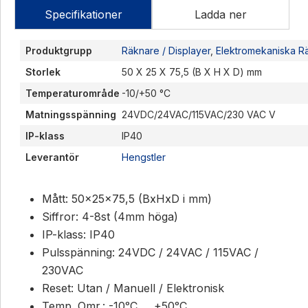
Specifikationer
Ladda ner
Produktgrupp
Räknare / Displayer
,
Elektromekaniska R
Storlek
50 X 25 X 75,5 (B X H X D) mm
Temperaturområde
-10/+50 °C
Matningsspänning
24VDC/24VAC/115VAC/230 VAC V
IP-klass
IP40
Leverantör
Hengstler
Mått: 50x25x75,5 (BxHxD i mm)
Siffror: 4-8st (4mm höga)
IP-klass: IP40
Pulsspänning: 24VDC / 24VAC / 115VAC /
230VAC
Reset: Utan / Manuell / Elektronisk
Temp. Omr.: -10ᵒC … +50ᵒC