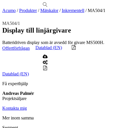
produkter
Visa allt
Se alla kategorier
Se alla produkter
Se alla leverantörer
Acumo
/
Produkter
/
Mätskalor
/
Inkrementell
/
MA504/1
Vi hjälper gärna till!
MA504/1
Teknisk support
Display till linjärgivare
Offertförfrågan
Batteridriven display som är avsedd för givare MS500H.
Mekanik
Datablad (EN)
Offertförfrågan
Linjärenheter
Axelkopplingar
Kulskruvar
Skenstyrningar
Mekatronik
Positionsvisare / Mätklockor
Pulsgivare / Encoders
Wire-moduler
Gäng- och borrenheter
Datablad (EN)
Motion
Få experthjälp
Linjärmotorer
Servodrifter
Roterande ställdon
Andreas Palmér
Mätning
Projektsäljare
Mätskalor
Räknare / Displayer
Givare
Kontakta mig
Maskinsäkerhet
Mer inom samma
Ljusridåer
Ljustorn
Segment
Varningsljud