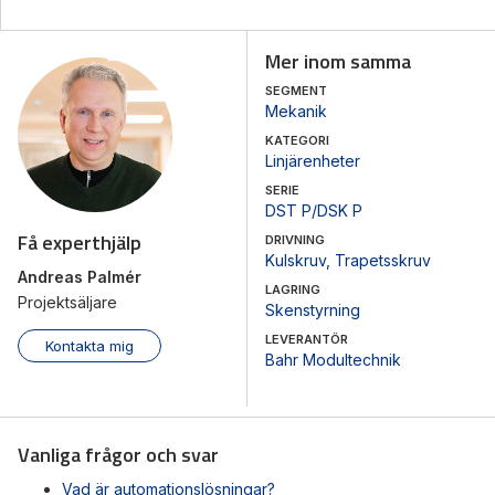
Mer inom samma
SEGMENT
Mekanik
KATEGORI
Linjärenheter
SERIE
DST P/DSK P
Få experthjälp
DRIVNING
Kulskruv
,
Trapetsskruv
Andreas Palmér
LAGRING
Projektsäljare
Skenstyrning
LEVERANTÖR
Kontakta mig
Bahr Modultechnik
Vanliga frågor och svar
Vad är automationslösningar?