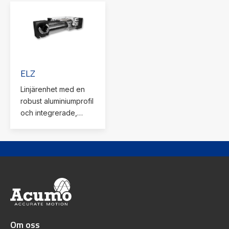
rörelse – perfekt för
långa slag och
varierande krav.
ELZ
Linjärenhet med en
robust aluminiumprofil
och integrerade,
härdade
stålguidestänger.
Drivs av en kuggrem.
Om oss