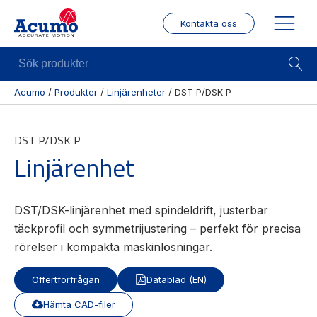
Kontakta oss
Sök
produkter
Acumo
/
Produkter
/
Linjärenheter
/
DST P/DSK P
Visa allt
Mekanik
Mek
DST P/DSK P
Se alla
Linjärenheter
Posit
Linjärenhet
kategorier
/ Mä
Axelkopplingar
Se alla
Puls
Kulskruvar
produkter
/
DST/DSK-linjärenhet med spindeldrift, justerbar
Skenstyrningar
Enco
Se alla
täckprofil och symmetrijustering – perfekt för precisa
leverantörer
Wire
rörelser i kompakta maskinlösningar.
modu
Gäng
Offertförfrågan
Datablad (EN)
borr
Hämta CAD-filer