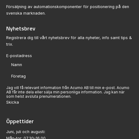
Försäljning av automationskomponenter för positionering på den
svenska marknaden.
Nyhetsbrev
Registrera dig till vårt nyhetsbrev för alla nyheter, info samt tips &
trix.
Sektion
Jag vill få relevant information från Acumo AB till min e-post. Acumo
AB får inte dela eller sälja min personliga information. Jag kan när
som helst avsluta prenumerationen.
Skicka
Öppettider
Juni, juli och augusti:
Mån–tor: 07.30–16.00